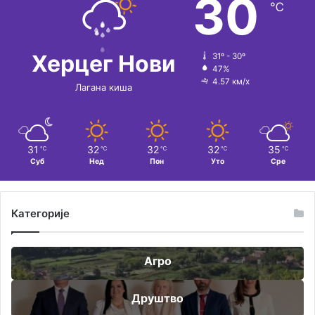
30
℃
Херцег Нови
31º - 30º
47%
4.57 км/х
Лагана киша
31
32
32
32
35
℃
℃
℃
℃
℃
Суб
Нед
Пон
Уто
Сре
Категорије
Агро
Друштво