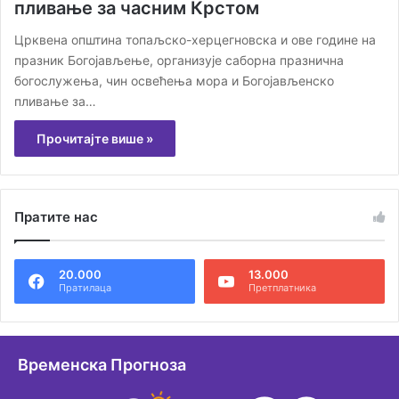
пливање за часним Крстом
Црквена општина топаљско-херцегновска и ове године на
празник Богојављење, организује саборна празнична
богослужења, чин освећења мора и Богојављенско
пливање за…
Прочитајте више »
Пратите нас
20.000
13.000
Пратилаца
Претплатника
Временска Прогноза