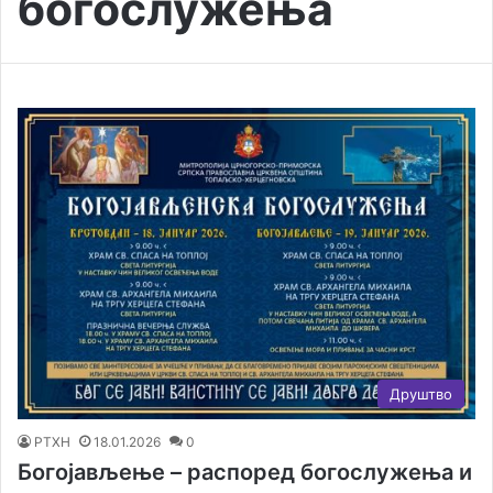
богослужења
Друштво
РТХН
18.01.2026
0
Богојављење – распоред богослужења и