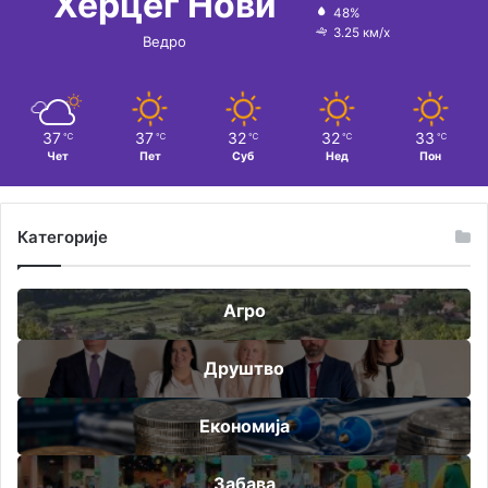
Херцег Нови
48%
3.25 км/х
Ведро
37
37
32
32
33
℃
℃
℃
℃
℃
Чет
Пет
Суб
Нед
Пон
Категорије
Агро
Друштво
Економија
Забава