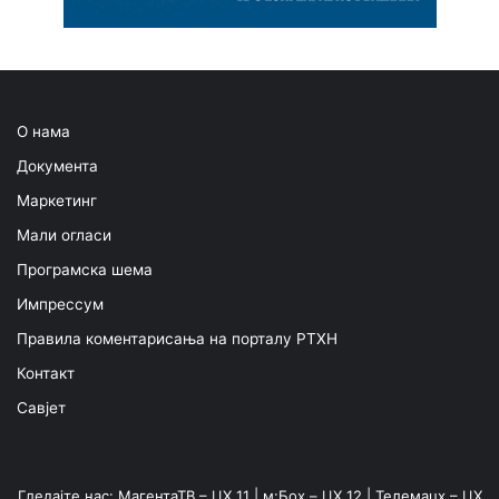
О нама
Документа
Маркетинг
Мали огласи
Програмска шема
Импрессум
Правила коментарисања на порталу РТХН
Контакт
Савјет
Гледајте нас: МагентаТВ – ЦХ 11 | м:Боx – ЦХ 12 | Телемацх – ЦХ