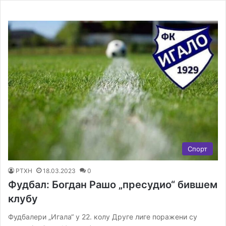
Спорт
РТХН
18.03.2023
0
Фудбал: Богдан Рашо „пресудио“ бившем
клубу
Фудбалери „Игала“ у 22. колу Друге лиге поражени су