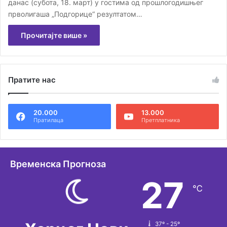
данас (субота, 18. март) у гостима од прошлогодишњег
прволигаша „Подгорице“ резултатом…
Прочитајте више »
Пратите нас
20.000
13.000
Пратилаца
Претплатника
Временска Прогноза
27
℃
37º - 25º