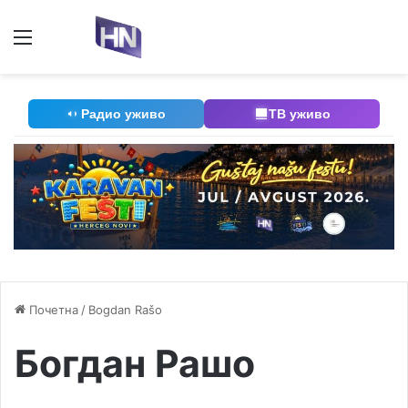
Мени
П
Радио уживо
ТВ уживо
Почетна
/
Bogdan Rašo
Богдан Рашо