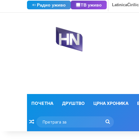
Радио уживо
ТВ уживо
Latinica
Ćirili
ПОЧЕТНА
ДРУШТВО
ЦРНА ХРОНИКА
Насумични текстови
Претрага
за