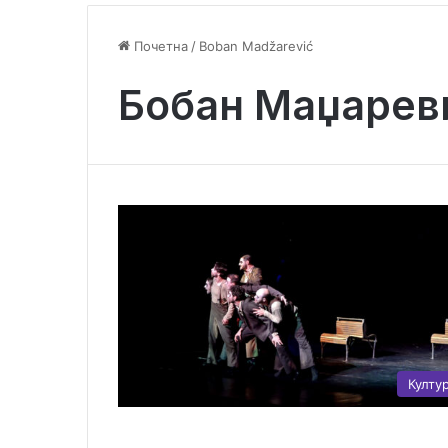
Почетна
/
Boban Madžarević
Бобан Маџарев
Култу