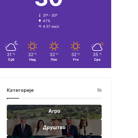
31º - 30º
47%
4.57 км/х
31
32
32
32
35
℃
℃
℃
℃
℃
Суб
Нед
Пон
Уто
Сре
Категорије
Агро
Друштво