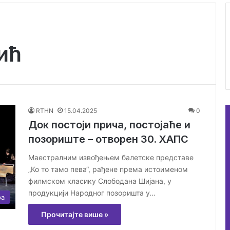
ић
RTHN
15.04.2025
0
Док постоји прича, постојаће и
позориште – отворен 30. ХАПС
Маестралним извођењем балетске представе
„Ко то тамо пева“, рађене према истоименом
филмском класику Слободана Шијана, у
продукцији Народног позоришта у…
ра
Прочитајте више »