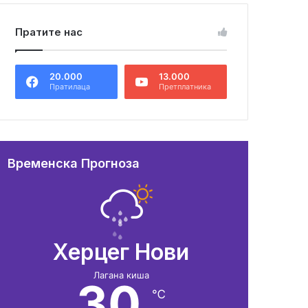
Пратите нас
20.000
13.000
Пратилаца
Претплатника
Временска Прогноза
Херцег Нови
Лагана киша
30
℃