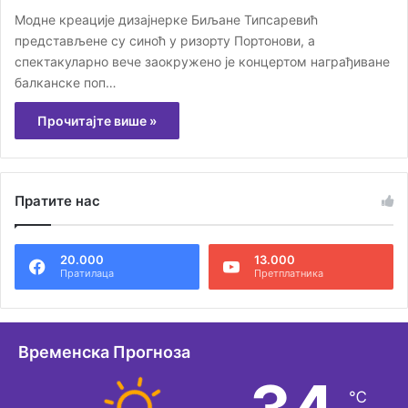
Модне креације дизајнерке Биљане Типсаревић
представљене су синоћ у ризорту Портонови, а
спектакуларно вече заокружено је концертом награђиване
балканске поп…
Прочитајте више »
Пратите нас
20.000
13.000
Пратилаца
Претплатника
Временска Прогноза
℃