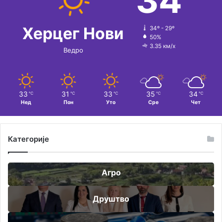
34
Херцег Нови
34º - 29º
50%
3.35 км/х
Ведро
33
31
33
35
34
℃
℃
℃
℃
℃
Нед
Пон
Уто
Сре
Чет
Категорије
Агро
Друштво