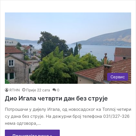
Сервис
RTHN
Прије 22 сата
0
Дио Игала четврти дан без струје
Потрошачи у дијелу Игала, од новосадског ка Топлој четири
су дана без струје. На дежурни број телефона 031/327-326
нема одговора,…
Прочитајте више »