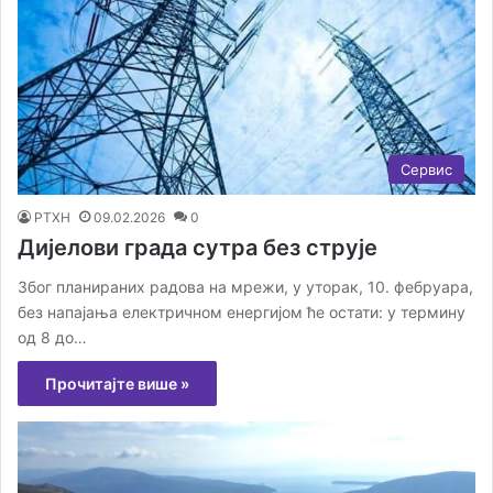
Сервис
РТХН
09.02.2026
0
Дијелови града сутра без струје
Због планираних радова на мрежи, у уторак, 10. фебруара,
без напајања електричном енергијом ће остати: у термину
од 8 до…
Прочитајте више »