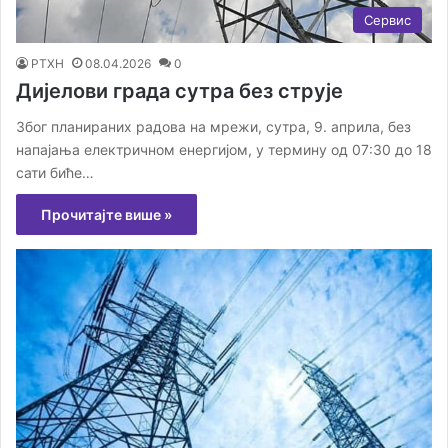
Сервис
РТХН
08.04.2026
0
Дијелови града сутра без струје
Због планираних радова на мрежи, сутра, 9. априла, без
напајања електричном енергијом, у термину од 07:30 до 18
сати биће…
Прочитајте више »