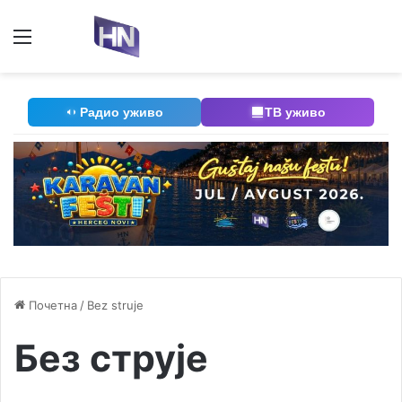
Мени
П
Радио уживо
ТВ уживо
Почетна
/
Bez struje
Без струје