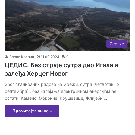
Сервис
Борис Коспиц
11.09.2024
0
ЦЕДИС: Без струје сутра дио Игала и
залеђа Херцег Новог
Због планираних радова на мрежи, сутра (четвртак 12.
септембра) , без напајања електричном енергијом ће
остати: Камено, Мокрине, Крушевице, Жлијеби,…
Прочитајте више »