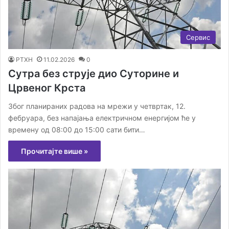
Сервис
РТХН
11.02.2026
0
Сутра без струје дио Суторине и
Црвеног Крста
Због планираних радова на мрежи у четвртак, 12.
фебруара, без напајања електричном енергијом ће у
времену од 08:00 до 15:00 сати бити…
Прочитајте више »