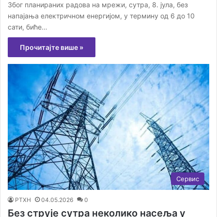
Због планираних радова на мрежи, сутра, 8. јула, без
напајања електричном енергијом, у термину од 6 до 10
сати, биће…
Прочитајте више »
Сервис
РТХН
04.05.2026
0
Без струје сутра неколико насеља у