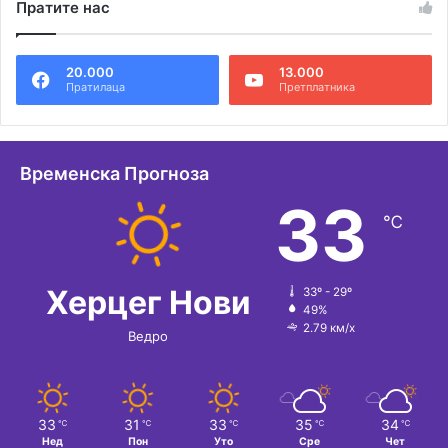
Пратите нас
20.000
13.000
Пратилаца
Претплатника
Временска Прогноза
33
℃
Херцег Нови
33º - 29º
49%
2.79 км/х
Ведро
33
31
33
35
34
℃
℃
℃
℃
℃
Нед
Пон
Уто
Сре
Чет