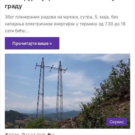
граду
Због планираних радова на мрежи, сутра, 5. маја, без
напајања електричном енергијом у термину од 7.30 до 18
сати биће:…
Прочитајте више »
Сервис
РТХН
14.04.2026
0