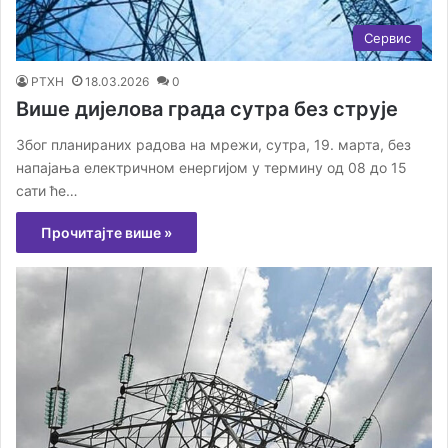
Сервис
РТХН
18.03.2026
0
Више дијелова града сутра без струје
Због планираних радова на мрежи, сутра, 19. марта, без
напајања електричном енергијом у термину од 08 до 15
сати ће…
Прочитајте више »