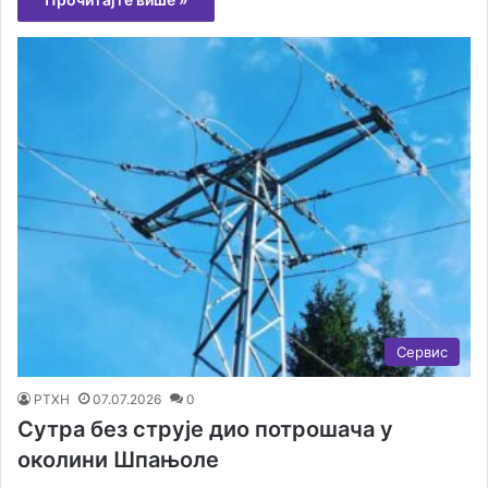
Сервис
РТХН
07.07.2026
0
Сутра без струје дио потрошача у
околини Шпањоле