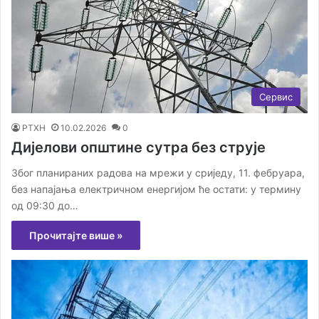
Сервис
РТХН
10.02.2026
0
Дијелови општине сутра без струје
Због планираних радова на мрежи у сриједу, 11. фебруара,
без напајања електричном енергијом ће остати: у термину
од 09:30 до…
Прочитајте више »