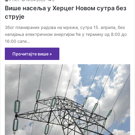
Више насеља у Херцег Новом сутра без
струје
Због планираних радова на мрежи, сутра 15. априла, без
напајања електричном енергијом ће у термину од 8:00 до
16:00 сати…
Прочитајте више »