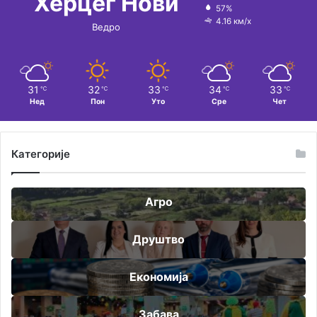
Херцег Нови
57%
4.16 км/х
Ведро
31
32
33
34
33
℃
℃
℃
℃
℃
Нед
Пон
Уто
Сре
Чет
Категорије
Агро
Друштво
Економија
Забава