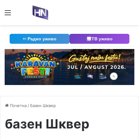
Мени
П
Радио уживо
ТВ уживо
Почетна
/
базен Шквер
базен Шквер