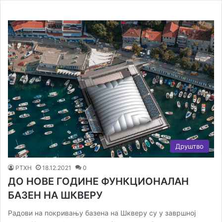
Друштво
РТХН
18.12.2021
0
ДО НОВЕ ГОДИНЕ ФУНКЦИОНАЛАН
БАЗЕН НА ШКВЕРУ
Радови на покривању базена на Шкверу су у завршној