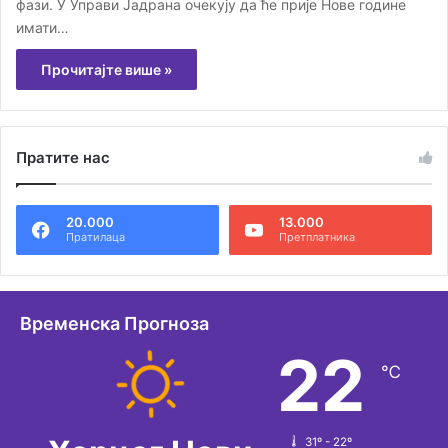
фази. У Управи Јадрана очекују да ће прије Нове године
имати…
Прочитајте више »
Пратите нас
20.000
13.000
Пратилаца
Претплатника
Временска Прогноза
22
℃
31º - 22º