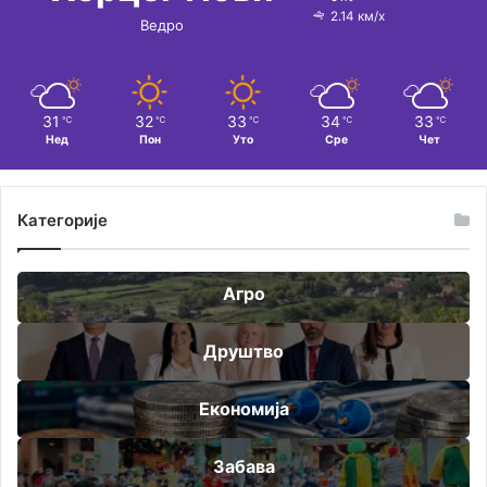
2.14 км/х
Ведро
31
32
33
34
33
℃
℃
℃
℃
℃
Нед
Пон
Уто
Сре
Чет
Категорије
Агро
Друштво
Економија
Забава