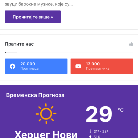
звуци барокне музике, које су…
Прочитајте више »
Пратите нас
20.000
13.000
Пратилаца
Претплатника
Временска Прогноза
29
℃
Херцег Нови
31º - 28º
51%