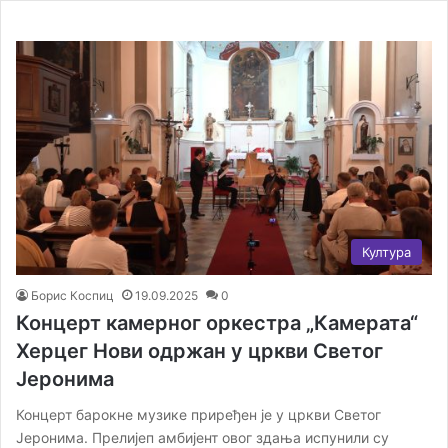
Култура
Борис Коспиц
19.09.2025
0
Концерт камерног оркестра „Камерата“
Херцег Нови одржан у цркви Светог
Јеронима
Концерт барокне музике приређен је у цркви Светог
Јеронима. Прелијеп амбијент овог здања испунили су