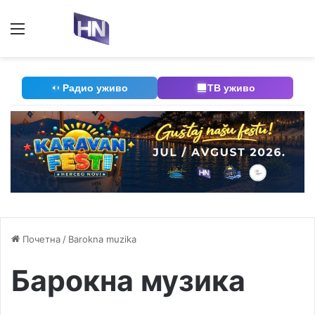
Мени
П
Радио уживо
ТВ уживо
Почетна
/
Barokna muzika
Барокна музика