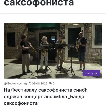
саксофониста
Култура
Борис Коспиц
09.08.2025
0
На Фестивалу саксофониста синоћ
одржан концерт ансамбла „Банда
саксофониста“