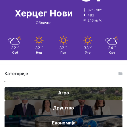
Херцег Нови
32º - 30º
48%
2.16 км/х
Облачно
32
32
32
33
34
℃
℃
℃
℃
℃
Суб
Нед
Пон
Уто
Сре
Категорије
Агро
Друштво
Економија