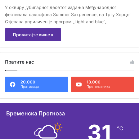
У оквиру јубиларног десетог издања Међународног
фестивала саксофона Summer Saxperience, на Тргу Херцег
Стјепана уприличен је програм „Light and blue“,…
Прочитајте више »
Пратите нас
20.000
13.000
Пратилаца
Претплатника
Временска Прогноза
31
℃