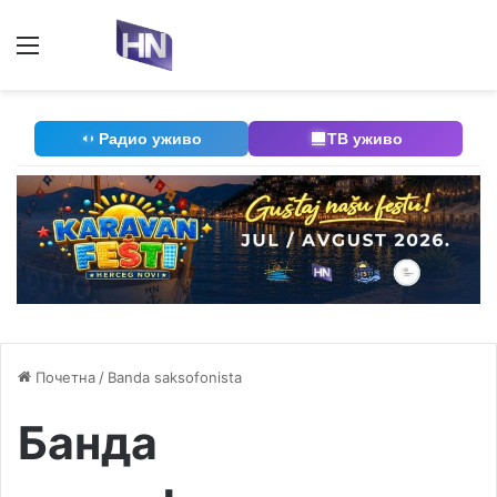
Мени
П
Радио уживо
ТВ уживо
Почетна
/
Banda saksofonista
Банда