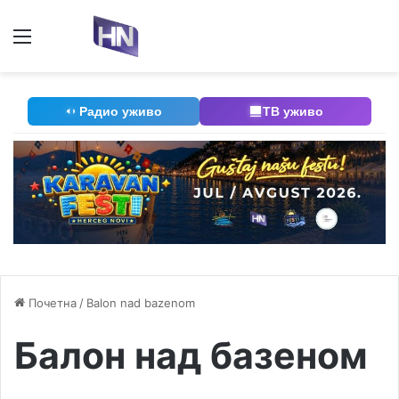
Мени
П
Радио уживо
ТВ уживо
Почетна
/
Balon nad bazenom
Балон над базеном