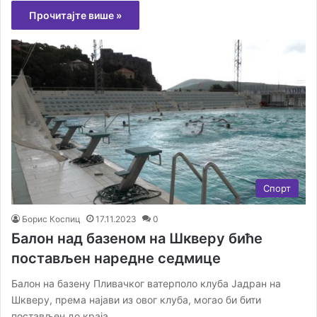
Прочитајте више »
Спорт
Борис Коспиц
17.11.2023
0
Балон над базеном на Шкверу биће
постављен наредне седмице
Балон на базену Пливачког ватерполо клуба Јадран на
Шкверу, према најави из овог клуба, могао би бити
постављен до краја…