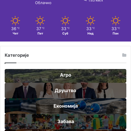
1.63 км/х
Облачно
36
37
33
33
33
℃
℃
℃
℃
℃
Чет
Пет
Суб
Нед
Пон
Категорије
Агро
Друштво
Економија
Забава