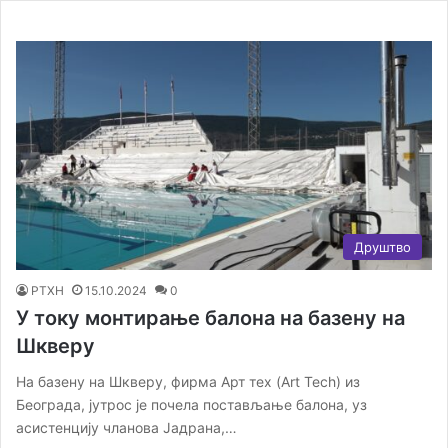
Друштво
РТХН
15.10.2024
0
У току монтирање балона на базену на
Шкверу
На базену на Шкверу, фирма Арт тех (Art Tech) из
Београда, јутрос је почела постављање балона, уз
асистенцију чланова Јадрана,…