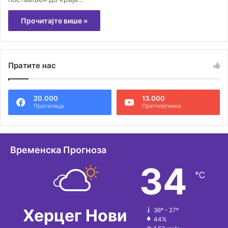
Прочитајте више »
Пратите нас
20.000
13.000
Пратилаца
Претплатника
Временска Прогноза
34
℃
Херцег Нови
36º - 27º
44%