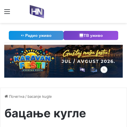
Мени
П
Радио уживо
ТВ уживо
Почетна
/
bacanje kugle
бацање кугле