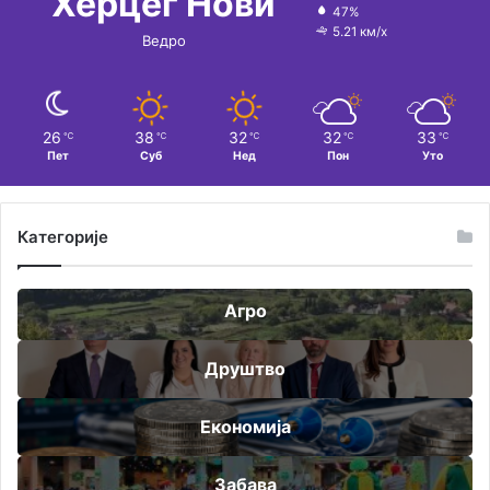
Херцег Нови
47%
5.21 км/х
Ведро
26
38
32
32
33
℃
℃
℃
℃
℃
Пет
Суб
Нед
Пон
Уто
Категорије
Агро
Друштво
Економија
Забава