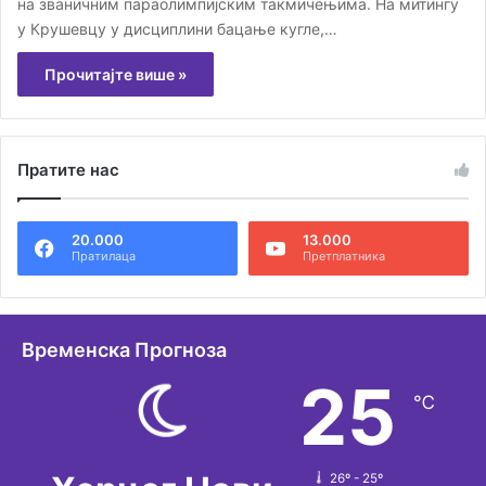
на званичним параолимпијским такмичењима. На митингу
у Крушевцу у дисциплини бацање кугле,…
Прочитајте више »
Пратите нас
20.000
13.000
Пратилаца
Претплатника
Временска Прогноза
25
℃
26º - 25º