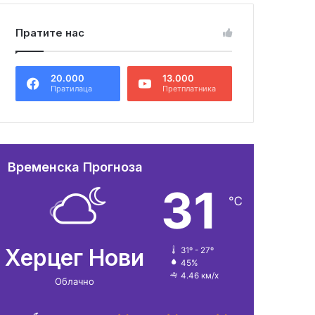
Пратите нас
20.000
13.000
Пратилаца
Претплатника
Временска Прогноза
31
℃
Херцег Нови
31º - 27º
45%
4.46 км/х
Облачно