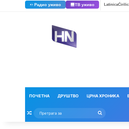
Радио уживо
ТВ уживо
Latinica
Ćirili
ПОЧЕТНА
ДРУШТВО
ЦРНА ХРОНИКА
Насумични текстови
Претрага
за