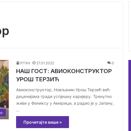
ор
РТХН
27.01.2022
0
НАШ ГОСТ: АВИОКОНСТРУКТОР
УРОШ ТЕРЗИЋ
Авиоконструктор, Новљанин Урош Терзић већ
деценијама гради успјешну каријеру. Тренутно
живи у Фениксу у Америци, а радио је у Јапану,
…
во
Прочитајте више »