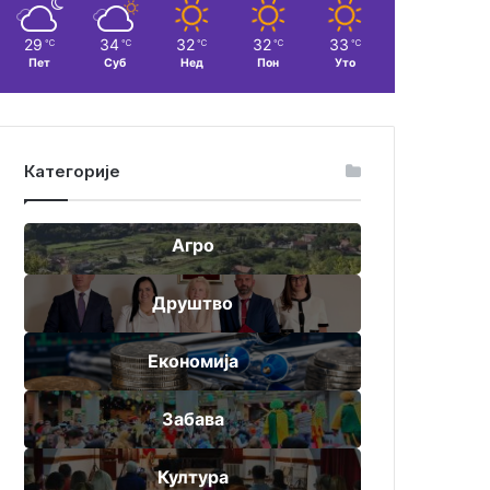
29
34
32
32
33
℃
℃
℃
℃
℃
Пет
Суб
Нед
Пон
Уто
Категорије
Агро
Друштво
Економија
Забава
Култура