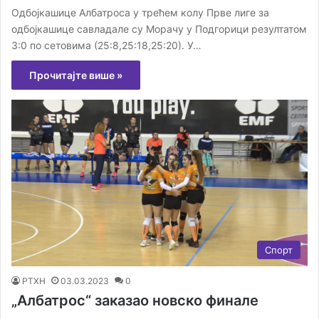
Одбојкашице Албатроса у трећем колу Прве лиге за
одбојкашице савладале су Морачу у Подгорици резултатом
3:0 по сетовима (25:8,25:18,25:20). У…
Прочитајте више »
Спорт
РТХН
03.03.2023
0
„Албатрос“ заказао новско финале