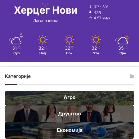
Херцег Нови
31º - 30º
47%
4.57 км/х
Лагана киша
31
32
32
32
35
℃
℃
℃
℃
℃
Суб
Нед
Пон
Уто
Сре
Категорије
Агро
Друштво
Економија