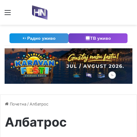
Мени
П
Радио уживо
ТВ уживо
Почетна
/
Албатрос
Албатрос