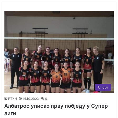
Спорт
РТХН
14.10.2023
0
Албатрос уписао прву побједу у Супер
лиги