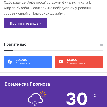
Одбојкашице „Албатроса“ су други финалисти Купа ЦГ.
Анђела Кукобат и саиграчице побједиле су у реванш
сусрету синоћ у Подгорици домаћу…
Прочитајте више »
Пратите нас
20.000
13.000
Пратилаца
Претплатника
Временска Прогноза
30
℃