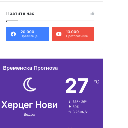
Пратите нас
20.000
13.000
Пратилаца
Претплатника
Временска Прогноза
27
℃
Херцег Нови
36º - 26º
50%
3.26 км/х
Ведро