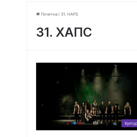
Почетна
/
31. HAPS
31. ХАПС
Култу