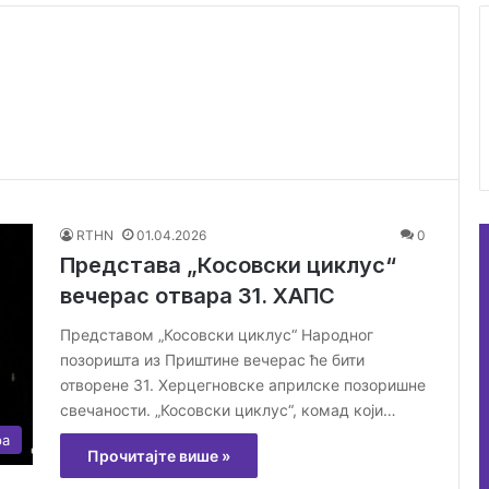
RTHN
01.04.2026
0
Представа „Косовски циклус“
вечерас отвара 31. ХАПС
Представом „Косовски циклус“ Народног
позоришта из Приштине вечерас ће бити
отворене 31. Херцегновске априлске позоришне
свечаности. „Косовски циклус“, комад који…
ра
Прочитајте више »