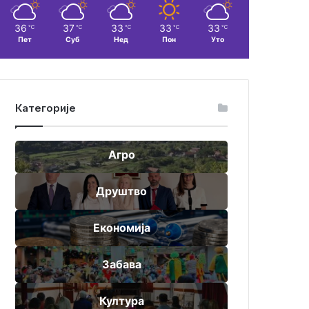
36
37
33
33
33
℃
℃
℃
℃
℃
Пет
Суб
Нед
Пон
Уто
Категорије
Агро
Друштво
Економија
Забава
Култура