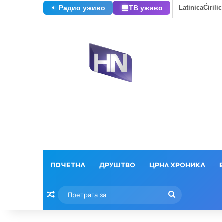
Радио уживо
ТВ уживо
Latinica
Ćirili
ПОЧЕТНА
ДРУШТВО
ЦРНА ХРОНИКА
Насумични текстови
Претрага
за