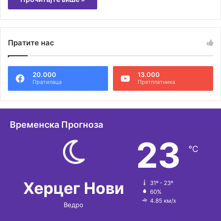
Пратите нас
20.000
13.000
Пратилаца
Претплатника
Временска Прогноза
23
℃
Херцег Нови
31º - 23º
60%
4.85 км/х
Ведро