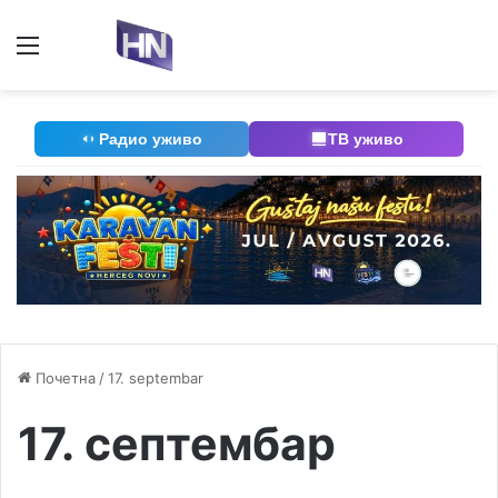
Мени
П
Радио уживо
ТВ уживо
Почетна
/
17. septembar
17. септембар