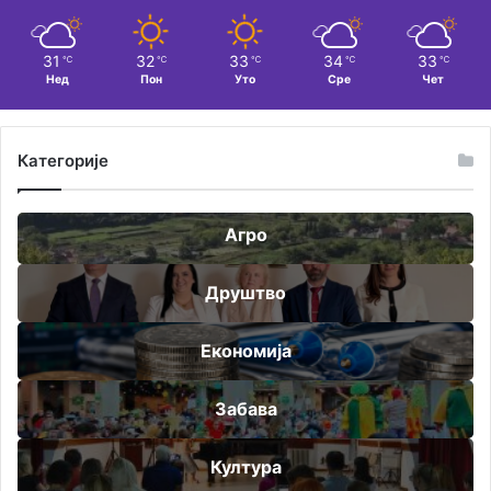
31
32
33
34
33
℃
℃
℃
℃
℃
Нед
Пон
Уто
Сре
Чет
Категорије
Агро
Друштво
Економија
Забава
Култура