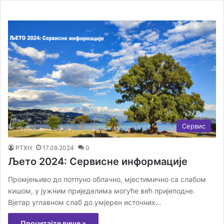
Сервис
РТХН
17.09.2024
0
Љето 2024: Сервисне информације
Промјењиво до потпуно облачно, мјестимично са слабом
кишом, у јужним приједелима могуће већ пријеподне.
Вјетар углавном слаб до умјерен источних…
Прочитајте више »