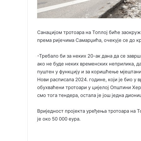
Санацијом тротоара на Топлој биће заокруже
према ријечима Самарџића, очекује се до кр
-Требало би за неких 20-ак дана да се заврш
ако не буде неких временских неприлика, да 
пуштен у функцију и за коришћење мјештаним
Нови расписала 2024. године, који је био у 
обухваћени тротоари у цијелој Општини Хер
смо тога тендера, остала је још једна диони
Вриједност пројекта уређења тротоара на Топ
је око 50 000 еура.