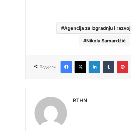
Agencija za izgradnju i razv
Nikola Samardžić
Facebook
X
LinkedIn
Tumblr
Pinterest
Подијели
RTHN