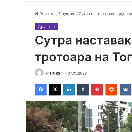
Почетна
/
Друштво
/
Сутра наставак санације тр
Друштво
Сутра наставак
тротоара на Топ
RTHN
S
07.05.2026
e
Facebook
X
LinkedIn
Tumblr
Pinterest
Reddit
VK
n
d
a
n
e
m
a