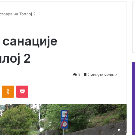
отоара на Топлој 2
 санације
лој 2
0
2 минута читања
ontakte
Odnoklassniki
Pocket