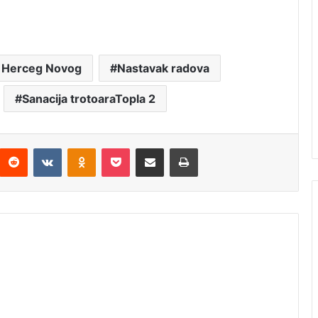
oj Herceg Novog
Nastavak radova
Sanacija trotoaraTopla 2
Reddit
VKontakte
Odnoklassniki
Pocket
Подијели путем емаила
Штампај