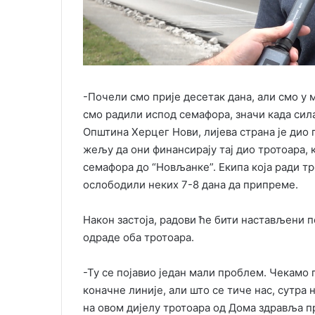
-Почели смо прије десетак дана, али смо у 
смо радили испод семафора, значи када сил
Општина Херцег Нови, лијева страна је дио 
жељу да они финансирају тај дио тротоара,
семафора до “Новљанке”. Екипа која ради тр
ослободили неких 7-8 дана да припреме.
Након застоја, радови ће бити настављени 
одраде оба тротоара.
-Ту се појавио један мали проблем. Чекамо 
коначне линије, али што се тиче нас, сутр
на овом дијелу тротоара од Дома здравља пре