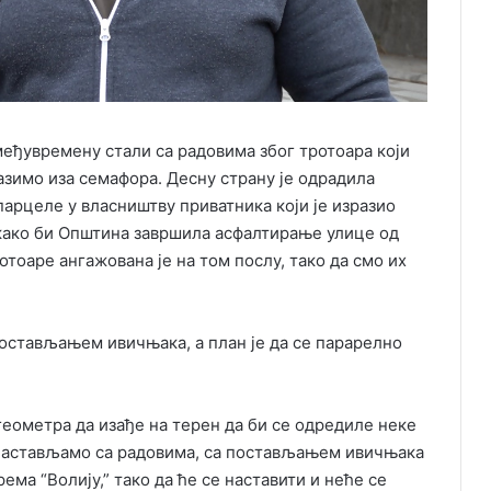
међувремену стали са радовима због тротоара који
азимо иза семафора. Десну страну је одрадила
парцеле у власништву приватника који је изразио
 како би Општина завршила асфалтирање улице од
отоаре ангажована је на том послу, тако да смо их
постављањем ивичњака, а план је да се парарелно
геометра да изађе на терен да би се одредиле неке
а настављамо са радовима, са постављањем ивичњака
ма “Волију,” тако да ће се наставити и неће се