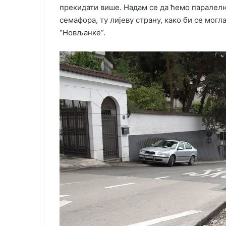
прекидати више. Надам се да ћемо паралелн
семафора, ту лијеву страну, како би се мог
“Новљанке”.