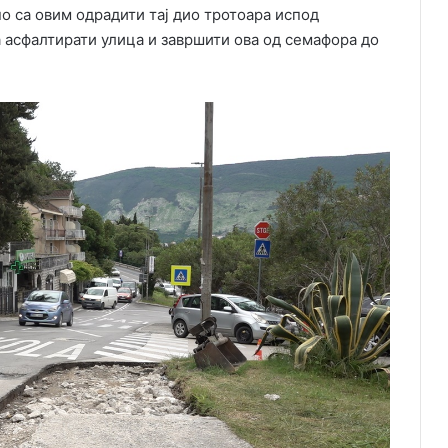
о са овим одрадити тај дио тротоара испод
ла асфалтирати улица и завршити ова од семафора до