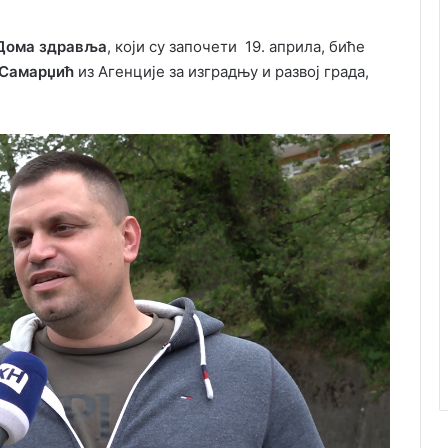
Дома здравља
, који су започети 19. априла, биће
 Самарџић
из Агенције за изградњу и развој града,