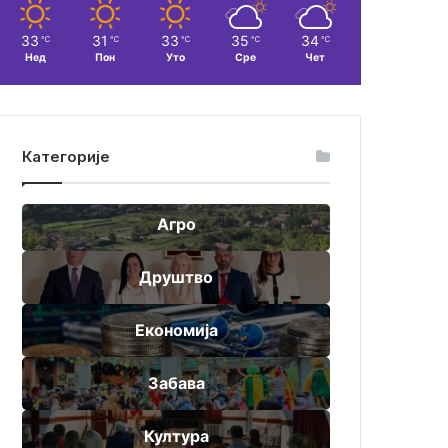
33
31
33
35
34
℃
℃
℃
℃
℃
Нед
Пон
Уто
Сре
Чет
Категорије
Агро
Друштво
Економија
Забава
Култура