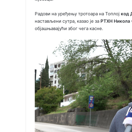
Радови на уређењу тротоара на Топлој
код 
настављени сутра, казао је за
РТХН Никола
објашњавајући због чега касне.