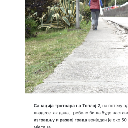
i
l
Санација тротоара на Топлој 2
, на потезу 
двадесетак дана, требало би да буде настав
изградњу и развој града
вриједан је око 50 
мјесеца.