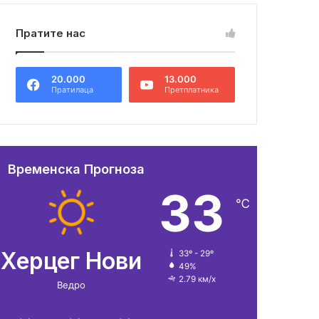
Пратите нас
20.000
13.000
Пратилаца
Претплатника
Временска Прогноза
33
℃
Херцег Нови
33º - 29º
49%
2.79 км/х
Ведро