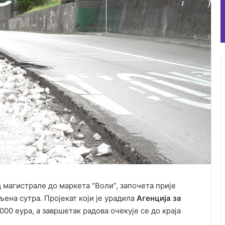
од магистрале до маркета “Воли”, започета прије
љена сутра. Пројекат који је урадила
Агенција за
000 еура, а завршетак радова очекује се до краја