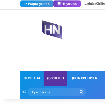
Радио уживо
ТВ уживо
Latinica
Ćirili
ПОЧЕТНА
ДРУШТВО
ЦРНА ХРОНИКА
Насумични текстови
Претрага
за