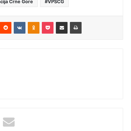
cija Crne Gore
VPSCG
Reddit
VKontakte
Odnoklassniki
Pocket
Подијели путем емаила
Штампај