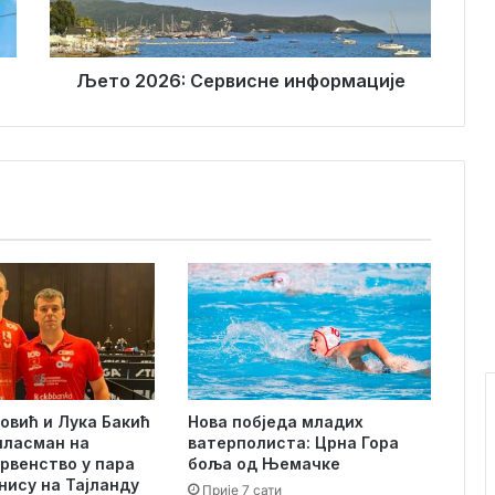
2
6
:
С
Љето 2026: Сервисне информације
е
р
в
и
с
н
е
и
н
ф
о
р
м
а
овић и Лука Бакић
Нова побједа младих
ц
пласман на
ватерполиста: Црна Гора
и
првенство у пара
боља од Њемачке
ј
нису на Тајланду
Прије 7 сати