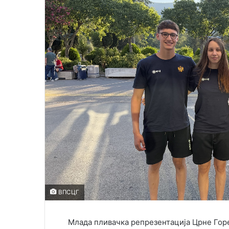
e
m
a
i
l
ВПСЦГ
Млада пливачка репрезентација Црне Горе