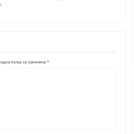
е
и
одна поља су означена
*