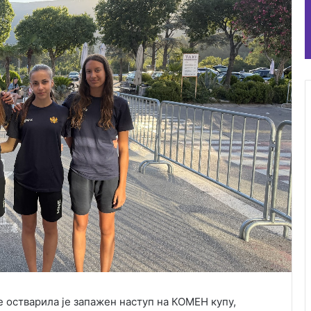
 остварила је запажен наступ на КОМЕН купу,