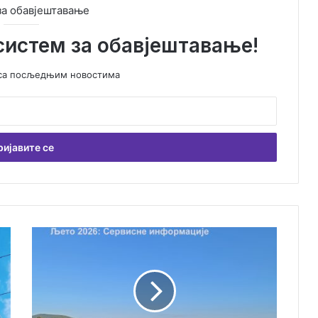
за обавјештавање
систем за обавјештавање!
у са посљедњим новостима
Љ
е
т
о
2
0