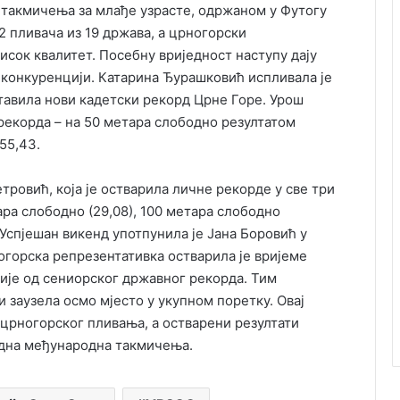
 такмичења за млађе узрасте, одржаном у Футогу
2 пливача из 19 држава, а црногорски
исок квалитет. Посебну вриједност наступу дају
ј конкуренцији. Катарина Ђурашковић испливала је
ставила нови кадетски рекорд Црне Горе. Урош
рекорда – на 50 метара слободно резултатом
55,43.
ровић, која је остварила личне рекорде у све три
ара слободно (29,08), 100 метара слободно
. Успјешан викенд употпунила је Јана Боровић у
горска репрезентативка остварила је вријеме
орије од сениорског државног рекорда. Тим
и заузела осмо мјесто у укупном поретку. Овај
 црногорског пливања, а остварени резултати
една међународна такмичења.