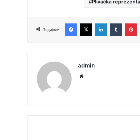
Plivačka reprezenta
Facebook
X
LinkedIn
Tumblr
Pinterest
Подијели
admin
We
bsi
te