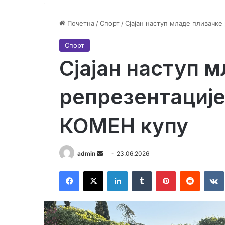
Почетна
/
Спорт
/
Сјајан наступ младе пливачке
Спорт
Сјајан наступ 
репрезентације
КОМЕН купу
admin
S
23.06.2026
e
Facebook
X
LinkedIn
Tumblr
Pinterest
Reddit
VK
n
d
a
n