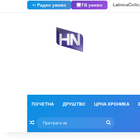
Радио уживо
ТВ уживо
Latinica
Ćirili
ПОЧЕТНА
ДРУШТВО
ЦРНА ХРОНИКА
Насумични текстови
Претрага
за