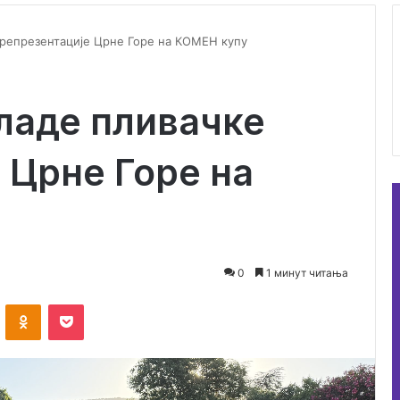
 репрезентације Црне Горе на КОМЕН купу
младе пливачке
 Црне Горе на
0
1 минут читања
ontakte
Odnoklassniki
Pocket