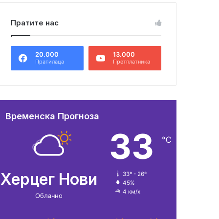
Пратите нас
20.000
13.000
Пратилаца
Претплатника
Временска Прогноза
33
℃
Херцег Нови
33º - 26º
45%
4 км/х
Облачно