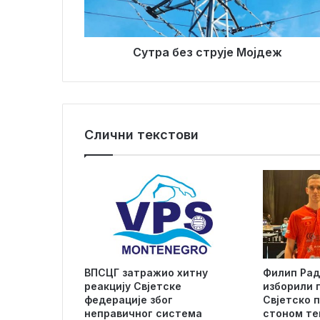
е
л
з
а
с
д
т
Сутра без струје Мојдеж
р
р
е
у
с
ј
у
е
М
Слични текстови
о
ј
д
е
ж
ВПСЦГ затражио хитну
Филип Рад
реакцију Свјетске
изборили 
федерације због
Свјетско 
неправичног система
стоном те