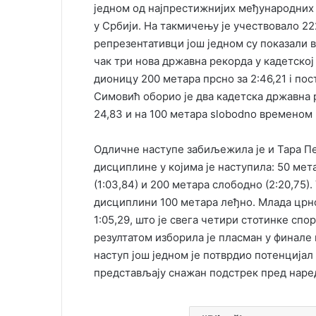
једном од најпрестижнијих међународних
у Србији. На такмичењу је учествовало 22
репрезентативци још једном су показали в
чак три нова државна рекорда у кадетско
дионицу 200 метара прсно за 2:46,21 i по
Симовић оборио је два кадетска државна 
24,83 и на 100 метара slobodno временом 
Одличне наступе забиљежила је и Тара Пет
дисциплине у којима је наступила: 50 мет
(1:03,84) и 200 метара слободно (2:20,75)
дисциплини 100 метара леђно. Млада црно
1:05,29, што је свега четири стотинке сп
резултатом изборила је пласман у финале 
наступ још једном је потврдио потенцијал
представљају снажан подстрек пред нар