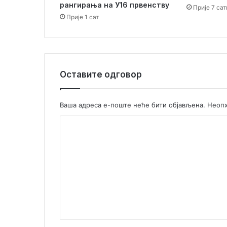
рангирања на У16 првенству
Прије 7 сат
Прије 1 сат
Оставите одговор
Ваша адреса е-поште неће бити објављена.
Неопх
К
о
м
е
н
т
а