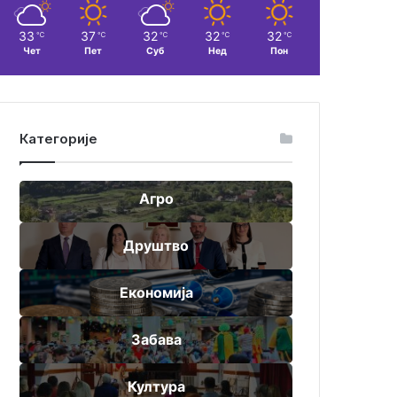
33
37
32
32
32
℃
℃
℃
℃
℃
Чет
Пет
Суб
Нед
Пон
Категорије
Агро
Друштво
Економија
Забава
Култура