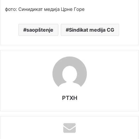
фото: Синидикат медија Црне Горе
saopštenje
Sindikat medija CG
РТХН