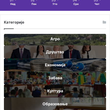
Нед
Пон
Уто
Сре
Чет
Категорије
Агро
Друштво
Економија
Забава
Култура
Образовање