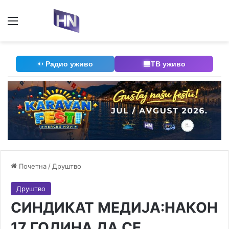
Мени
П
Радио уживо
ТВ уживо
Почетна
/
Друштво
Друштво
СИНДИКАТ МЕДИЈА:НАКОН
17 ГОДИНА ДА СЕ