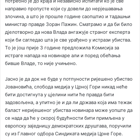
потребно је до краја и независно испитати ко је све
направио пропусте који су довели до нерјешавања
злочина, а што је прошле године саопштио и тадашњи
министар правде Зоран Пажин. Сматрамо и да би било
дјелотворно да нова Влада ангажује страног експерта
који би сагледао шта је све урађено у истрази убиства.
То је још прије 3 године предложила Kомисија за
истраге напада на новинаре али и поред обећања
бивше Владе, то није учињено.
Јасно је да док не буде у потпуности ријешено убиство
Јовановића, слобода медија у Црној Гори никад неће
бити достигнута у цјелини нити ће правда бити
задовољена, а упитно је и да ли држава која има тежак
баласт неријешеног убиства новинара може уопште да
се нада да ће у скорој будућности бити примљена у
европску заједницу демократских друштава, поручили
су из Главног одбора Синдиката медија Црне Горе.