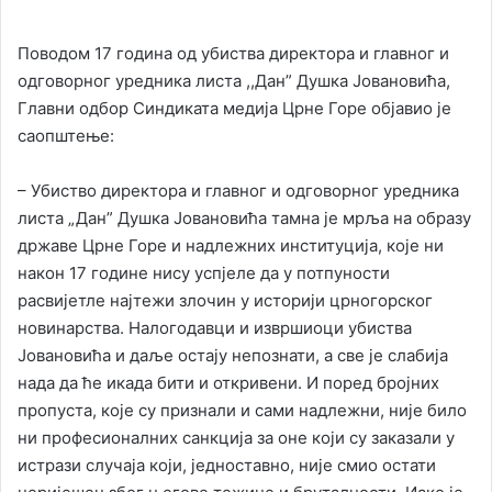
Поводом 17 година од убиства директора и главног и
одговорног уредника листа ,,Дан” Душка Јовановића,
Главни одбор Синдиката медија Црне Горе објавио је
саопштење:
– Убиство директора и главног и одговорног уредника
листа „Дан” Душка Јовановића тамна је мрља на образу
државе Црне Горе и надлежних институција, које ни
након 17 године нису успјеле да у потпуности
расвијетле најтежи злочин у историји црногорског
новинарства. Налогодавци и извршиоци убиства
Јовановића и даље остају непознати, а све је слабија
нада да ће икада бити и откривени. И поред бројних
пропуста, које су признали и сами надлежни, није било
ни професионалних санкција за оне који су заказали у
истрази случаја који, једноставно, није смио остати