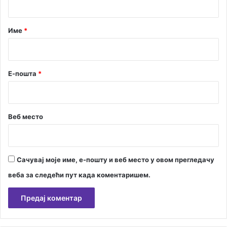
а
р
Име
*
*
Е-пошта
*
Веб место
Сачувај моје име, е-пошту и веб место у овом прегледачу
веба за следећи пут када коментаришем.
А