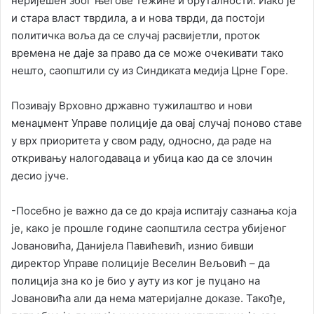
неријешен због његове тежине и бруталности. Иако је
и стара власт тврдила, а и нова тврди, да постоји
политичка воља да се случај расвијетли, проток
времена не даје за право да се може очекивати тако
нешто, саопштили су из Синдиката медија Црне Горе.
Позивају Врховно државно тужилаштво и нови
менаџмент Управе полиције да овај случај поново ставе
у врх приоритета у свом раду, односно, да раде на
откривању налогодаваца и убица као да се злочин
десио јуче.
-Посебно је важно да се до краја испитају сазнања која
је, како је прошле године саопштила сестра убијеног
Јовановића, Данијела Павићевић, изнио бивши
директор Управе полиције Веселин Вељовић – да
полиција зна ко је био у ауту из ког је пуцано на
Јовановића али да нема материјалне доказе. Такође,