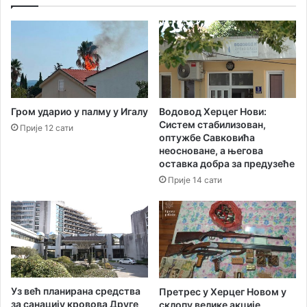
Водовод Херцег Нови:
Гром ударио у палму у Игалу
Систем стабилизован,
Прије 12 сати
оптужбе Савковића
неосноване, а његова
оставка добра за предузеће
Прије 14 сати
Уз већ планирана средства
Претрес у Херцег Новом у
за санацију кровова Друге
склопу велике акције