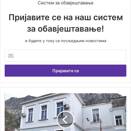
Систем за обавјештавање
Пријавите се на наш систем
за обавјештавање!
и будите у току са посљедњим новостима
Унесите
Вашу
емаил
адресу
КОРИСНЕ
ИНФОРМАЦИЈЕ
ЗА
УПИС
НА
ПОМОРСКИ