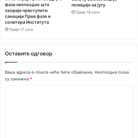
фазе неопходно што
полиције на југу
скорије приступити
Прије 18 сати
санацији Прве фазе и
солитера Института
Прије 17 сати
Оставите одговор
Ваша адреса е-поште неће бити објављена.
Неопходна поља
су означена
*
К
о
м
е
н
т