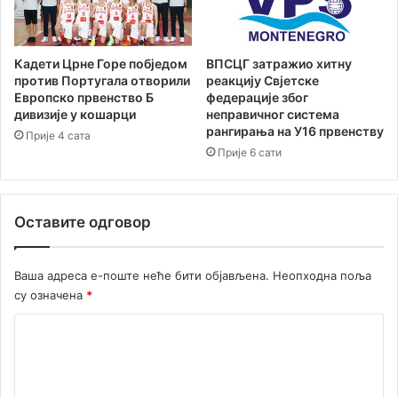
в
о
а
г
т
с
л
у
Кадети Црне Горе побједом
ВПСЦГ затражио хитну
о
м
против Португала отворили
реакцију Свјетске
н
њ
Европско првенство Б
федерације због
у
дивизије у кошарци
неправичног система
е
рангирања на У16 првенству
д
Прије 4 сата
а
Прије 6 сати
с
у
п
Оставите одговор
о
ч
и
Ваша адреса е-поште неће бити објављена.
Неопходна поља
н
су означена
*
и
л
К
и
о
к
р
м
и