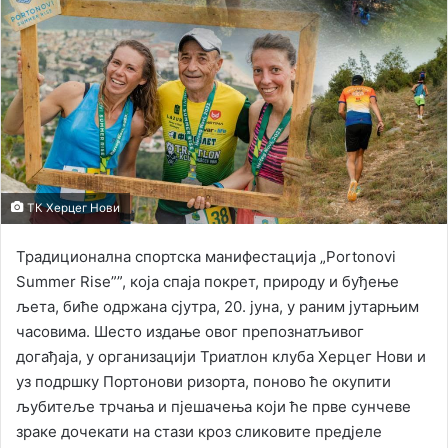
ТК Херцег Нови
Традиционална спортска манифестација „Portonovi
Summer Rise””, која спаја покрет, природу и буђење
љета, биће одржана сјутра, 20. јуна, у раним јутарњим
часовима. Шесто издање овог препознатљивог
догађаја, у организацији Триатлон клуба Херцег Нови и
уз подршку Портонови ризорта, поново ће окупити
љубитеље трчања и пјешачења који ће прве сунчеве
зраке дочекати на стази кроз сликовите пред‌јеле