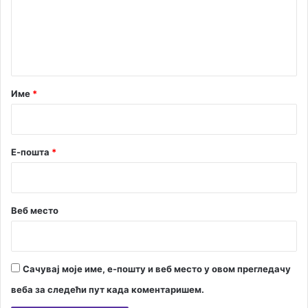
е
в
и
н
ч
т
н
а
а
д
р
Име
*
ј
*
е
л
а
Е-пошта
*
и
з
о
б
Веб место
л
а
с
т
Сачувај моје име, е-пошту и веб место у овом прегледачу
и
е
веба за следећи пут када коментаришем.
к