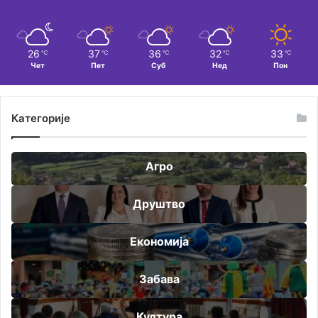
26
37
36
32
33
℃
℃
℃
℃
℃
Чет
Пет
Суб
Нед
Пон
Категорије
Агро
Друштво
Економија
Забава
Култура