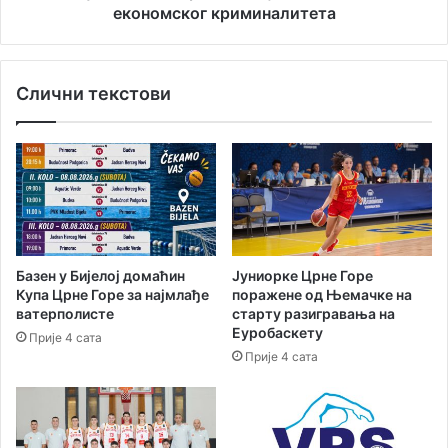
н
ј
економског криминалитета
Д
а
р
в
ж
е
а
Слични текстови
п
в
р
н
о
о
т
г
и
п
в
р
д
в
е
е
в
Базен у Бијелој домаћин
Јуниорке Црне Горе
н
е
Купа Црне Горе за најмлађе
поражене од Њемачке на
с
т
ватерполисте
старту разигравања на
т
л
Еуробаскету
Прије 4 сата
в
и
Прије 4 сата
а
ц
у
а
а
з
к
б