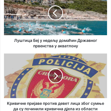
ш
ш
у
т
е
и
м
ц
а
а
и
Б
л
е
а
ј
Луштица Беј у нед‌ељу домаћин Државног
д
у
првенства у акватлону
р
н
е
е
К
с
д‌
р
у
е
и
љ
в
у
и
д
ч
о
н
м
е
а
п
ћ
р
Кривичне пријаве против девет лица због сумње
и
и
да су починили кривична дјела из области