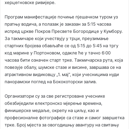
херцегновске ривијере.
Програм манифестације почиње пјешачком туром уз
пратњу водича, а полазак је заказан за 5:15 часова
испред цркве Покров Пресвете Богородице у Кумбору.
За такмичаре који учествују у трци, преузимање
стартних бројева обављаће се од 5:15 до 5:45 на тргу
код марине у Портоновом, одакле ће у тачно 6:00
часова бити означен старт трке. Такмичарска рута, која
повезује обалу, шумске стазе и висине, завршава се на
атрактивном видиковцу „1. мај”, који учесницима нуди
панорамски поглед на Бококоторски залив.
Организатори су за све регистроване учеснике
обезбиједили електронско мјерење времена,
финишерске медаље, окрепу на циљу, као и
професионалне фотографије са стазе и самог завршетка
трке. Број мјеста за овогодишњу авантуру на свитању