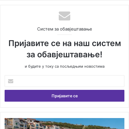
te
Систем за обавјештавање
Пријавите се на наш систем
за обавјештавање!
и будите у току са посљедњим новостима
У
н
е
с
и
т
е
В
Л
а
у