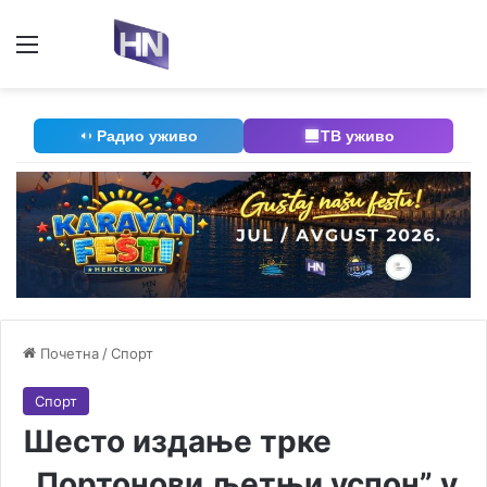
Мени
П
Радио уживо
ТВ уживо
Почетна
/
Спорт
Спорт
Шесто издање трке
„Портонови љетњи успон” у