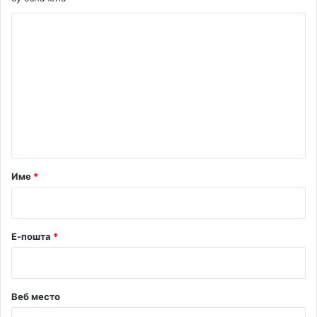
К
о
м
е
н
т
а
р
Име
*
*
Е-пошта
*
Веб место