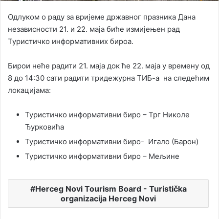
Одлуком о раду за вријеме државног празника Дана
независности 21. и 22. маја биће измијењен рад
Туристичко информативних бироа.
Бирои неће радити 21. маја док ће 22. маја у времену од
8 до 14:30 сати радити тридежурна ТИБ-а на следећим
локацијама:
Туристичко информативни биро – Трг Николе
Ђурковића
Туристичко информативни биро- Игало (Барон)
Туристичко информативни биро – Мељине
Herceg Novi Tourism Board - Turistička
organizacija Herceg Novi