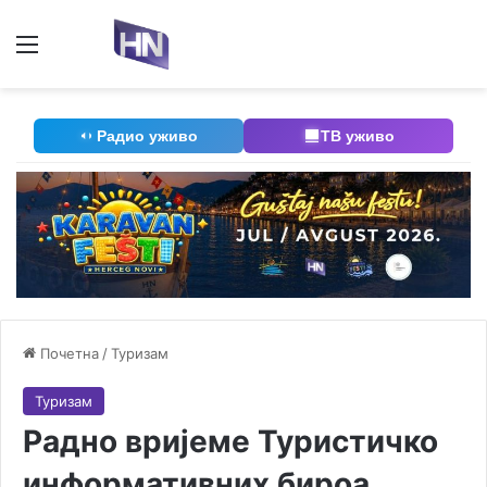
Мени
П
Радио уживо
ТВ уживо
Почетна
/
Туризам
Туризам
Радно вријеме Туристичко
информативних бироа