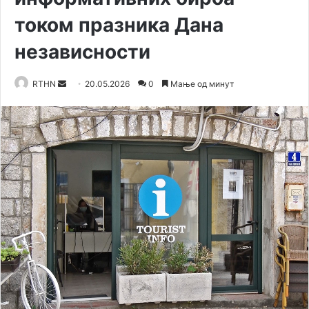
током празника Дана
независности
RTHN
S
20.05.2026
0
Мање од минут
e
n
d
a
n
e
m
a
i
l