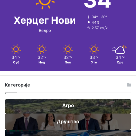
е
:
Херцег Нови
34º - 30º
44%
2.57 км/х
Ведро
34
32
32
33
34
℃
℃
℃
℃
℃
Суб
Нед
Пон
Уто
Сре
Категорије
Агро
Друштво