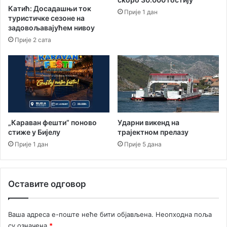
к
н
Катић: Досадашњи ток
Прије 1 дан
а
о
туристичке сезоне на
с
задовољавајућем нивоу
т
Прије 2 сата
и
2
1
.
и
2
2
.
„Караван фешти” поново
Ударни викенд на
стиже у Бијелу
трајектном прелазу
м
а
Прије 1 дан
Прије 5 дана
ј
Оставите одговор
Ваша адреса е-поште неће бити објављена.
Неопходна поља
су означена
*