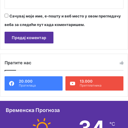
Сачувај моје име, е-пошту и веб место у овом прегледачу
веба за следећи пут када коментаришем.
А
л
Пратите нас
т
е
20.000
13.000
р
Пратилаца
Претплатника
н
а
т
Временска Прогноза
и
34
℃
в