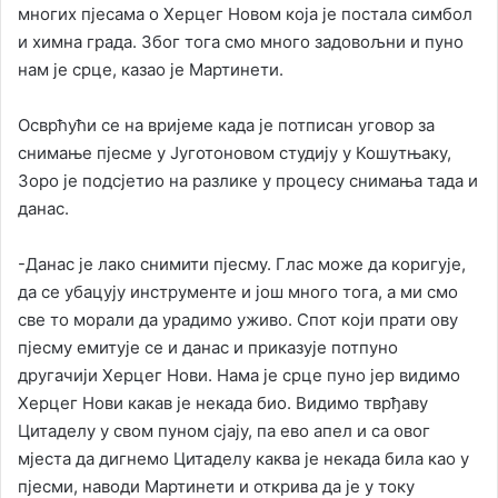
многих пјесама о Херцег Новом која је постала симбол
и химна града. Због тога смо много задовољни и пуно
нам је срце, казао је Мартинети.
Осврћући се на вријеме када је потписан уговор за
снимање пјесме у Југотоновом студију у Кошутњаку,
Зоро је подсјетио на разлике у процесу снимања тада и
данас.
-Данас је лако снимити пјесму. Глас може да коригује,
да се убацују инструменте и још много тога, а ми смо
све то морали да урадимо уживо. Спот који прати ову
пјесму емитује се и данас и приказује потпуно
другачији Херцег Нови. Нама је срце пуно јер видимо
Херцег Нови какав је некада био. Видимо тврђаву
Цитаделу у свом пуном сјају, па ево апел и са овог
мјеста да дигнемо Цитаделу каква је некада била као у
пјесми, наводи Мартинети и открива да је у току