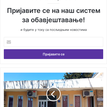
Пријавите се на наш систем
за обавјештавање!
и будите у току са посљедњим новостима
У
н
е
с
и
т
е
В
Х
а
е
ш
р
у
ц
е
е
м
г
а
н