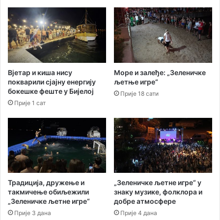
а
г
ц
о
и
д
ј
и
а
н
“
а
п
Т
Вјетар и киша нису
Море и залеђе: „Зеленичке
а
о
покварили сјајну енергију
љетње игре“
р
п
бокешке феште у Бијелој
Прије 18 сати
т
л
Прије 1 сат
н
о
е
ј
р
л
н
а
а
к
д
ш
в
е
а
п
Традиција, дружење и
„Зеленичке љетне игре“ у
м
о
такмичење обиљежили
знаку музике, фолклора и
е
в
„Зеленичке љетне игре“
добре атмосфере
ђ
р
Прије 3 дана
Прије 4 дана
у