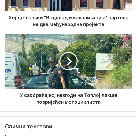
и
о
л
в
а
с
Херцегновски “Водовод и канализација“ партнер
д
к
на два међународна пројекта
р
и
е
“
У
с
В
с
у
о
а
д
о
о
б
в
р
о
а
д
ћ
и
а
к
ј
У саобраћајној незгоди на Топлој лакше
а
н
повријеђен мотоциклиста
н
о
а
ј
л
н
Слични текстови
и
е
з
з