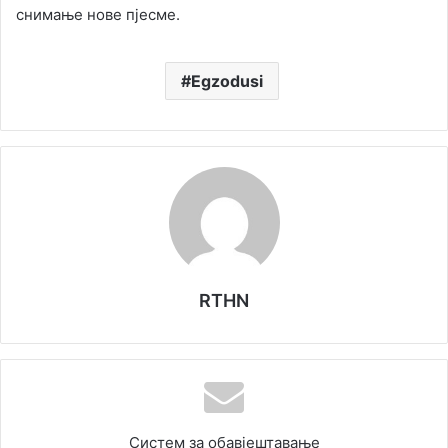
снимање нове пјесме.
Egzodusi
RTHN
Систем за обавјештавање