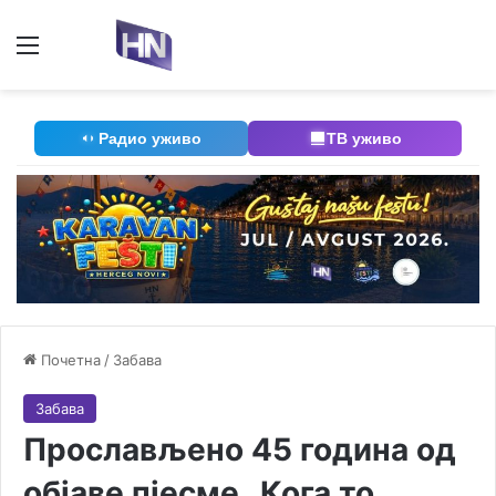
Мени
П
Радио уживо
ТВ уживо
Почетна
/
Забава
Забава
Прослављено 45 година од
објаве пјесме „Кога то