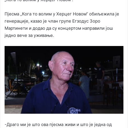
Пјесма „Кога то волим у Херцег Новом“ обиљежила је
генерације, казао је члан групе Егзодус Зоро
Мартинети и додао да су концертом направили још
једно вече за уживање.
-Драго ми је што ова пјесма живи и што је једна од