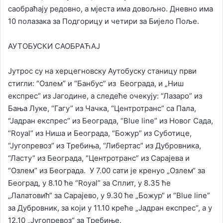
саобраћају редовно, а мјеста има довољно. Дневно има
10 полазака за Подгорицу и четири за Бијело Поље.
АУТОБУСКИ САОБРАЋАЈ
Јутрос су на херцегновску Аутобуску станицу први
стигли: “Озлем” и “Банбус” из Београда, и „Ниш
експрес“ из Јагодине, а следеће очекују: “Лазаро” из
Бања Луке, “Гагу” из Чачка, “Центротранс” са Пала,
“Јадран експрес” из Београда, “Blue line” из Новог Сада,
“Royal” из Ниша и Београда, “Божур” из Суботице,
“Југопревоз” из Требиња, “Либертас” из Дубровника,
“Ласту” из Београда, “Центротранс” из Сарајева и
“Озлем” из Београда. У 7.00 сати је кренуо „Озлем“ за
Београд, у 8.10 ће “Royal” за Сплит, у 8.35 ће
„Лалатовић“ за Сарајево, у 9.30 ће „Божур“ и “Blue line”
за Дубровник, за који у 11.10 креће „Јадран експрес“, а у
12.10 „Југопревоз“ за Требиње.