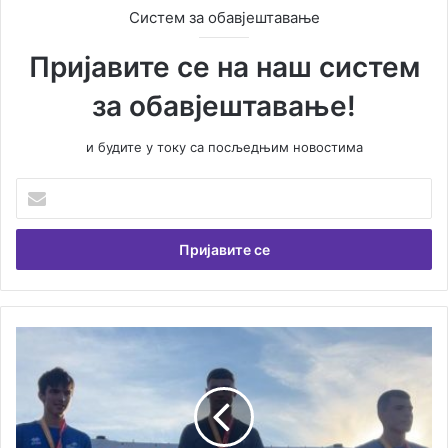
Систем за обавјештавање
Пријавите се на наш систем
за обавјештавање!
и будите у току са посљедњим новостима
У
н
е
с
и
т
е
В
С
а
ј
ш
а
у
ј
е
а
м
н