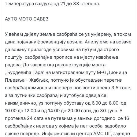
температура ваздуха од 21 до 33 степена.
АУТО МОТО САВЕЗ
У већем дијелу земље саобраћа се уз умјерену, а током
дана појачану фреквенцију возила. Апелујемо на возаче
да вожњу прилагоде условима на путу и да строго
поштују саобраћајне прописе на мјесту извођења
радова. До завршетка реконструкције моста
„Ђурдевића Тара“ на магистралном путу М-6 Дионица
Пљевља – Жабљак, потпуно је обустављен теретни
саобраћај камиона и шлепера носíвости преко 3,5 тоне,
а за путнички саобраћај и аутобусе одвија се
наизмјенично, уз потпуну обуставу од 6.00 до 8.00, од
10.00 до 12.00 и од 14.00 до 20.00 сати, до 30. јуна. У
протекла 24 сата на путевима у земљи догодило се 16
саобраћајних незгода у којима је пет особа задобило
лакше повреде. Информативни центар АМС ЦГ, заједно