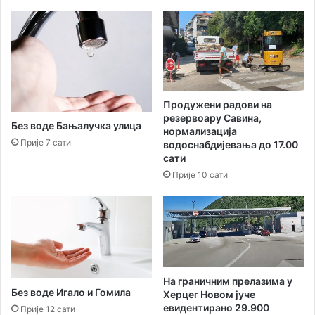
т
е
е
н
ј
о
у
б
С
е
т
з
о
д
Продужени радови на
ј
о
резервоару Савина,
а
т
Без воде Бањалучка улица
нормализација
н
о
Прије 7 сати
водоснабдијевања до 17.00
о
к
сати
в
а
Прије 10 сати
и
в
ћ
о
а
д
е
На граничним прелазима у
Без воде Игало и Гомила
Херцег Новом јуче
евидентирано 29.900
Прије 12 сати