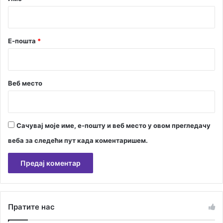
*
Е-пошта
*
Веб место
Сачувај моје име, е-пошту и веб место у овом прегледачу
веба за следећи пут када коментаришем.
А
л
Пратите нас
т