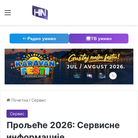
Мени
П
Радио уживо
ТВ уживо
Почетна
/
Сервис
Сервис
Прољеће 2026: Сервисне
информације