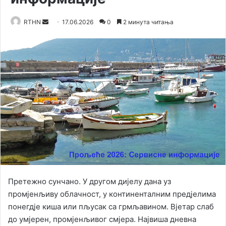
RTHN
S
17.06.2026
0
2 минута читања
e
n
d
a
n
e
m
a
i
l
Претежно сунчано. У другом дијелу дана уз
промјенљиву облачност, у континенталним предјелима
понегдје киша или пљусак са грмљавином. Вјетар слаб
до умјерен, промјенљивог смјера. Највиша дневна