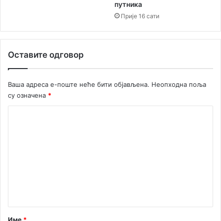
путника
Прије 16 сати
Оставите одговор
Ваша адреса е-поште неће бити објављена.
Неопходна поља
су означена
*
К
о
м
е
н
т
а
р
Име
*