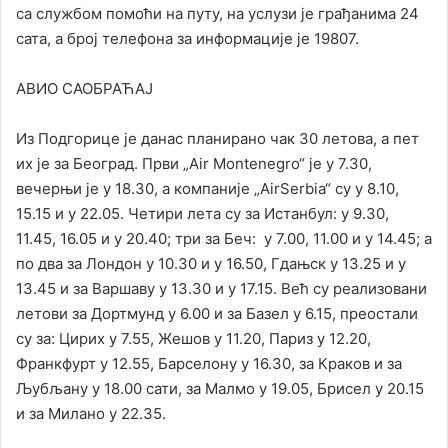
са службом помоћи на путу, на услузи је грађанима 24
сата, а број телефона за информације је 19807.
АВИО САОБРАЋАЈ
Из Подгорице је данас планирано чак 30 летова, а пет
их је за Београд. Први „Аir Montenegro“ је у 7.30,
вечерњи је у 18.30, а компаније „АirSerbia“ су у 8.10,
15.15 и у 22.05. Четири лета су за Истанбул: у 9.30,
11.45, 16.05 и у 20.40; три за Беч: у 7.00, 11.00 и у 14.45; а
по два за Лондон у 10.30 и у 16.50, Гдањск у 13.25 и у
13.45 и за Варшаву у 13.30 и у 17.15. Већ су реализовани
летови за Дортмунд у 6.00 и за Базел у 6.15, преостали
су за: Цирих у 7.55, Жeшов у 11.20, Париз у 12.20,
Франкфурт у 12.55, Барселону у 16.30, за Краков и за
Љубљану у 18.00 сати, за Малмо у 19.05, Брисел у 20.15
и за Милано у 22.35.