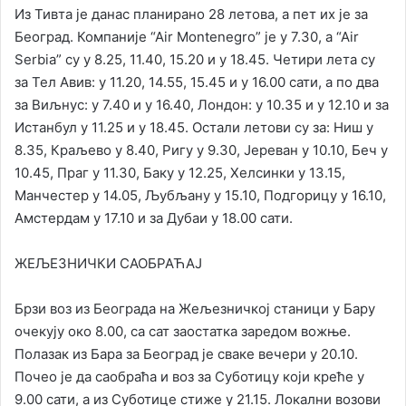
Из Тивта је данас планирано 28 летова, а пет их је за
Београд. Компаније “Аir Montenegro” је у 7.30, а “Аir
Serbia” су у 8.25, 11.40, 15.20 и у 18.45. Четири лета су
за Тел Авив: у 11.20, 14.55, 15.45 и у 16.00 сати, а по два
за Виљнус: у 7.40 и у 16.40, Лондон: у 10.35 и у 12.10 и за
Истанбул у 11.25 и у 18.45. Остали летови су за: Ниш у
8.35, Краљево у 8.40, Ригу у 9.30, Јереван у 10.10, Беч у
10.45, Праг у 11.30, Баку у 12.25, Хелсинки у 13.15,
Манчестер у 14.05, Љубљану у 15.10, Подгорицу у 16.10,
Амстердам у 17.10 и за Дубаи у 18.00 сати.
ЖЕЉЕЗНИЧКИ САОБРАЋАЈ
Брзи воз из Београда на Жељезничкој станици у Бару
очекују око 8.00, са сат заостатка заредом вожње.
Полазак из Бара за Београд је сваке вечери у 20.10.
Почео је да саобраћа и воз за Суботицу који креће у
9.00 сати, а из Суботице стиже у 21.15. Локални возови