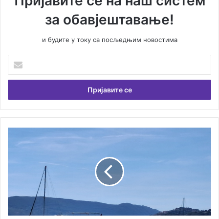
Пријавите се на наш систем
за обавјештавање!
и будите у току са посљедњим новостима
У
н
е
с
и
т
е
В
Д
а
о
ш
б
у
р
е
о
м
ј
а
у
и
т
л
р