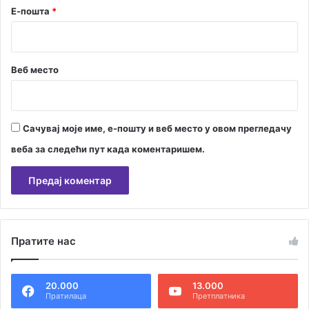
Е-пошта
*
Веб место
Сачувај моје име, е-пошту и веб место у овом прегледачу
веба за следећи пут када коментаришем.
А
л
Пратите нас
т
е
20.000
13.000
р
Пратилаца
Претплатника
н