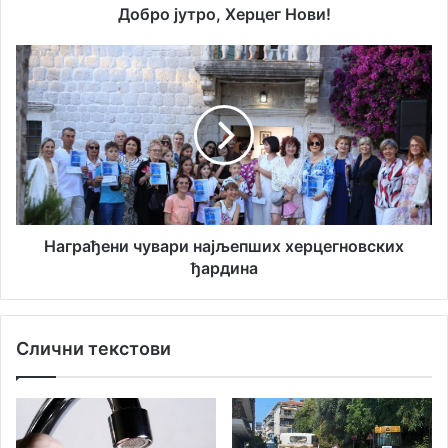
а
о
Добро јутро, Херцег Нови!
д
,
р
Х
Н
е
е
а
с
р
г
у
ц
р
е
а
г
ђ
Н
е
о
н
в
и
и
ч
Награђени чувари најљепших херцегновских
!
у
ђардина
в
а
р
Слични текстови
и
н
а
ј
љ