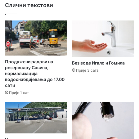
Слични текстови
ж
и
б
е
з
в
о
д
е
Продужени радови на
Без воде Игало и Гомила
п
резервоару Савина,
о
Прије 3 сата
нормализација
т
водоснабдијевања до 17.00
р
сати
о
Прије 1 сат
ш
а
ч
и
н
а
д