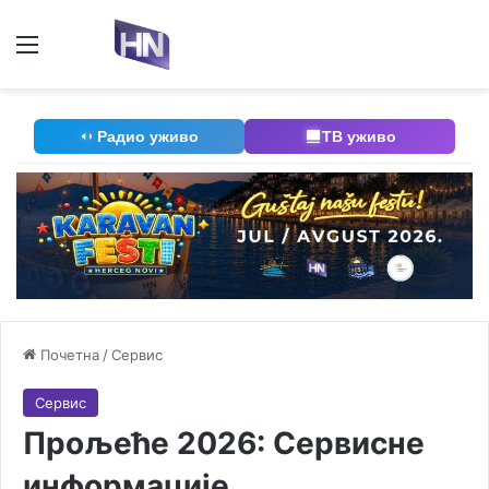
Мени
П
Радио уживо
ТВ уживо
Почетна
/
Сервис
Сервис
Прољеће 2026: Сервисне
информације