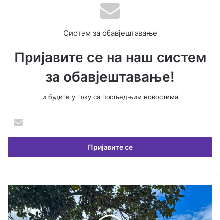
Систем за обавјештавање
Пријавите се на наш систем
за обавјештавање!
и будите у току са посљедњим новостима
У
н
е
с
и
т
е
В
Д
а
о
ш
б
у