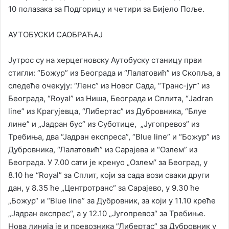
10 полазака за Подгорицу и четири за Бијело Поље.
АУТОБУСКИ САОБРАЋАЈ
Јутрос су на херцегновску Аутобуску станицу први
стигли: “Божур” из Београда и “Лалатовић” из Скопља, а
следеће очекују: “Ленс” из Новог Сада, “Транс-југ” из
Београда, “Royal” из Ниша, Београда и Сплита, “Jadran
line” из Крагујевца, “Либертас” из Дубровника, “Блуе
лине” и „Јадран бус“ из Суботице, „Југопревоз” из
Требиња, два “Јадран експреса”, “Blue line” и “Божур” из
Дубровника, “Лалатовић” из Сарајева и “Озлем” из
Београда. У 7.00 сати је кренуо „Озлем“ за Београд, у
8.10 ће “Royal” за Сплит, који за сада вози сваки други
дан, у 8.35 ће „Центротранс“ за Сарајево, у 9.30 ће
„Божур“ и “Blue line” за Дубровник, за који у 11.10 креће
„Јадран експрес“, а у 12.10 „Југопревоз“ за Требиње.
Нова линија је и превозника ”Либертас” за Дубровник у