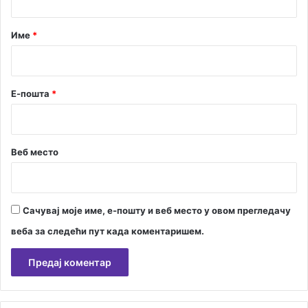
а
р
Име
*
*
Е-пошта
*
Веб место
Сачувај моје име, е-пошту и веб место у овом прегледачу
веба за следећи пут када коментаришем.
А
л