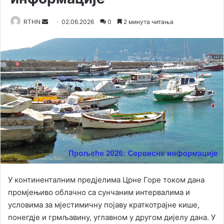
RTHN
S
02.06.2026
0
2 минута читања
e
n
d
a
n
e
m
a
i
l
У континенталним предјелима Црне Горе током дана
промјењиво облачно са сунчаним интервалима и
условима за мјестимичну појаву краткотрајне кише,
понегдје и грмљавину, углавном у другом дијелу дана. У