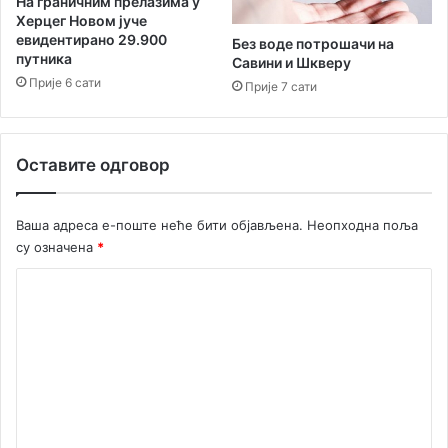
На граничним прелазима у
о
Херцег Новом јуче
њ
евидентирано 29.900
Без воде потрошачи на
о
путника
Савини и Шкверу
ј
Прије 6 сати
Прије 7 сати
р
и
в
и
Оставите одговор
ј
е
р
Ваша адреса е-поште неће бити објављена.
Неопходна поља
и
су означена
*
К
о
м
е
н
т