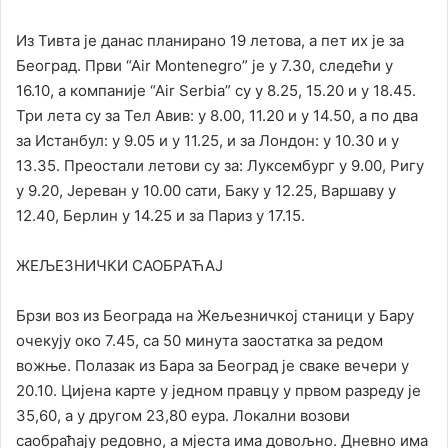
Из Тивта је данас планирано 19 летова, а пет их је за
Београд. Први “Аir Montenegro” је у 7.30, следећи у
16.10, а компаније “Аir Serbia” су у 8.25, 15.20 и у 18.45.
Три лета су за Тел Авив: у 8.00, 11.20 и у 14.50, а по два
за Истанбул: у 9.05 и у 11.25, и за Лондон: у 10.30 и у
13.35. Преостали летови су за: Луксембург у 9.00, Ригу
у 9.20, Јереван у 10.00 сати, Баку у 12.25, Варшаву у
12.40, Берлин у 14.25 и за Париз у 17.15.
ЖЕЉЕЗНИЧКИ САОБРАЋАЈ
Брзи воз из Београда на Жељезничкој станици у Бару
очекују око 7.45, са 50 минута заостатка за редом
вожње. Полазак из Бара за Београд је сваке вечери у
20.10. Цијена карте у једном правцу у првом разреду је
35,60, а у другом 23,80 еура. Локални возови
саобраћају редовно, а мјеста има довољно. Дневно има