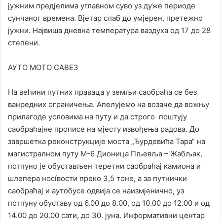
јужним предјелима углавном суво уз дуже периоде
сунчаног времена. Вјетар слаб до умјерен, претежно
јужни. Највиша дневна температура ваздуха од 17 до 28
степени.
АУТО МОТО САВЕЗ
На већини путних праваца у земљи саобраћа се без
ванредних ограничења. Апелујемо на возаче да вожњу
прилагоде условима на путу и да строго поштују
саобраћајне прописе на мјесту извођења радова. До
завршетка реконструкције моста „Ђурдевића Тара“ на
магистралном путу М-6 Дионица Пљевља – Жабљак,
потпуно је обустављен теретни саобраћај камиона и
шлепера носíвости преко 3,5 тоне, а за путнички
саобраћај и аутобусе одвија се наизмјенично, уз
потпуну обуставу од 6.00 до 8.00, од 10.00 до 12.00 и од
14.00 до 20.00 сати, до 30. јуна. Информативни центар