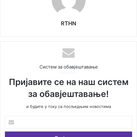
RTHN
Систем за обавјештавање
Пријавите се на наш систем
за обавјештавање!
и будите у току са посљедњим новостима
У
н
е