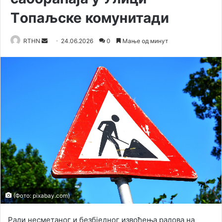
Tопаљске комунитади
RTHN
S
24.06.2026
0
Мање од минут
e
n
d
a
n
e
m
a
i
l
(Фото: pixabay.com)
Ради несметаног и безбједног извођења радова на