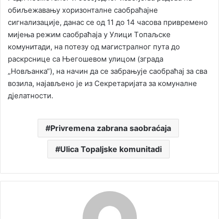
обиљежавању хоризонталне саобраћајне
сигнализације, данас се од 11 до 14 часова привремено
мијења режим саобраћаја у Улици Tопаљске
комунитади, на потезу од магистралног пута до
раскрснице са Његошевом улицом (зграда
„Новљанка“), на начин да се забрањује саобраћај за сва
возила, најављено је из Секретаријата за комуналне
дјелатности.
Privremena zabrana saobraćaja
Ulica Topaljske komunitadi