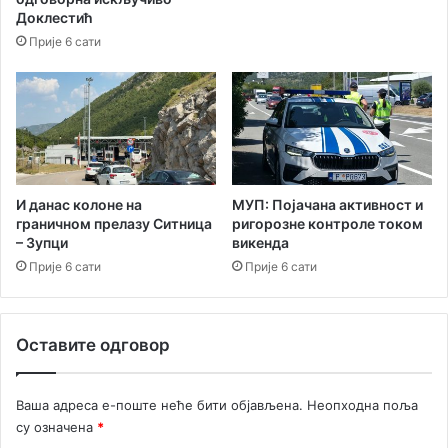
г
Доклестић
Н
Прије 6 сати
о
в
о
м
у
з
н
е
И данас колоне на
МУП: Појачана активност и
граничном прелазу Ситница
ригорозне контроле током
м
– Зупци
викенда
и
р
Прије 6 сати
Прије 6 сати
и
л
а
Оставите одговор
в
и
ј
Ваша адреса е-поште неће бити објављена.
Неопходна поља
е
су означена
*
с