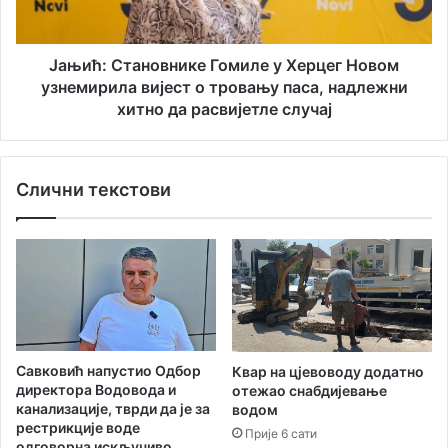
С
о
т
в
а
и
н
Јањић: Становнике Гомиле у Херцег Новом
!
о
узнемирила вијест о тровању паса, надлежни
в
хитно да расвијетле случај
н
и
к
Слични текстови
е
Г
о
м
и
л
е
у
Х
Савковић напустио Одбор
Квар на цјевоводу додатно
е
директора Водоводa и
отежао снабдијевање
р
канализације, тврди да је за
водом
ц
рестрикције воде
Прије 6 сати
е
одговорна искључиво