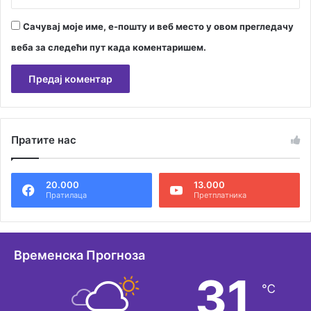
и
х
Сачувај моје име, е-пошту и веб место у овом прегледачу
и
т
веба за следећи пут када коментаришем.
н
о
д
а
А
р
л
а
Пратите нас
т
с
в
е
и
20.000
13.000
р
ј
Пратилаца
Претплатника
е
н
т
а
л
е
т
Временска Прогноза
с
и
31
л
℃
в
у
ч