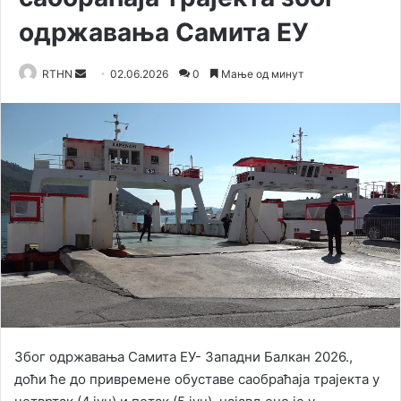
одржавања Самита ЕУ
RTHN
S
02.06.2026
0
Мање од минут
e
n
d
a
n
e
m
a
i
l
Због одржавања Самита ЕУ- Западни Балкан 2026.,
доћи ће до привремене обуставе саобраћаја трајекта у