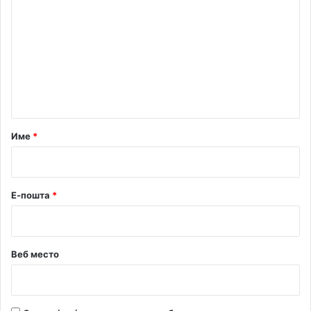
т
о
у
м
р
е
и
н
т
а
р
Име
*
*
Е-пошта
*
Веб место