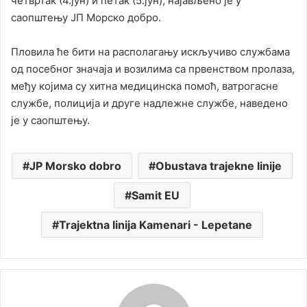
четвртак (4.јун) и петак (5.јун), најављено је у
саопштењу ЈП Морско добро.
Пловила ће бити на располагању искључиво службама
од посебног значаја и возилима са првенством пролаза,
међу којима су хитна медицинска помоћ, ватрогасне
службе, полиција и друге надлежне службе, наведено
је у саопштењу.
JP Morsko dobro
Obustava trajekne linije
Samit EU
Trajektna linija Kamenari - Lepetane