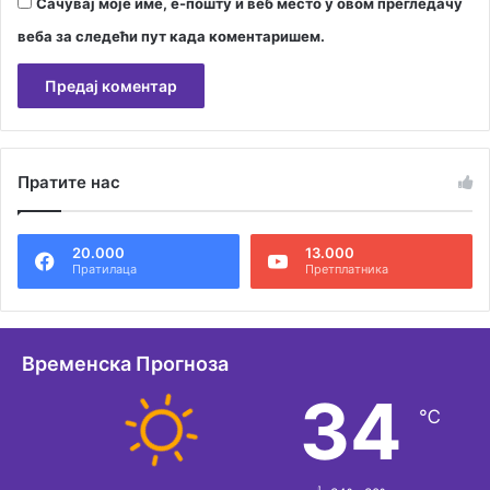
Сачувај моје име, е-пошту и веб место у овом прегледачу
веба за следећи пут када коментаришем.
А
л
Пратите нас
т
е
20.000
13.000
р
Пратилаца
Претплатника
н
а
т
Временска Прогноза
и
34
℃
в
е
: