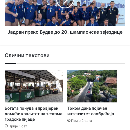
е
а
„
н
Д
п
е
р
с
е
т
к
Јадран преко Будве до 20. шампионске звјездице
и
о
н
Б
а
у
Слични текстови
ц
д
и
в
ј
е
е
д
Н
о
а
2
п
0
о
.
л
ш
Богата понуда и провјерен
Током дана појачан
е
а
домаћи квалитет на тезгама
интензитет саобраћаја
о
м
градске пијаце
Прије 2 сата
н
п
Прије 1 сат
“
и