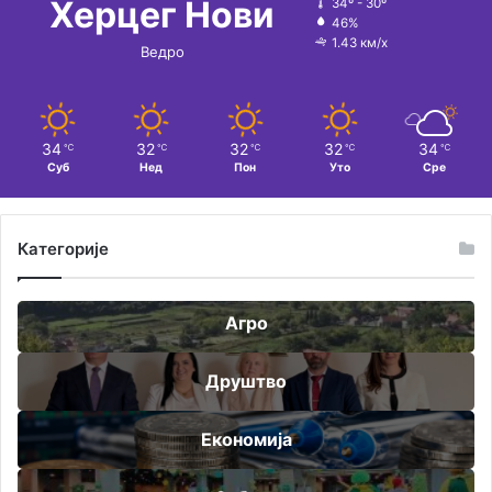
Херцег Нови
34º - 30º
46%
1.43 км/х
Ведро
34
32
32
32
34
℃
℃
℃
℃
℃
Суб
Нед
Пон
Уто
Сре
Категорије
Агро
Друштво
Економија