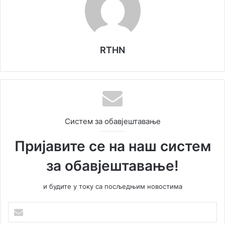
RTHN
Систем за обавјештавање
Пријавите се на наш систем
за обавјештавање!
и будите у току са посљедњим новостима
У
н