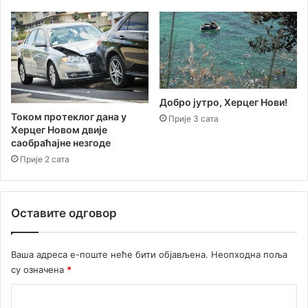
з
о
а
н
н
с
а
к
ј
е
б
з
о
в
Добро јутро, Херцег Нови!
љ
ј
Током протеклог дана у
Прије 3 сата
е
е
Херцег Новом двије
п
з
саобраћајне незгоде
р
д
Прије 2 сата
о
и
ј
ц
е
е
Оставите одговор
к
т
е
Ваша адреса е-поште неће бити објављена.
Неопходна поља
у
су означена
*
к
у
К
л