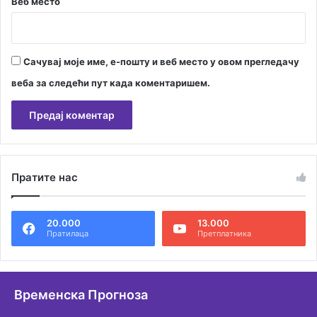
к
Веб место
Сачувај моје име, е-пошту и веб место у овом прегледачу
веба за следећи пут када коментаришем.
А
л
Пратите нас
т
е
20.000
13.000
р
Пратилаца
Претплатника
н
а
т
Временска Прогноза
и