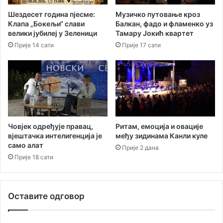
и
њ
Шездесет година пјесме:
Музичко путовање кроз
ћ
у
Клапа „Бокељи“ слави
Балкан, фадо и фламенко уз
”
л
велики јубилеј у Зеленици
Тамару Јокић квартет
о
Прије 14 сати
Прије 17 сати
к
а
л
н
е
с
а
о
Човјек одређује правац,
Ритам, емоција и овације
б
вјештачка интелигенција је
међу зидинама Канли куле
р
само алат
Прије 2 дана
а
Прије 18 сати
ћ
а
ј
Оставите одговор
н
и
ц