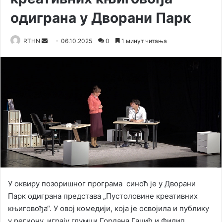
одиграна у Дворани Парк
RTHN
S
06.10.2025
0
1 минут читања
e
n
d
a
n
e
m
a
i
l
У оквиру позоришног програма синоћ је у Дворани
Парк одиграна представа „Пустоловине креативних
књиговођа“. У овој комедији, која је освојила и публику
у региону, играју глумци Гордана Гаџић и Филип