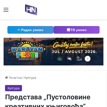
Мени
П
Радио уживо
ТВ уживо
Почетна
/
Култура
Култура
Представа „Пустоловине
креативних књиговођа“