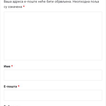
Ваша адреса е-поште неће бити објављена.
Неопходна поља
е
су означена
*
С
е
К
р
в
о
и
м
с
е
н
а
н
з
т
о
н
а
а
р
Име
*
-
Д
*
р
е
Е-пошта
*
н
о
в
и