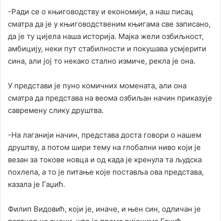
-Ради се о књиговодству и економији, а наш писац
сматра да је у књиговодственим књигама све записано,
да је ту цијела наша историја. Мајка жели озбиљност,
амбицију, неки пут стабилности и покушава усмјерити
сина, али јој то некако стално измиче, рекла је она.
У представи је пуно комичних момената, али она
сматра да представа на веома озбиљан начин приказује
савремену слику друштва.
-На лаганији начин, представа доста говори о нашем
друштву, а потом шири тему на глобални ниво који је
везан за токове новца и од када је кренула та људска
похлепа, а то је питање које поставља ова представа,
казала је Гаџић.
Филип Видовић, који је, иначе, и њен син, одличан је