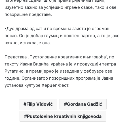
партнер на сцени, што је према ријечима Гаџић,
изузетно важно за успјешно играње сваке, тако и ове,
позоришне представе.
-Дуо драма од сат и по времена заиста је огроман
посао. Он је добар глумац и поштен партер, а то је јако
важно, истакла је она.
Представа „Пустоловине креативних књиговођа“, по
тексту Ивана Видића, урађена је у продукцији театра
Ругатино, а премијерно је изведена у фебруаре ове
године. Организатор позоришних програма је Јавна
установа културе Херцег Фест.
Filip Vidović
Gordana Gadžić
Pustolovine kreativnih knjigovođa