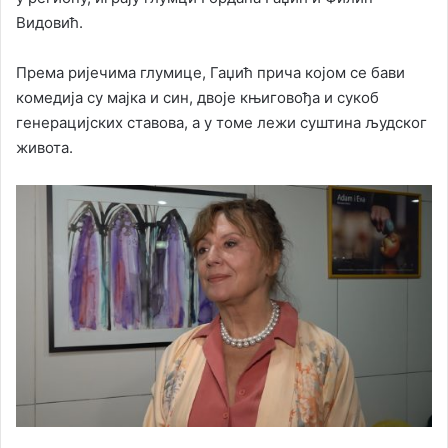
Видовић.
Према ријечима глумице, Гаџић прича којом се бави
комедија су мајка и син, двоје књиговођа и сукоб
генерацијских ставова, а у томе лежи суштина људског
живота.