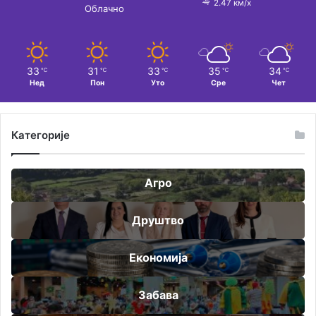
2.47 км/х
Облачно
33
31
33
35
34
℃
℃
℃
℃
℃
Нед
Пон
Уто
Сре
Чет
Категорије
Агро
Друштво
Економија
Забава