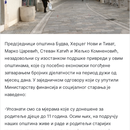
Предсједници општина Будва, Херцег Нови и Тиват,
Марко Царевић, Стеван Катић и Жељко Комненовић,
незадовољни су изостанком подршке привреди у овим
општинама, које су посебно економски погођене
затварањем бројних дјелатности на период дужи од
мјесец дана. У заједничком одговору који су упутили
Министарству финансија и социјалног старања је
наведено:
-Упознати смо са мјерама које су донешене за
родитеље дјеце до 11 година. Осим њих, на подручју
наших општина живе и раде и родитељи старијих