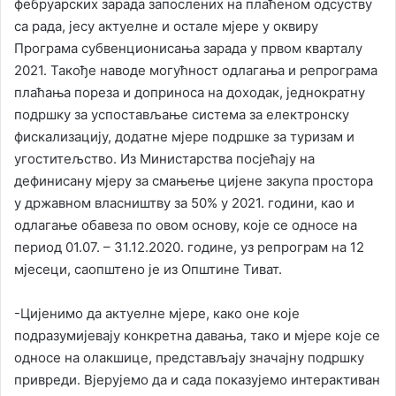
фебруарских зарада запослених на плаћеном одсуству
са рада, јесу актуелне и остале мјере у оквиру
Програма субвенционисања зарада у првом кварталу
2021. Такође наводе могућност одлагања и репрограма
плаћања пореза и доприноса на доходак, једнократну
подршку за успостављање система за електронску
фискализацију, додатне мјере подршке за туризам и
угоститељство. Из Министарства посјећају на
дефинисану мјеру за смањење цијене закупа простора
у државном власништву за 50% у 2021. години, као и
одлагање обавеза по овом основу, које се односе на
период 01.07. – 31.12.2020. године, уз репрограм на 12
мјесеци, саопштено је из Општине Тиват.
-Цијенимо да актуелне мјере, како оне које
подразумијевају конкретна давања, тако и мјере које се
односе на олакшице, представљају значајну подршку
привреди. Вјерујемо да и сада показујемо интерактиван