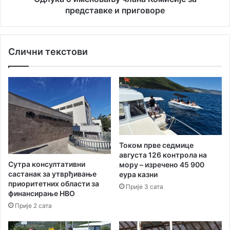
представке и приговоре
Слични текстови
Током прве седмице
августа 126 контрола на
Сутра консултативни
мору – изречено 45 900
састанак за утврђивање
еура казни
приоритетних области за
Прије 3 сата
финансирање НВО
Прије 2 сата