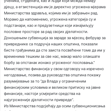
ученика, студената, као и људи који можда немају
дјецу, а егзистенција им је директно угрожена мјерама
Министарства здравља, којима им је забрањен рад.
Морамо да напоменемо, угрожена категорија су и
подстанари, као и предузетници који изнајмљују
пословне просторе за рад својих дјелатности.
Доношењем субвенција за зараде за мјесец фебруар за
привреднике са подручја наших општина, показали
бисте грађанима да сте заиста посвећени томе да им у
временима тешким за све нас, макар мало олакшате
борбу за опстанак ионако угроженог пословања.”
Министарство финансија у свом одговору на изречено
негодовање, позива да руководства општина покажу
разумијевање за то “да Влада у ограниченим
финансијским условима и великом притиску на јавне
финансије, настоји усмјерити средства на
најугроженије дјелатности привреде”.
Из Министарства подсјећају да осим субвенционисања