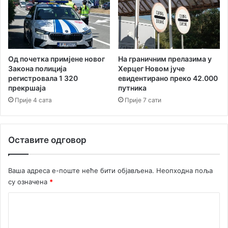
Од почетка примјене новог
На граничним прелазима у
Закона полиција
Херцег Новом јуче
регистровала 1 320
евидентирано преко 42.000
прекршаја
путника
Прије 4 сата
Прије 7 сати
Оставите одговор
Ваша адреса е-поште неће бити објављена.
Неопходна поља
су означена
*
К
о