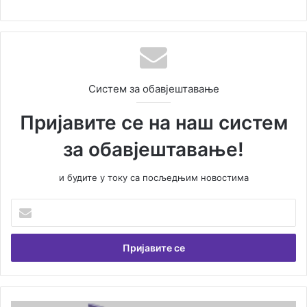
Систем за обавјештавање
Пријавите се на наш систем
за обавјештавање!
и будите у току са посљедњим новостима
Унесите
Вашу
емаил
адресу