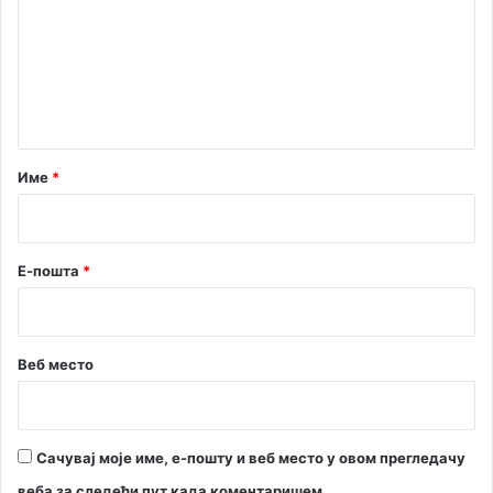
м
е
н
т
а
р
Име
*
*
Е-пошта
*
Веб место
Сачувај моје име, е-пошту и веб место у овом прегледачу
веба за следећи пут када коментаришем.