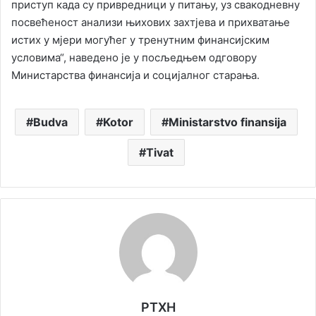
приступ када су привредници у питању, уз свакодневну
посвећеност анализи њихових захтјева и прихватање
истих у мјери могућег у тренутним финансијским
условима“, наведено је у посљедњем одговору
Министарства финансија и социјалног старања.
Budva
Kotor
Ministarstvo finansija
Tivat
РТХН