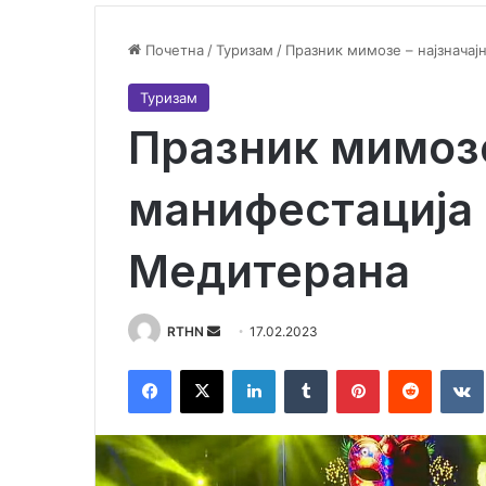
Почетна
/
Туризам
/
Празник мимозе – најзначај
Туризам
Празник мимозе
манифестација 
Медитерана
Send
RTHN
17.02.2023
an
Facebook
X
LinkedIn
Tumblr
Pinterest
Reddit
email