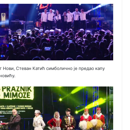
 Нови, Стеван Катић симболично је предао капу
новићу.