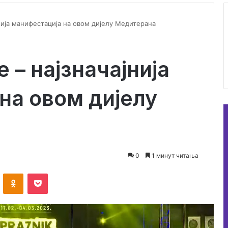
нија манифестација на овом дијелу Медитерана
 – најзначајнија
на овом дијелу
0
1 минут читања
VKontakte
Odnoklassniki
Pocket