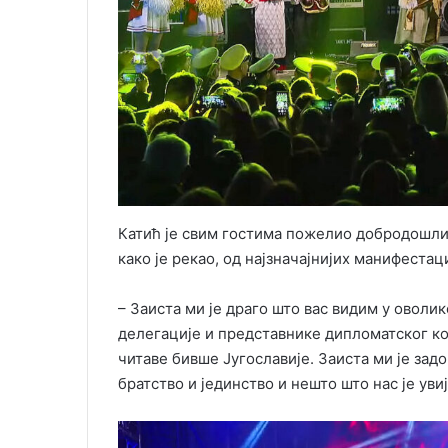
Катић је свим гостима пожелио добродошлиц
како је рекао, од најзначајнијих манифеста
– Заиста ми је драго што вас видим у оволи
делегације и представнике дипломатског ко
читаве бивше Југославије. Заиста ми је зад
братство и јединство и нешто што нас је увиј