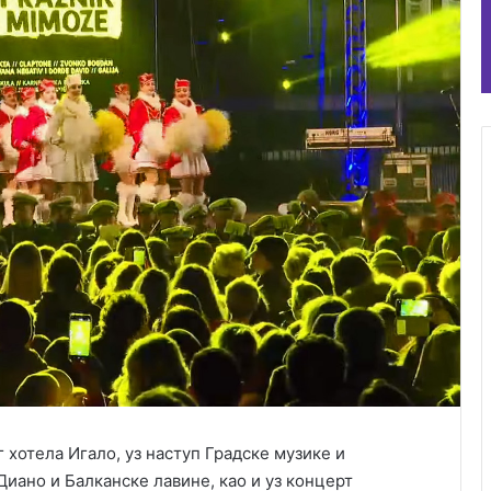
хотела Игало, уз наступ Градске музике и
иано и Балканске лавине, као и уз концерт