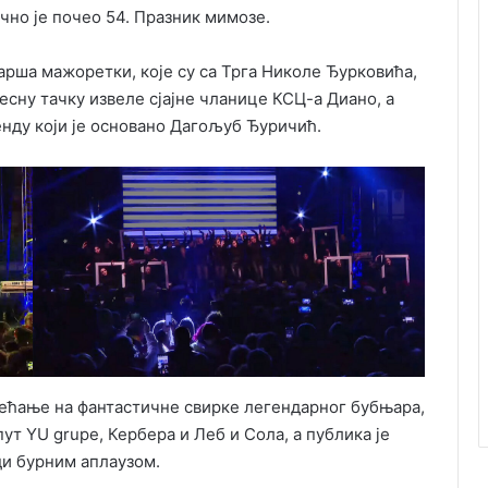
чно је почео 54. Празник мимозе.
арша мажоретки, које су са Трга Николе Ђурковића,
сну тачку извеле сјајне чланице КСЦ-а Диано, а
енду који је основано Дагољуб Ђуричић.
ећање на фантастичне свирке легендарног бубњара,
ут YU grupe, Кербера и Леб и Сола, а публика је
ди бурним аплаузом.