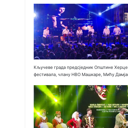
Кључеве града предсједник Општине Херцег
фестивала, члану НВО Машкаре, Мићу Дамја