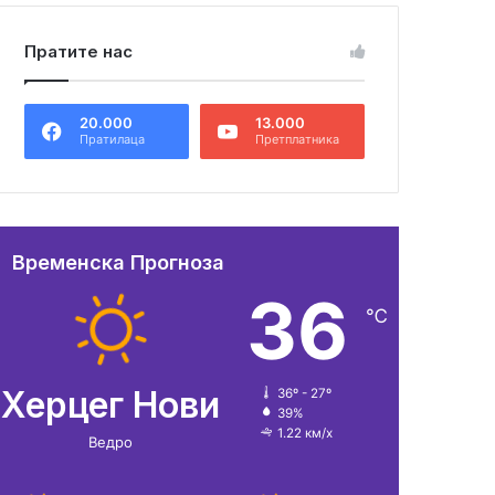
Пратите нас
20.000
13.000
Пратилаца
Претплатника
Временска Прогноза
36
℃
Херцег Нови
36º - 27º
39%
1.22 км/х
Ведро