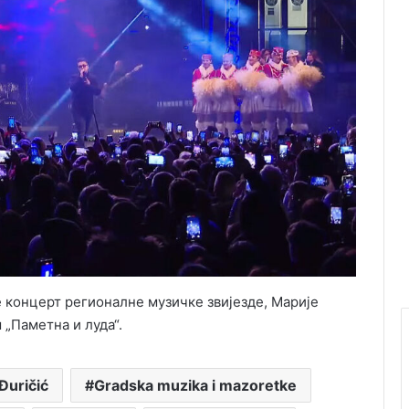
 концерт регионалне музичке звијезде, Марије
 „Паметна и луда“.
Đuričić
Gradska muzika i mazoretke