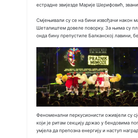
естрадне звијезде Марије Шерифовић, звани
Смјењивали су се на бини извођачи након м
Шеталиштем довеле поворку. За њима су пле
онда бину препустиле Балканској лавини, б
Феноменални перкусионисти оживјели су сј
који је ритам секцију држао у бендовима поп
умјела да препозна енергију и наступ награ