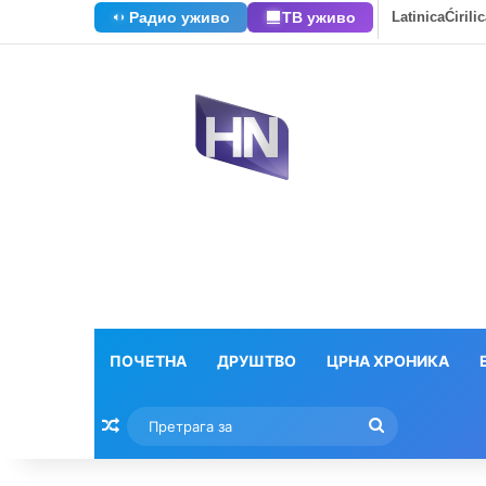
Радио уживо
ТВ уживо
Latinica
Ćirili
ПОЧЕТНА
ДРУШТВО
ЦРНА ХРОНИКА
Насумични текстови
Претрага
за