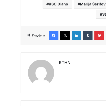
KSC Diano
Marija Šerifov
S
Facebook
X
LinkedIn
Tumblr
P
Подијели
RTHN