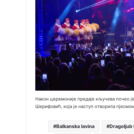
Након церемоније предаје кључева почео је
Шерифовић, која је наступ oтворила пјесмом
Balkanska lavina
Dragoljub 