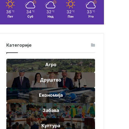
36
34
32
32
33
℃
℃
℃
℃
℃
Пет
Суб
Нед
Пон
Уто
Категорије
Агро
Друштво
Економија
Забава
Култура