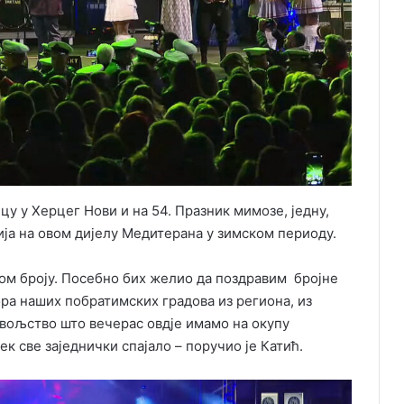
у у Херцег Нови и на 54. Празник мимозе, једну,
ција на овом дијелу Медитерана у зимском периоду.
ком броју. Посебно бих желио да поздравим бројне
ра наших побратимских градова из региона, из
овољство што вечерас овдје имамо на окупу
ек све заједнички спајало – поручио је Катић.