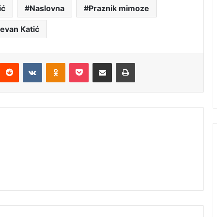
ić
Naslovna
Praznik mimoze
tevan Katić
interest
Reddit
VKontakte
Odnoklassniki
Pocket
Подијели путем емаила
Штампај