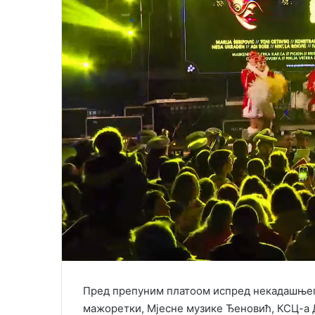
Пред препуним платоом испред некадашњег 
мажоретки, Мјесне музике Ђеновић, КСЦ-а Д