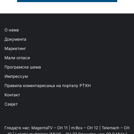
О нама
Документа
Маркетинг
Мали огласи
Програмска шема
Импрессум
Правила коментарисања на порталу РТХН
Контакт
Савјет
Гледајте нас: MagentaTV – CH 11 | m:Box – CH 12 | Telemach – CH
19 | Lokalni multipleks (MUX) - CH 37 Слушајте нас: 90,0 MHz |