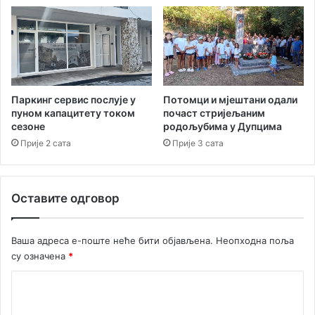
Паркинг сервис послује у
Потомци и мјештани одали
пуном капацитету током
почаст стријељаним
сезоне
родољубима у Дупцима
Прије 2 сата
Прије 3 сата
Оставите одговор
Ваша адреса е-поште неће бити објављена.
Неопходна поља
су означена
*
К
о