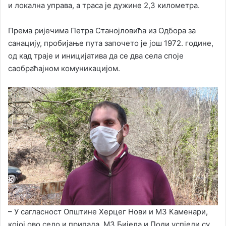
и локална управа, а траса је дужине 2,3 километра.
Према ријечима Петра Станојловића из Одбора за
санацију, пробијање пута започето је још 1972. године,
од кад траје и иницијатива да се два села споје
саобраћајном комуникацијом.
– У сагласност Општине Херцег Нови и МЗ Каменари,
којој ово село и припада, МЗ Бијела и Поди успјели су