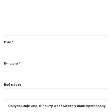
м
е
н
т
а
р
Име
*
*
Е-пошта
*
Веб место
Сачувај моје име, е-пошту и веб место у овом прегледачу