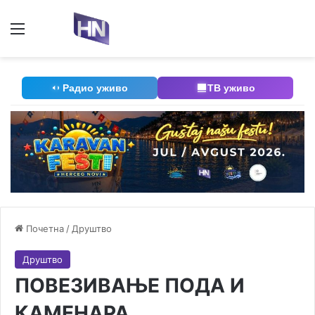
Мени
П
Радио уживо
ТВ уживо
Почетна
/
Друштво
Друштво
ПОВЕЗИВАЊЕ ПОДА И
КАМЕНАРА