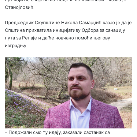
Станојловић.
Предјседник Скупштине Никола Самарџић казао је да је
Општина прихватила иницијативу Одбора за санацију
пута за Репаје и да ће новчано помоћи његову
изградњу
– Подржали смо ту идеју, заказали састанак са