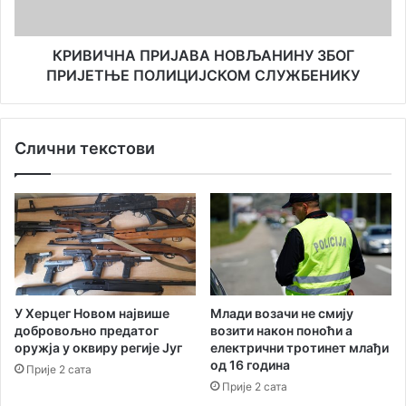
КРИВИЧНА ПРИЈАВА НОВЉАНИНУ ЗБОГ
ПРИЈЕТЊЕ ПОЛИЦИЈСКОМ СЛУЖБЕНИКУ
Слични текстови
У Херцег Новом највише
Млади возачи не смију
добровољно предатог
возити након поноћи а
оружја у оквиру регије Југ
електрични тротинет млађи
од 16 година
Прије 2 сата
Прије 2 сата