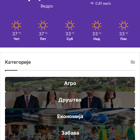
0.81 км/х
Ведро
37
37
33
33
33
℃
℃
℃
℃
℃
Чет
Пет
Суб
Нед
Пон
Категорије
Агро
Друштво
Економија
Забава