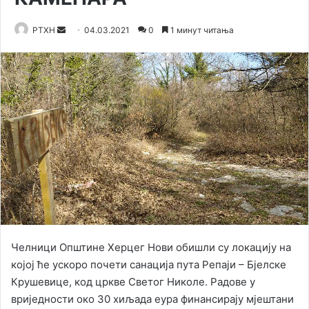
Send
РТХН
04.03.2021
0
1 минут читања
an
email
Челници Општине Херцег Нови обишли су локацију на
којој ће ускоро почети санација пута Репаји – Бјелске
Крушевице, код цркве Светог Николе. Радове у
вриједности око 30 хиљада еура финансирају мјештани