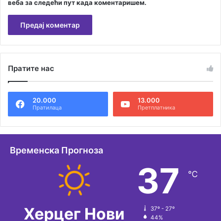
веба за следећи пут када коментаришем.
А
л
Пратите нас
т
е
20.000
13.000
р
Пратилаца
Претплатника
н
а
т
Временска Прогноза
и
37
℃
в
е
:
Херцег Нови
37º - 27º
44%