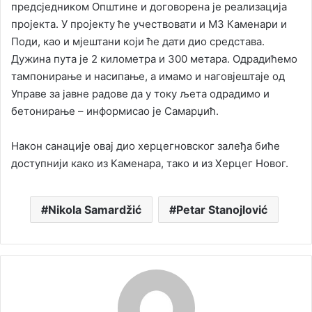
предсједником Oпштине и договорена је реализација
пројекта. У пројекту ће учествовати и МЗ Каменари и
Поди, као и мјештани који ће дати дио средстава.
Дужина пута је 2 километра и 300 метара. Одрадићемо
тампонирање и насипање, а имамо и наговјештаје од
Управе за јавне радове да у току љета одрадимо и
бетонирање – информисао је Самарџић.
Након санације овај дио херцегновског залеђа биће
доступнији како из Каменара, тако и из Херцег Новог.
Nikola Samardžić
Petar Stanojlović