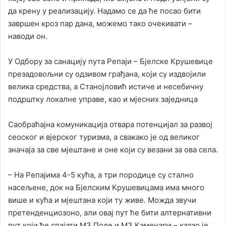
да крену у реализацију. Надамо се да ће посао бити
завршен кроз пар дана, можемо тако очекивати –
наводи он.
У Одбору за санацију пута Репаји – Бјелске Крушевице
презадовољни су одзивом грађана, који су издвојили
велика средства, а Станојловић истиче и несебичну
подрштку локалне управе, као и мјесних заједница
Саобраћајна комуникација отвара потенцијал за развој
сеоског и вјерског туризма, а свакако је од великог
значаја за све мјештане и оне који су везани за ова села.
– На Репајима 4-5 кућа, а три породице су стално
насељене, док на Бјелским Крушевицама има много
више и кућа и мјештана који ту живе. Можда звучи
претенденциозоно, али овај пут ће бити алтернативни
пут који ће спајати МЗ Поде и МЗ Каменари – казао је