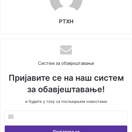
РТХН
Систем за обавјештавање
Пријавите се на наш систем
за обавјештавање!
и будите у току са посљедњим новостима
Унесите
Вашу
емаил
адресу