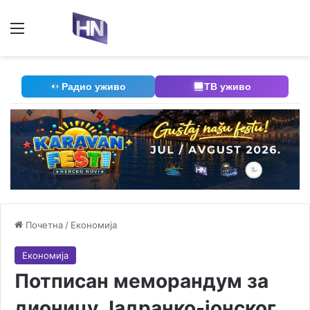
Мени
П
Радио уживо
ТВ уживо
Почетна
/
Економија
Економија
Потписан меморандум за
дионицу Јадранко-јонског