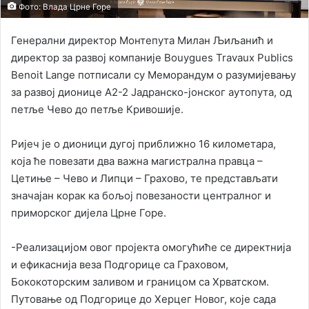
Фото: Влада Црне Горе
Генерални директор Монтепута Милан Љиљанић и
директор за развој компаније Bouygues Travaux Publics
Benoit Lange потписали су Меморандум о разумијевању
за развој дионице А2-2 Јадранско-јонског аутопута, од
петље Чево до петље Кривошије.
Ријеч је о дионици дугој приближно 16 километара,
која ће повезати два важна магистрална правца –
Цетиње – Чево и Липци – Грахово, те представљати
значајан корак ка бољој повезаности централног и
приморског дијела Црне Горе.
-Реализацијом овог пројекта омогућиће се директнија
и ефикаснија веза Подгорице са Граховом,
Бококоторским заливом и границом са Хрватском.
Путовање од Подгорице до Херцег Новог, које сада