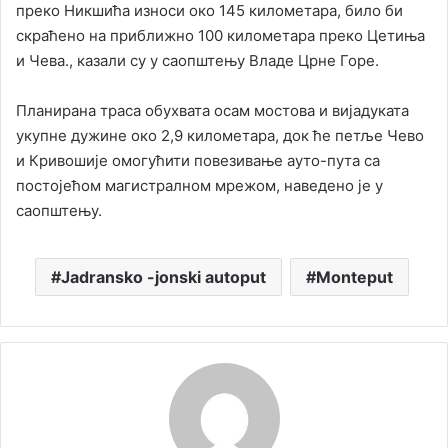
преко Никшића износи око 145 километара, било би
скраћено на приближно 100 километара преко Цетиња
и Чева., казали су у саопштењу Владе Црне Горе.
Планирана траса обухвата осам мостова и вијадуката
укупне дужине око 2,9 километара, док ће петље Чево
и Кривошије омогућити повезивање ауто-пута са
постојећом магистралном мрежом, наведено је у
саопштењу.
Jadransko -jonski autoput
Monteput