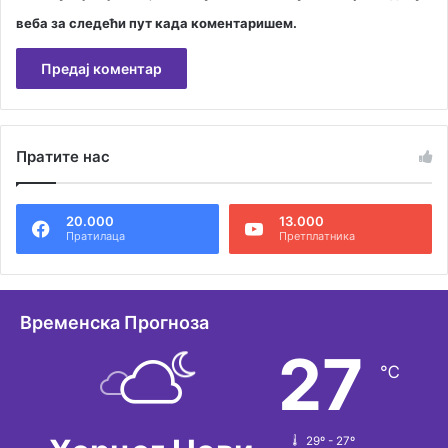
веба за следећи пут када коментаришем.
А
л
Пратите нас
т
е
20.000
13.000
р
Пратилаца
Претплатника
н
а
т
Временска Прогноза
и
27
℃
в
е
:
29º - 27º