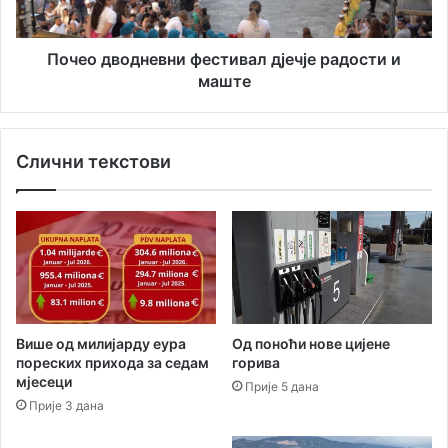
и
о
р
д
с
н
Почео дводневни фестивал дјечје радости и
к
е
маште
и
в
ф
н
е
и
Слични текстови
с
ф
т
е
и
с
в
т
а
и
л
в
у
а
Х
л
е
д
Од поноћи нове цијене
Више од милијарду еура
р
ј
горива
пореских прихода за седам
ц
е
мјесеци
Прије 5 дана
е
ч
Прије 3 дана
г
ј
Н
е