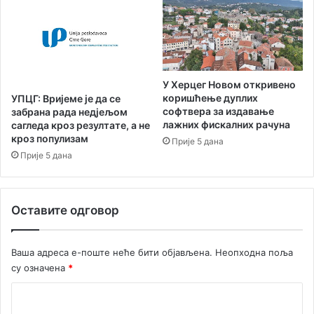
о
р
в
а
о
д
м
о
о
с
к
т
У Херцег Новом откривено
у
и
коришћење дуплих
УПЦГ: Вријеме је да се
п
и
софтвера за издавање
забрана рада недјељом
љ
м
лажних фискалних рачуна
сагледа кроз резултате, а не
а
а
кроз популизам
Прије 5 дана
м
ш
Прије 5 дана
л
т
а
е
д
Оставите одговор
е
т
а
Ваша адреса е-поште неће бити објављена.
Неопходна поља
л
су означена
*
е
н
К
т
е