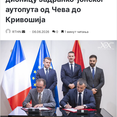
аутопута од Чева до
Кривошија
RTHN
S
06.06.2026
0
1 минут читања
e
n
d
a
n
e
m
a
i
l