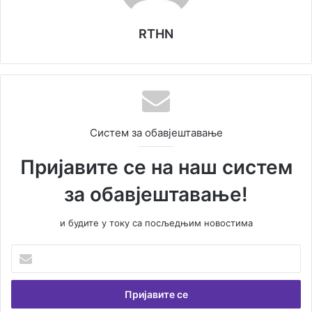
RTHN
Систем за обавјештавање
Пријавите се на наш систем
за обавјештавање!
и будите у току са посљедњим новостима
У
н
е
с
и