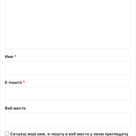
о
и
м
з
е
Е
в
н
р
т
о
п
а
е
р
Име
*
*
Е-пошта
*
Веб место
Сачувај моје име, е-пошту и веб место у овом прегледачу