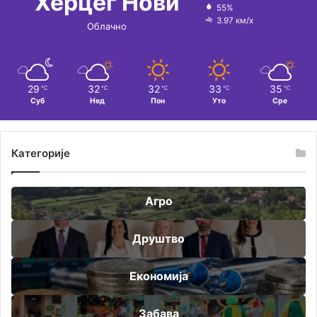
Херцег Нови
55%
3.97 км/х
Облачно
29
32
32
33
35
℃
℃
℃
℃
℃
Суб
Нед
Пон
Уто
Сре
Категорије
Агро
Друштво
Економија
Забава