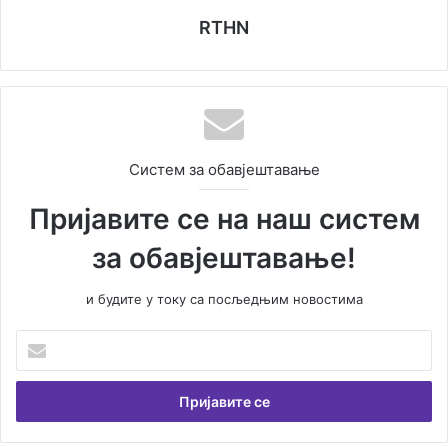
RTHN
Систем за обавјештавање
Пријавите се на наш систем
за обавјештавање!
и будите у току са посљедњим новостима
У
н
е
с
и
т