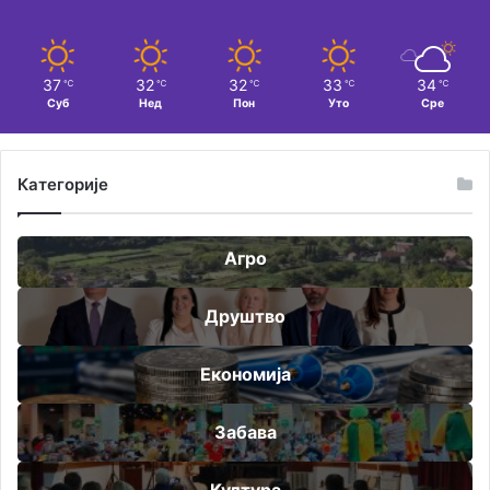
37
32
32
33
34
℃
℃
℃
℃
℃
Суб
Нед
Пон
Уто
Сре
Категорије
Агро
Друштво
Економија
Забава