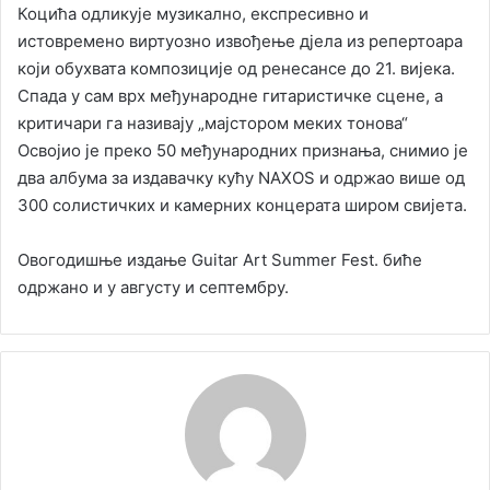
Коцића одликује музикално, експресивно и
истовремено виртуозно извођење дјела из репертоара
који обухвата композиције од ренесансе до 21. вијека.
Спада у сам врх међународне гитаристичке сцене, а
критичари га називају „мајстором меких тонова“
Освојио је преко 50 међународних признања, снимио је
два албума за издавачку кућу NAXOS и одржао више од
300 солистичких и камерних концерата широм свијета.
Oвогодишње издање Guitar Art Summer Fest. биће
одржанo и у августу и септембру.