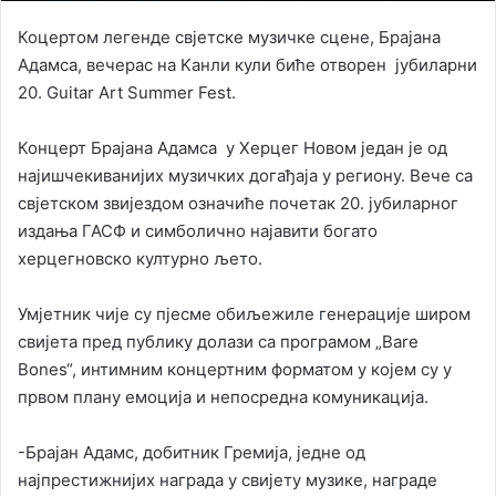
Коцертом легенде свјетске музичке сцене, Брајана
Адамса, вечерас на Kанли кули биће отворен јубиларни
20. Guitar Art Summer Fest.
Концерт Брајана Адамса у Херцег Новом један је од
најишчекиванијих музичких догађаја у региону. Вече са
свјетском звијездом означиће почетак 20. јубиларног
издања ГАСФ и симболично најавити богато
херцегновско културно љето.
Умјетник чије су пјесме обиљежиле генерације широм
свијета пред публику долази са програмом „Bare
Bones“, интимним концертним форматом у којем су у
првом плану емоција и непосредна комуникација.
-Брајан Адамс, добитник Гремија, једне од
најпрестижнијих награда у свијету музике, награде