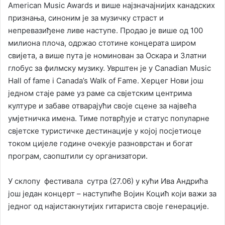
American Music Awards и више најзначајнијих канадских
признања, синоним је за музичку страст и
непревазиђене ливе наступе. Продао је више од 100
милиона плоча, одржао стотине концерата широм
свијета, а више пута је номинован за Оскара и Златни
глобус за филмску музику. Уврштен је у Canadian Music
Hall of fame i Canada’s Walk of Fame. Херцег Нови још
једном стаје раме уз раме са свјетским центрима
културе и забаве отварајући своје сцене за највећа
умјетничка имена. Тиме потврђује и статус популарне
свјетске туристичке дестинације у којој посјетиоце
током цијеле године очекује разноврстан и богат
програм, саопштили су организатори.
У склопу фестивала сутра (27.06) у кући Ива Андрића
још један концерт – наступиће Војин Коцић који важи за
једног од најистакнутијих гитариста своје генерације.