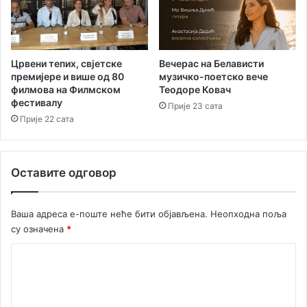
и
к
у
Црвени тепих, свјетске
Вечерас на Белависти
премијере и више од 80
музичко-поетско вече
филмова на Филмском
Теодоре Ковач
фестивалу
Прије 23 сата
Прије 22 сата
Оставите одговор
Ваша адреса е-поште неће бити објављена.
Неопходна поља
су означена
*
К
о
м