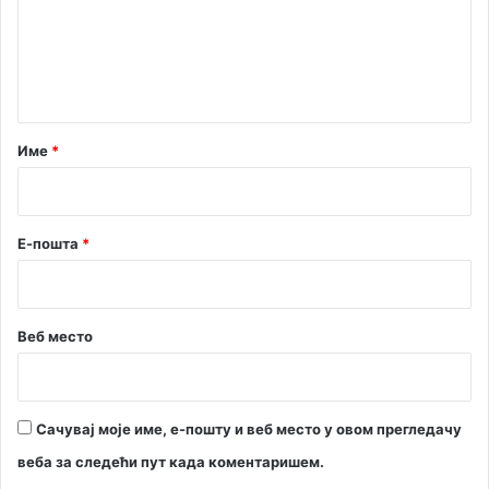
е
н
т
а
р
Име
*
*
Е-пошта
*
Веб место
Сачувај моје име, е-пошту и веб место у овом прегледачу
веба за следећи пут када коментаришем.