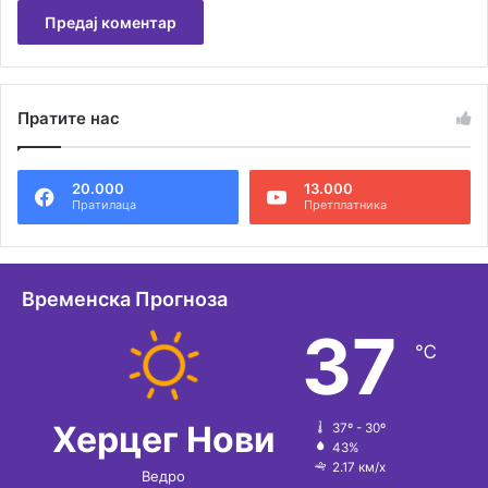
А
л
Пратите нас
т
е
20.000
13.000
р
Пратилаца
Претплатника
н
а
т
Временска Прогноза
и
37
℃
в
е
:
Херцег Нови
37º - 30º
43%
2.17 км/х
Ведро