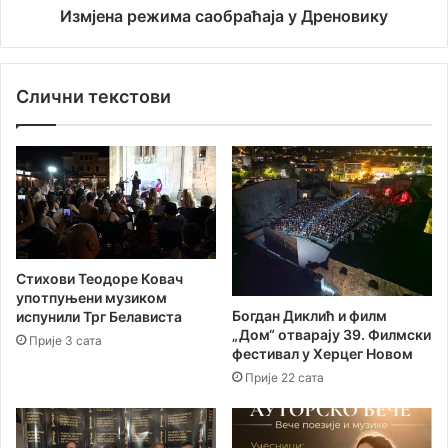
ћ
ж
Измјена режима саобраћаја у Дреновику
н
и
и
м
ч
а
Слични текстови
у
с
в
а
а
о
р
б
р
а
ћ
а
ј
Стихови Теодоре Ковач
а
употпуњени музиком
у
Богдан Диклић и филм
испунили Трг Белависта
Д
„Дом“ отварају 39. Филмски
Прије 3 сата
р
фестивал у Херцег Новом
е
Прије 22 сата
н
о
в