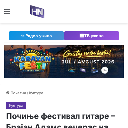
Мени
П
Радио уживо
ТВ уживо
Почетна
/
Култура
Култура
Почиње фестивал гитаре –
Брајан Адамс вечерас на