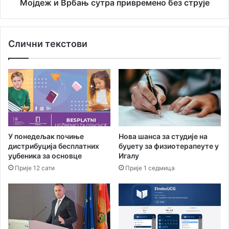
б
Мојдеж и Врбањ сутра привремено без струје
е
а
б
њ
е
с
Слични текстови
з
у
к
т
в
р
о
а
р
п
у
р
м
и
а
в
,
р
У понедељак почиње
Нова шанса за студије на
о
е
дистрибуција бесплатних
буџету за физиотерапеуте у
д
м
уџбеника за основце
Игалу
б
е
Прије 12 сати
Прије 1 седмица
о
н
р
о
н
б
и
е
ц
з
и
с