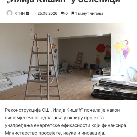
RTHN
S
25.06.2026
0
1 минут читања
e
n
d
a
n
e
m
a
i
l
Реконструкција ОШ „Илија Кишић“ почела је након
вишемјесечног одлагања у оквиру пројекта
унапређења енергетске ефикасности који финансира
Министарство просвјете, науке и иновација.