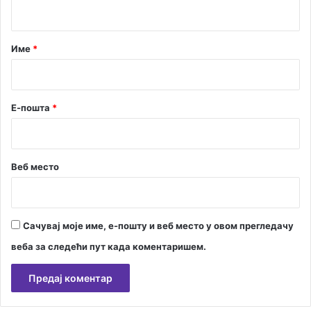
т
и
з
а
а
р
с
Име
*
ј
*
е
д
а
Е-пошта
*
њ
е
Веб место
Сачувај моје име, е-пошту и веб место у овом прегледачу
веба за следећи пут када коментаришем.
А