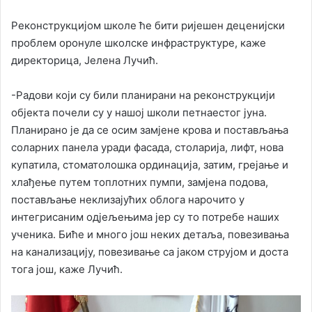
Реконструкцијом школе ће бити ријешен деценијски
проблем оронуле школске инфраструктуре, каже
директорица, Јелена Лучић.
-Радови који су били планирани на реконструкцији
објекта почели су у нашој школи петнаестог јуна.
Планирано је да се осим замјене крова и постављања
соларних панела уради фасада, столарија, лифт, нова
купатила, стоматолошка ординација, затим, грејање и
хлађење путем топлотних пумпи, замјена подова,
постављање неклизајућих облога нарочито у
интегрисаним одјељењима јер су то потребе наших
ученика. Биће и много још неких детаља, повезивања
на канализацију, повезивање са јаком струјом и доста
тога још, каже Лучић.