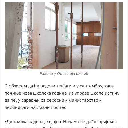
Радови у ОШ Илија Кишић
С обзиром да ће радови трајати и у септембру, када
почиње нова школска година, из управе школе истичу
да ће, у сарадњи са ресорним министарством
дефинисати наставни процес.
-Динамика радова је сјајна. Надамо се да ће вријеме