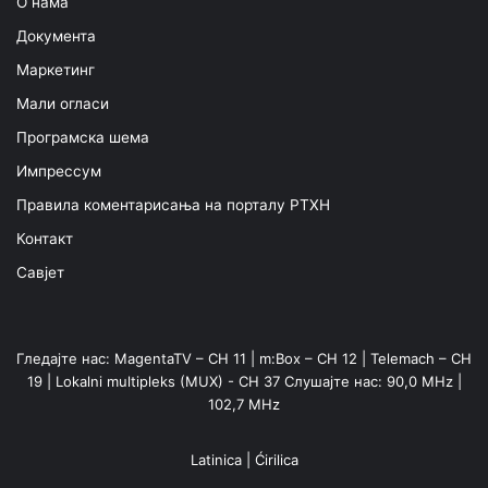
О нама
Документа
Маркетинг
Мали огласи
Програмска шема
Импрессум
Правила коментарисања на порталу РТХН
Контакт
Савјет
Гледајте нас: MagentaTV – CH 11 | m:Box – CH 12 | Telemach – CH
19 | Lokalni multipleks (MUX) - CH 37 Слушајте нас: 90,0 MHz |
102,7 MHz
Latinica
|
Ćirilica