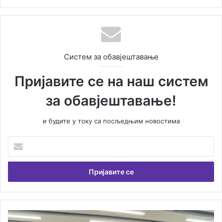
Систем за обавјештавање
Пријавите се на наш систем
за обавјештавање!
и будите у току са посљедњим новостима
У
н
е
с
и
т
е
В
С