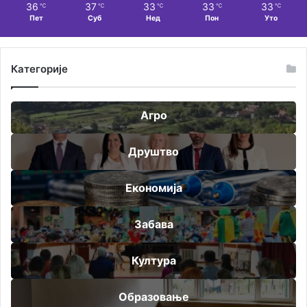
36
37
33
33
33
℃
℃
℃
℃
℃
Пет
Суб
Нед
Пон
Уто
Категорије
Агро
Друштво
Економија
Забава
Култура
Образовање