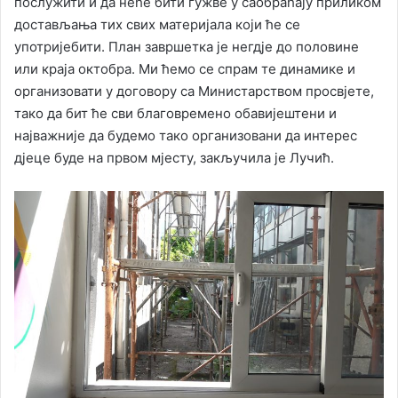
послужити и да неће бити гужве у саобраћају приликом
достављања тих свих материјала који ће се
употријебити. План завршетка је негдје до половине
или краја октобра. Ми ћемо се спрам те динамике и
организовати у договору са Министарством просвјете,
тако да бит ће сви благовремено обавијештени и
најважније да будемо тако организовани да интерес
дјеце буде на првом мјесту, закључила је Лучић.