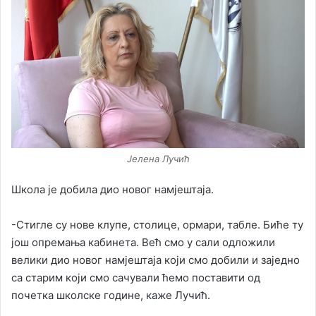
Јелена Лучић
Школа је добила дио новог намјештаја.
-Стигле су нове клупе, столице, ормари, табле. Биће ту
још опремања кабинета. Већ смо у сали одложили
велики дио новог намјештаја који смо добили и заједно
са старим који смо сачували ћемо поставити од
почетка школске године, каже Лучић.