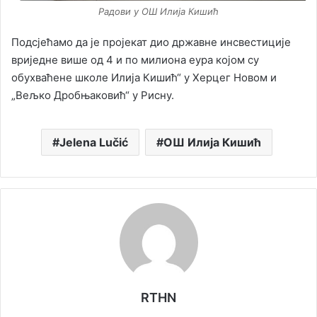
Радови у ОШ Илија Кишић
Подсјећамо да је пројекат дио државне инсвестиције
вриједне више од 4 и по милиона еура којом су
обухваћене школе Илија Кишић“ у Херцег Новом и
„Вељко Дробњаковић“ у Рисну.
Jelena Lučić
ОШ Илија Кишић
RTHN