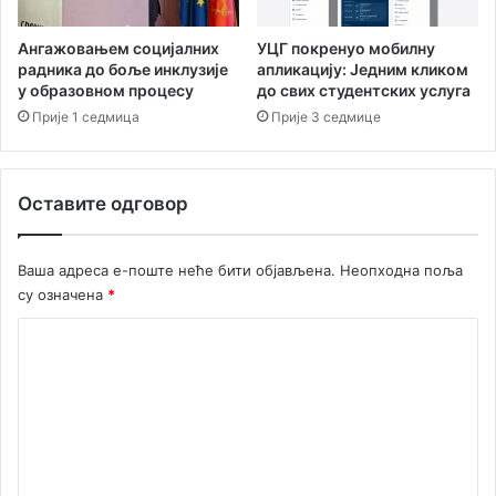
Д
т
е
р
Ангажовањем социјалних
УЦГ покренуо мобилну
м
у
радника до боље инклузије
апликацију: Jедним кликом
о
ј
у образовном процесу
до свих студентских услуга
к
е
Прије 1 седмица
Прије 3 седмице
р
а
т
а
Оставите одговор
и
Н
Ваша адреса е-поште неће бити објављена.
Неопходна поља
С
Д
су означена
*
н
К
а
п
о
у
м
с
т
е
и
н
л