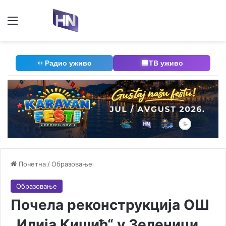
Мени
П
Радио уживо
ТВ уживо
Почетна
/
Образовање
Образовање
Почела реконструкција ОШ
„Илија Кишић“ у Зеленици