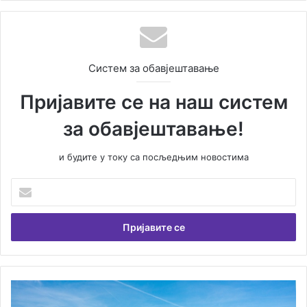
Систем за обавјештавање
Пријавите се на наш систем
за обавјештавање!
и будите у току са посљедњим новостима
У
н
е
с
и
т
е
В
Н
а
а