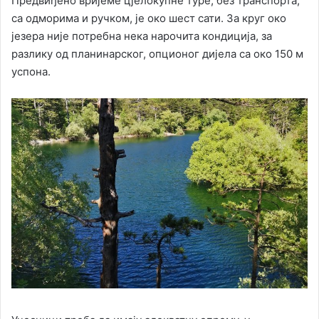
Предвиђено вријеме цјелокупне туре, без транспорта,
са одморима и ручком, је око шест сати. За круг око
језера није потребна нека нарочита кондиција, за
разлику од планинарског, опционог дијела са око 150 м
успона.