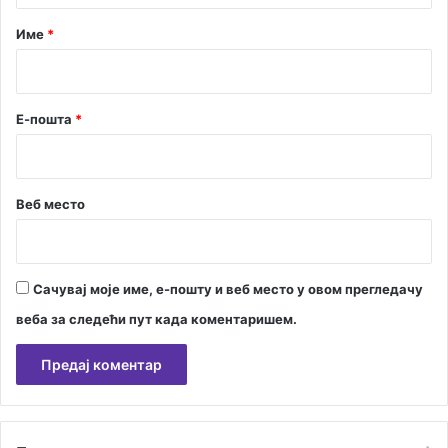
р
Име
*
*
Е-пошта
*
Веб место
Сачувај моје име, е-пошту и веб место у овом прегледачу
веба за следећи пут када коментаришем.
А
л