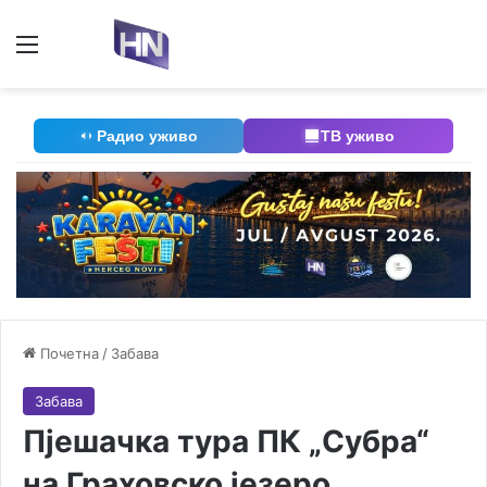
Мени
П
Радио уживо
ТВ уживо
Почетна
/
Забава
Забава
Пјешачка тура ПК „Субра“
на Граховско језеро