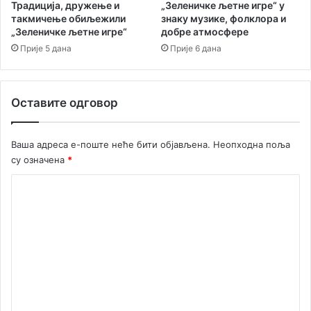
ђ
Традиција, дружење и
„Зеленичке љетне игре“ у
а
такмичење обиљежили
знаку музике, фолклора и
в
„Зеленичке љетне игре“
добре атмосфере
и
Прије 5 дана
Прије 6 дана
Ф
о
р
Оставите одговор
т
е
М
Ваша адреса е-поште неће бити објављена.
Неопходна поља
а
су означена
*
р
е
К
о
м
е
н
т
а