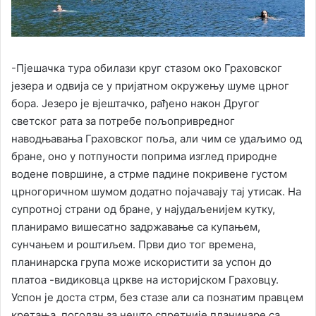
-Пјешачка тура обилази круг стазом око Граховског
језера и одвија се у пријатном окружењу шуме црног
бора. Језеро је вјештачко, рађено након Другог
светског рата за потребе пољопривредног
наводњавања Граховског поља, али чим се удаљимо од
бране, оно у потпуности поприма изглед природне
водене површине, а стрме падине покривене густом
црногоричном шумом додатно појачавају тај утисак. На
супротној страни од бране, у најудаљенијем кутку,
планирамо вишесатно задржавање са купањем,
сунчањем и роштиљем. Први дио тог времена,
планинарска група може искористити за успон до
платоа -видиковца цркве на историјском Граховцу.
Успон је доста стрм, без стазе али са познатим правцем
кретања, погодан за нешто спретније планинаре са