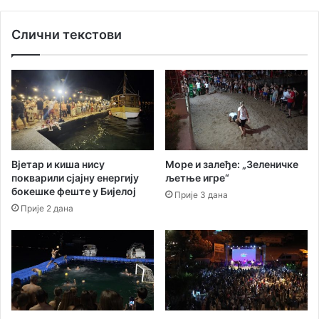
с
у
т
з
Слични текстови
у
М
д
а
е
д
н
о
а
н
т
и
а
н
е
х
Вјетар и киша нису
Море и залеђе: „Зеленичке
и
покварили сјајну енергију
љетње игре“
т
бокешке феште у Бијелој
Прије 3 дана
о
Прије 2 дана
в
е
н
а
т
в
р