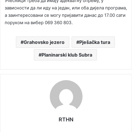
Учесници треба да имају адекватну опрему, у
зависности да ли иду на један, или оба дијела програма,
а заинтересовани се могу пријавити данас до 17.00 сати
поруком на вибер 069 360 803.
Grahovsko jezero
Pješačka tura
Planinarski klub Subra
RTHN