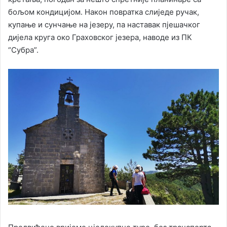
бољом кондицијом. Након повратка слиједе ручак,
купање и сунчање на језеру, па наставак пјешачког
дијела круга око Граховског језера, наводе из ПК
“Субра”.