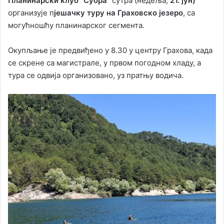
Планинарски клуб “Субра”
сутра (недеља,
21. јун)
организује п
јешачку туру на Граховско језеро
, са
могућношћу планинарског сегмента.
Окупљање је предвиђено у 8.30 у центру Грахова, када
се скрене са магистрале, у првом погодном хладу, а
тура се одвија организовано, уз пратњу водича.