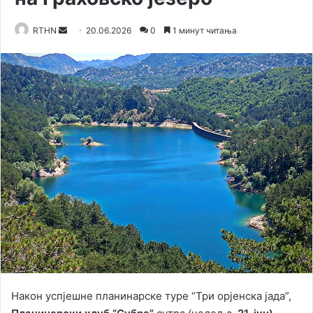
RTHN
S
20.06.2026
0
1 минут читања
e
n
d
a
n
e
m
a
i
l
Након успјешне планинарске туре “Три орјенска јада”,