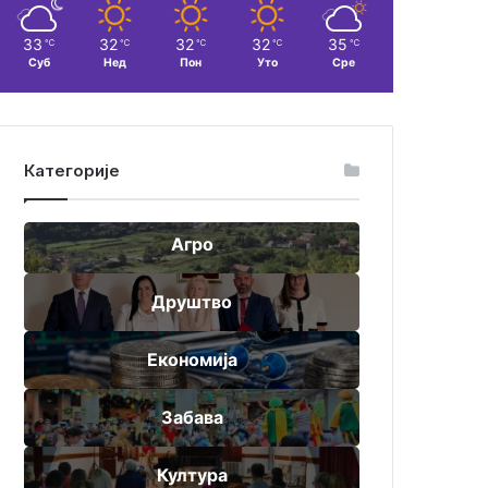
33
32
32
32
35
℃
℃
℃
℃
℃
Суб
Нед
Пон
Уто
Сре
Категорије
Агро
Друштво
Економија
Забава
Култура