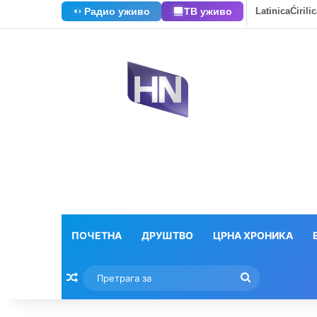
Радио уживо
ТВ уживо
Latinica
Ćirili
ПОЧЕТНА
ДРУШТВО
ЦРНА ХРОНИКА
Насумични текстови
Претрага
за