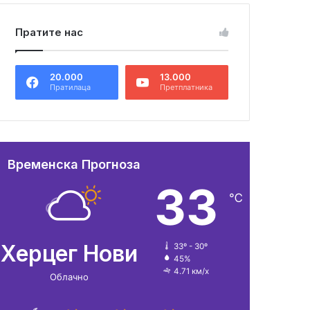
Пратите нас
20.000
13.000
Пратилаца
Претплатника
Временска Прогноза
33
℃
Херцег Нови
33º - 30º
45%
4.71 км/х
Облачно