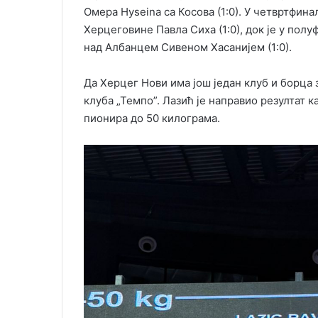
Омера Hyseina са Косова (1:0). У четвртфин
Херцеговине Павла Сиха (1:0), док је у пол
над Албанцем Сивеном Хасанијем (1:0).
Да Херцег Нови има још један клуб и борца 
клуба „Темпо”. Лазић је направио резултат 
пионира до 50 килограма.