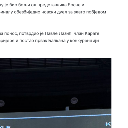
алу је био бољи од представника Босне и
уфиналу обезбиједио новски дуел за злато побједом
за понос, потврдио је Павле Лазић, члан Карате
каријере и постао првак Балкана у конкуренцији