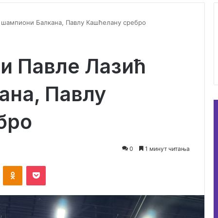
 шампиони Балкана, Павлу Кашћелану сребро
и Павле Лазић
ана, Павлу
бро
0
1 минут читања
ontakte
Odnoklassniki
Pocket