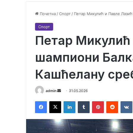
Почетна
/
Спорт
/
Петар Микулић и Павле Лазић
Спорт
Петар Микулић 
шампиони Балк
Кашћелану сре
admin
S
31.05.2026
e
Facebook
X
LinkedIn
Tumblr
Pinterest
Reddit
VK
n
d
a
n