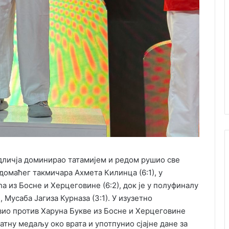
г одличја доминирао татамијем и редом рушио све
 домаћег такмичара Ахмета Килинца (6:1), у
а из Босне и Херцеговине (6:2), док је у полуфиналу
Мусаба Јагиза Курназа (3:1). У изузетно
вио против Харуна Букве из Босне и Херцеговине
атну медаљу око врата и употпунио сјајне дане за