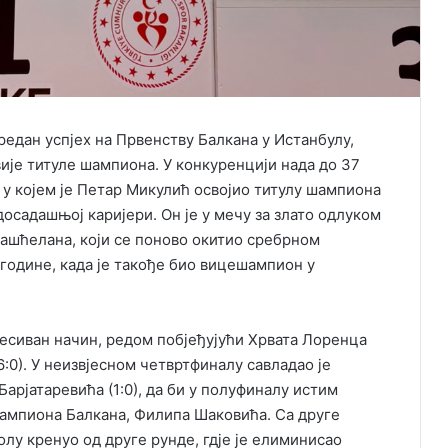
редан успјех на Првенству Балкана у Истанбулу,
вије титуле шампиона. У конкуренцији нада до 37
 у којем је Петар Микулић освојио титулу шампиона
досадашњој каријери. Он је у мечу за злато одлуком
 Кашћелана, који се поново окитио сребрном
 године, када је такође био вицешампион у
ресиван начин, редом побјеђујући Хрвата Лоренца
6:0). У неизвјесном четвртфиналу савладао је
Барјатаревића (1:0), да би у полуфиналу истим
мпиона Балкана, Филипа Шаковића. Са друге
лу кренуо од друге рунде, гд‌је је елиминисао