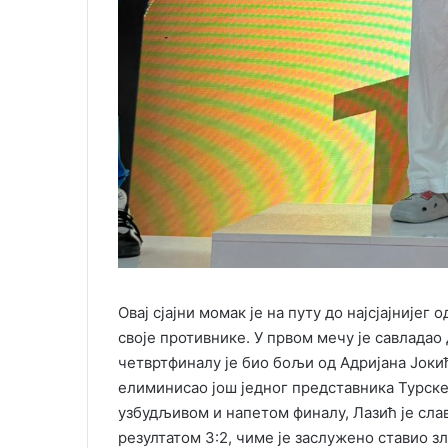
Овај сјајни момак је на путу до најсјајније
своје противнике. У првом мечу је савладао
четвртфиналу је био бољи од Адријана Јокић
елиминисао још једног представника Турске, 
узбудљивом и напетом финалу, Лазић је сла
резултатом 3:2, чиме је заслужено ставио зл