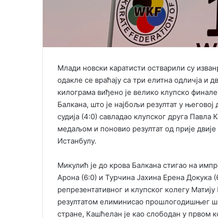
Млади новски каратисти остварили су изван
одакле се враћају са три елитна одличја и д
килограма виђено је велико клупско финале
Балкана, што је најбољи резултат у његовој 
судија (4:0) савладао клупског друга Павла
медаљом и поновио резултат од прије двије
Истанбулу.
Микулић је до крова Балкана стигао на имп
Арона (6:0) и Турчина Јахина Ерена Докука (
репрезентативног и клупског колегу Матију 
резултатом елиминисао прошлогодишњег ша
стране, Кашћелан је као слободан у првом ко