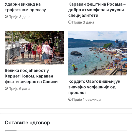
Н
Ударни викенд на
Караван фешти на Росама –
е
у
трајектном прелазу
добра атмосфера и укусни
г
н
специјалитети
Прије 3 дана
Н
о
Прије 3 дана
о
в
в
о
и
м
с
а
з
и
в
Велика посјећеност у
у
Херцег Новом, караван
Кордић: Овогодишњи јун
фешти вечерас на Савини
значајно успјешнији од
Прије 6 дана
прошлог
Прије 1 седмица
Оставите одговор