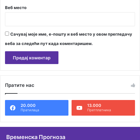
Веб место
Сачувај моје име, е-пошту и веб место у овом прегледачу
веба за следећи пут када коментаришем.
А
л
Пратите нас
т
е
20.000
13.000
р
Пратилаца
Претплатника
н
а
т
Временска Прогноза