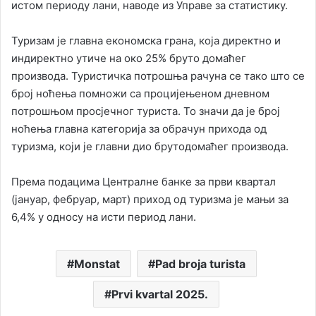
истом периоду лани, наводе из Управе за статистику.
Туризам је главна економска грана, која директно и
индиректно утиче на око 25% бруто домаћег
производа. Туристичка потрошња рачуна се тако што се
број ноћења помножи са процијењеном дневном
потрошњом просјечног туриста. То значи да је број
ноћења главна категорија за обрачун прихода од
туризма, који је главни дио брутодомаћег производа.
Према подацима Централне банке за први квартал
(јануар, фебруар, март) приход од туризма је мањи за
6,4% у односу на исти период лани.
Monstat
Pad broja turista
Prvi kvartal 2025.