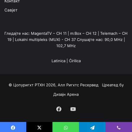
Контакт
Савјет
Гледајте нас: MagentaTV – CH 11 | m:Box – CH 12 | Telemach – CH
19 | Lokalni multipleks (MUX) - CH 37 Слушајте нас: 90,0 MHz |
102,7 MHz
Latinica
|
Ćirilica
© Цопyригхт РТХН 2026, Алл Ригхтс Ресервед Цреатед бy
Дизајн Арена
Facebook
YouTube