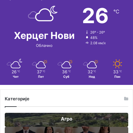
и
26
℃
в
е
:
Херцег Нови
26º - 26º
48%
2.08 км/х
Облачно
26
37
36
32
33
℃
℃
℃
℃
℃
Чет
Пет
Суб
Нед
Пон
Категорије
Агро