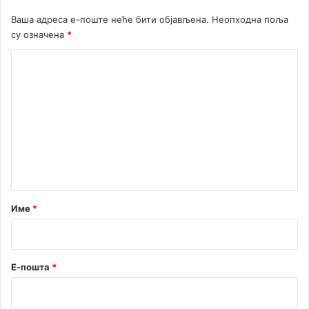
Ваша адреса е-поште неће бити објављена.
Неопходна поља
су означена
*
К
о
м
е
н
т
а
р
Име
*
*
Е-пошта
*