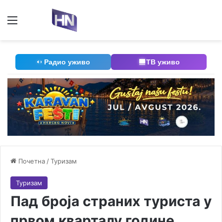
Мени
П
Радио уживо
ТВ уживо
Почетна
/
Туризам
Туризам
Пад броја страних туриста у
првом кварталу године