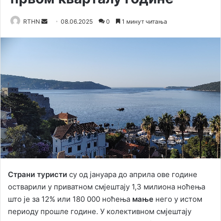
RTHN
S
08.06.2025
0
1 минут читања
e
n
d
a
n
e
m
a
i
l
Страни туристи
су од јануара до априла ове године
остварили у приватном смјештају 1,3 милиона ноћења
што је за 12% или 180 000 ноћења
мање
него у истом
периоду прошле године. У колективном смјештају