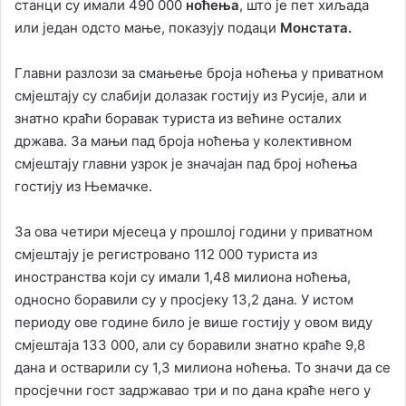
станци су имали 490 000
ноћења
, што је пет хиљада
или један одсто мање, показују подаци
Монстата.
Главни разлози за смањење броја ноћења у приватном
смјештају су слабији долазак гостију из Русије, али и
знатно краћи боравак туриста из већине осталих
држава. За мањи пад броја ноћења у колективном
смјештају главни узрок је значајан пад број ноћења
гостију из Њемачке.
За ова четири мјесеца у прошлој години у приватном
смјештају је регистровано 112 000 туриста из
иностранства који су имали 1,48 милиона ноћења,
односно боравили су у просјеку 13,2 дана. У истом
периоду ове године било је више гостију у овом виду
смјештаја 133 000, али су боравили знатно краће 9,8
дана и остварили су 1,3 милиона ноћења. То значи да се
просјечни гост задржавао три и по дана краће него у