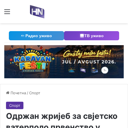
Мени
П
Радио уживо
ТВ уживо
Почетна
/
Спорт
Спорт
Одржан жријеб за свјетско
ватерполо првенство у