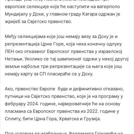
европске селекције које ће наступити на ватерполо
Мундијалу у Дохи, у главном граду Катара одржан је
жријеб за Свјетско првенство.
Међу селекцијама које још немају визу за Доху је и
репрезентација Црне Горе, која чека коначну одлуку
ЛЕН око отказаног Европског првенства у израелској
Нетањи. Уколико се тај шампионат одржи у некој другој
земљи најбоље три репрезентације са њега које још
немају карту за СП пласираће се у Доху.
Ако, првенство Европе буде и дефинитивно отказано,
путници на Свјетско првенство, које је на програму у
фебруару 2024. године, највероватније ће на основу
пласмана са Европског првенства из 2022. године у
Сплиту, бити Црна Гора, Хрватска и Грузија.
Под условом да изабраници Владимира Гојковића на