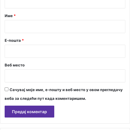
а
р
Име
*
*
Е-пошта
*
Веб место
Сачувај моје име, е-пошту и веб место у овом прегледачу
веба за следећи пут када коментаришем.
А