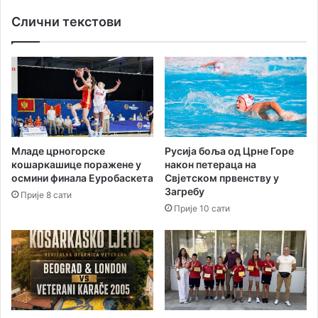
л
е
Слични текстови
и
њ
ц
а
о
9
м
.
А
н
т
о
л
в
а
е
н
м
Младе црногорске
Русија боља од Црне Горе
т
б
кошаркашице поражене у
након петераца на
и
р
осмини финала Еуробаскета
Свјетском првенству у
к
а
Загребу
Прије 8 сати
Прије 10 сати