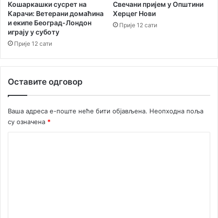
Кошаркашки сусрет на
Свечани пријем у Општини
Карачи: Ветерани домаћина
Херцег Нови
и екипе Београд-Лондон
Прије 12 сати
играју у суботу
Прије 12 сати
Оставите одговор
Ваша адреса е-поште неће бити објављена.
Неопходна поља
су означена
*
К
о
м
е
н
т