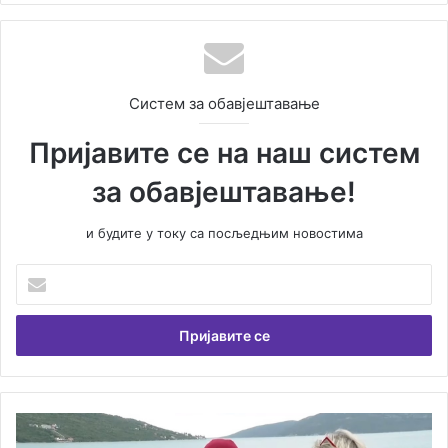
Систем за обавјештавање
Пријавите се на наш систем
за обавјештавање!
и будите у току са посљедњим новостима
У
н
е
с
и
т
е
В
П
а
е