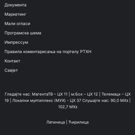
Документа
Маркетинг
Мали огласи
Програмска шема
Импрессум
Правила коментарисања на порталу РТХН
Контакт
Савјет
Гледајте нас: МагентаТВ – ЦХ 11 | м:Боx – ЦХ 12 | Телемацх – ЦХ
19 | Локални мултиплекс (МУX) - ЦХ 37 Слушајте нас: 90,0 МХз |
102,7 МХз
Латиница
|
Ћирилица