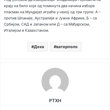
крају на било који од поменута два начина изборе
пласман на Мундијал играће у некој од три групе: А –
против Шпаније, Аустралије и Јужне Африке, Б – са
Србијом, САД и Јапаном или Д – са Мађарском,
Италијом и Казахстаном.
Доха
ватерполо
РТХН