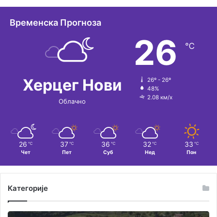
а
т
Временска Прогноза
и
26
℃
в
е
:
Херцег Нови
26º - 26º
48%
2.08 км/х
Облачно
26
37
36
32
33
℃
℃
℃
℃
℃
Чет
Пет
Суб
Нед
Пон
Категорије