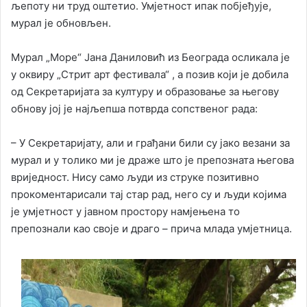
љепоту ни труд оштетио. Умјетност ипак побјеђује,
мурал је обновљен.
Мурал „Море“ Јана Даниловић из Београда осликала је
у оквиру „Стрит арт фестивала“ , а позив који је добила
од Секретаријата за културу и образовање за његову
обнову јој је најљепша потврда сопственог рада:
– У Секретаријату, али и грађани били су јако везани за
мурал и у толико ми је драже што је препозната његова
вриједност. Нису само људи из струке позитивно
прокоментарисали тај стар рад, него су и људи којима
је умјетност у јавном простору намјењена то
препознали као своје и драго – прича млада умјетница.