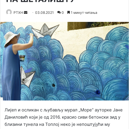
Send
РТХН
03.08.2021
0
1 минут читања
an
email
Лијеп и осликан с љубављу мурал „Море“ ауторке Јане
Даниловић који је од 2016. красио сиви бетонски зид у
близини тунела на Топлој неко је непоштујући му