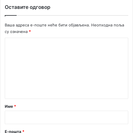
Оставите одговор
Ваша адреса е-поште неће бити објављена.
Неопходна поља
су означена
*
К
о
м
е
н
т
а
р
Име
*
*
Е-пошта
*