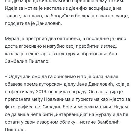
негдје море доживљавам као најљепше чему тежим.
Идеја за мотив је настала из дјечијих асоцијација на
таласе, на плаво, на бродиће и бескрајно златно сунце,
подсјетила је Даниловић.
Мурал је претрпио два оштећења, a последње је билo
доста агресивнo и изгубио свој првобитни изглед,
казала је секретарка за културу и образовање Ана
Замбелић Пиштало:
– Одлучили смо да га обновимо и то је била нашае
обавеза према ауторском дјелу Јане Даниловић, која је
на фестивалу 2016. освојила награду. Ова локација је
препозната међу Новљанима и туристима као мјесто за
фотографисање. Складне боје и морски мотиви. Надам
се да више неће бити „интервенција“ на муралу и да ће
остати у свом изворном облику – истиче Замбелић
Пиштало.