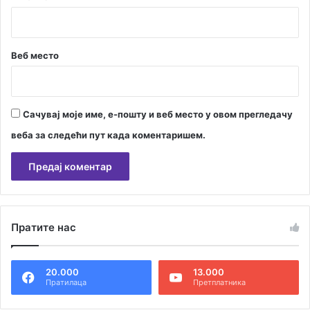
Веб место
Сачувај моје име, е-пошту и веб место у овом прегледачу
веба за следећи пут када коментаришем.
А
л
Пратите нас
т
е
20.000
13.000
р
Пратилаца
Претплатника
н