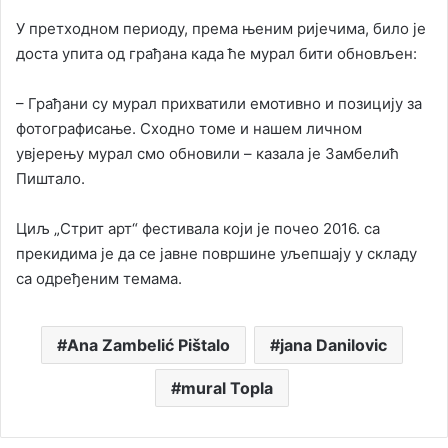
У претходном периоду, према њеним ријечима, било је
доста упита од грађана када ће мурал бити обновљен:
– Грађани су мурал прихватили емотивно и позицију за
фотографисање. Сходно томе и нашем личном
увјерењу мурал смо обновили – казала је Замбелић
Пиштало.
Циљ „Стрит арт“ фестивала који је почео 2016. са
прекидима је да се јавне површине уљепшају у складу
са одређеним темама.
Ana Zambelić Pištalo
jana Danilovic
mural Topla