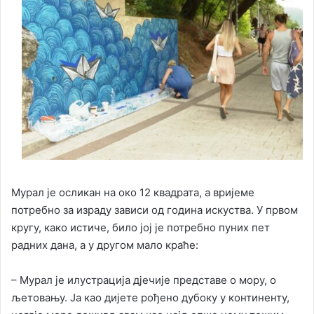
Мурал је осликан на око 12 квадрата, а вријеме
потребно за израду зависи од година искуства. У првом
кругу, како истиче, било јој је потребно пуних пет
радних дана, а у другом мало краће:
– Мурал је илустрација дјечије представе о мору, о
љетовању. Ја као дијете рођено дубоку у континенту,