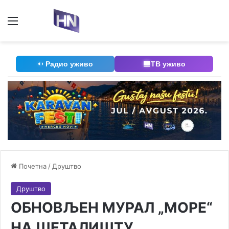
Мени
П
Радио уживо
ТВ уживо
Почетна
/
Друштво
Друштво
ОБНОВЉЕН МУРАЛ „МОРЕ“
НА ШЕТАЛИШТУ