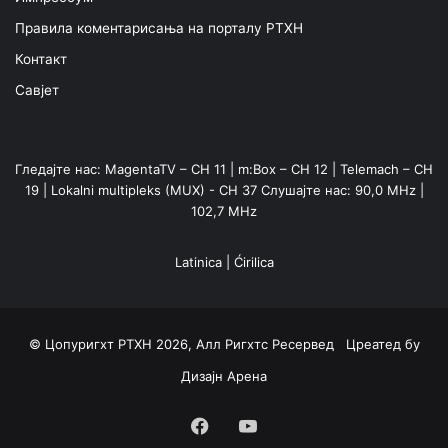
Правила коментарисања на порталу РТХН
Контакт
Савјет
Гледајте нас: MagentaTV – CH 11 | m:Box – CH 12 | Telemach – CH
19 | Lokalni multipleks (MUX) - CH 37 Слушајте нас: 90,0 MHz |
102,7 MHz
Latinica
|
Ćirilica
© Цопyригхт РТХН 2026, Алл Ригхтс Ресервед Цреатед бy
Дизајн Арена
Facebook
YouTube