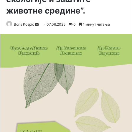
животне средине”.
Boris Kospic
S
07.06.2025
0
1 минут читања
e
n
d
a
n
e
m
a
i
l