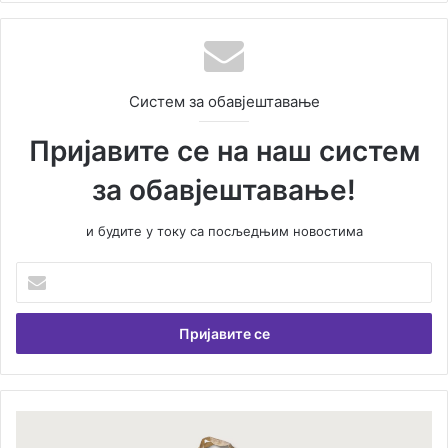
Систем за обавјештавање
Пријавите се на наш систем
за обавјештавање!
и будите у току са посљедњим новостима
У
н
е
с
и
т
е
В
О
а
д