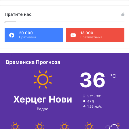
л
Пратите нас
т
е
20.000
13.000
р
Пратилаца
Претплатника
н
а
т
Временска Прогноза
и
36
℃
в
е
:
Херцег Нови
37º - 30º
47%
1.55 км/х
Ведро