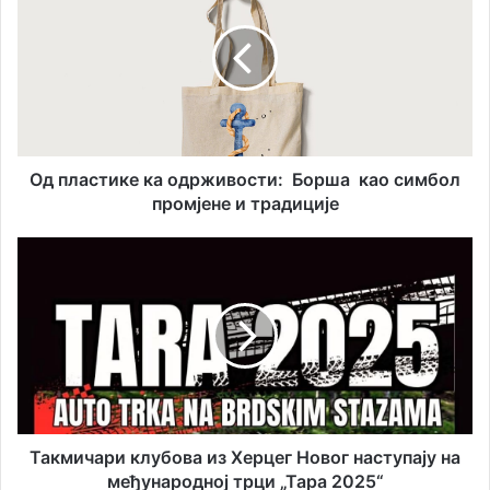
ш
п
у
л
е
а
м
с
а
т
и
и
л
к
а
е
Од пластике ка одрживости: Борша као симбол
д
к
промјене и традиције
р
а
е
о
Т
с
д
а
у
р
к
ж
м
и
и
в
ч
о
а
с
р
т
и
и
к
Такмичари клубова из Херцег Новог наступају на
:
л
међународној трци „Тара 2025“