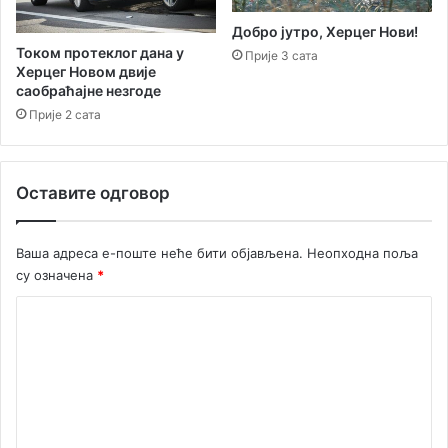
е
т
н
у
Добро јутро, Херцег Нови!
е
п
Током протеклог дана у
Прије 3 сата
и
а
Херцег Новом двије
т
ј
саобраћајне незгоде
р
у
Прије 2 сата
а
н
д
а
и
м
ц
Оставите одговор
е
и
ђ
ј
у
Ваша адреса е-поште неће бити објављена.
Неопходна поља
е
н
су означена
*
а
р
К
о
д
о
н
м
о
е
ј
т
н
р