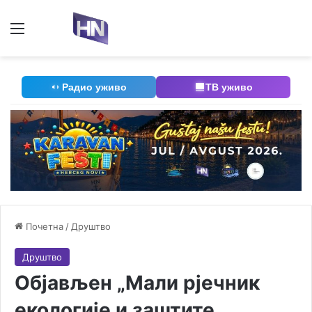
Мени
П
Радио уживо
ТВ уживо
Почетна
/
Друштво
Друштво
Објављен „Мали рјечник
екологије и заштите