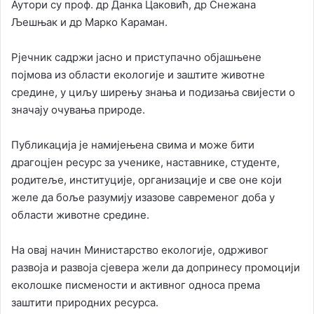
Аутори су проф. др Данка Цаковић, др Снежана
Љешњак и др Марко Караман.
Рјечник садржи јасно и приступачно објашњене
појмова из области екологије и заштите животне
средине, у циљу ширењу знања и подизања свијести о
значају очувања природе.
Публикација је намијењена свима и може бити
драгоцјен ресурс за ученике, наставнике, студенте,
родитеље, институције, организације и све оне који
желе да боље разумију изазове савременог доба у
области животне средине.
На овај начин Министарство екологије, одрживог
развоја и развоја сјевера жели да допринесу промоцији
еколошке писмености и активног односа према
заштити природних ресурса.