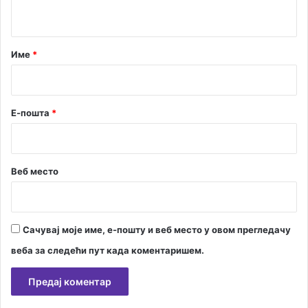
т
ц
и
а
„
р
Име
*
Т
а
*
р
а
Е-пошта
*
2
0
2
5
“
Веб место
Сачувај моје име, е-пошту и веб место у овом прегледачу
веба за следећи пут када коментаришем.
А