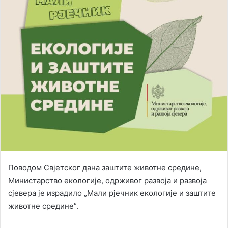
Поводом Свјетског дана заштите животне средине,
Министарство екологије, одрживог развоја и развоја
сјевера је израдило „Мали рјечник екологије и заштите
животне средине”.