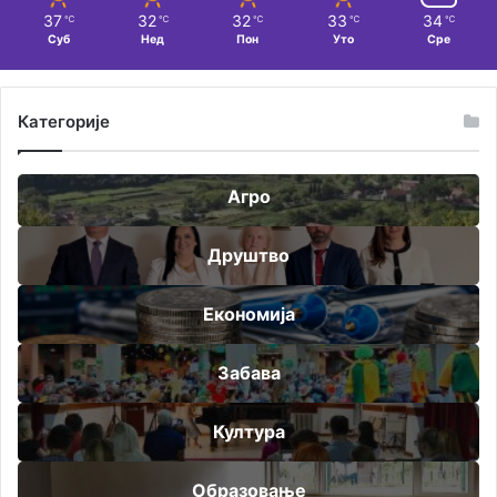
37
32
32
33
34
℃
℃
℃
℃
℃
Суб
Нед
Пон
Уто
Сре
Категорије
Агро
Друштво
Економија
Забава
Култура
Образовање