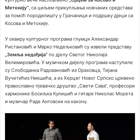
Метохију“
, са циљем прикупљања новчаних средстава
за помоћ породилишту у Грачаници и подршку дјеци са
Косова и Метохије.
У оквиру културног програма глумци Александар
Ристановић и Марко Недељковић су извели представу
„Земља недођија“
по дјелу Светог Николаја
Велимировића. У музичком дијелу програма наступиле
су Слободанка Радовановић из Ораховца, Тијана
Вучетићиз Никшића, а из Херцег Новог Српско црквено
православно пјевачко друштво „Свети Сава“, професори
хармонике Босиљка Кулишић и гитаре Николас Морета
и музичар Раде Антовски на кахону.