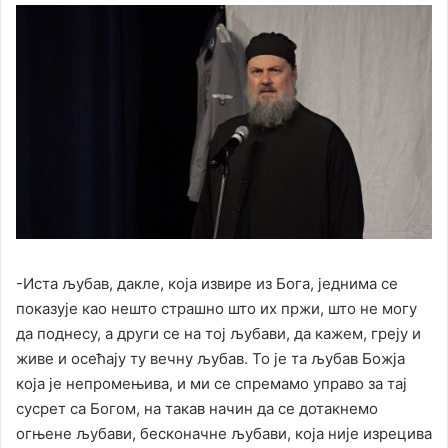
-Иста љубав, дакле, која извире из Бога, једнима се
показује као нешто страшно што их пржи, што не могу
да поднесу, а други се на тој љубави, да кажем, греју и
живе и осећају ту вечну љубав. То је та љубав Божја
која је непромењива, и ми се спремамо управо за тај
сусрет са Богом, на такав начин да се дотакнемо
огњене љубави, бесконачне љубави, која није изрецива