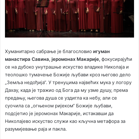
Хуманитарно сабрање је благословио
игуман
манастира Савина, јеромонах Макарије,
фокусирајући
се на дубоко унутрашње искуство владике Николаја и
теолошко тумачење Божије љубави кроз његово дело
„Земља недођија“. У тренуцима највећих мука у логору
Дахау, када је тражио од Бога да му узме душу, према
предању, његова душа се уздигла ка небу, али се
суочила са „огњеном ријеком“ Божије љубави,
подсјетио је јеромонах Макарије, истакавши да
Николајево искуство служи као кључна метафора за
разумијевање раја и пакла.