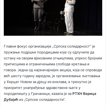
Главни фокус организације „Српска солидарност“ је
пружање подршке породицама које су одлучиле да
остану на својим вјековним огњиштима, упркос бројним
притисцима и ограничењима слободе кретања и
говора. Једна од најзначајнијих акција, која се спроводи
већ шесту годину заредом, је организовање љетовања
у Херцег Новом за дјецу из енклава, а тренутно је
приоритет унапређење здравствене његе у
породилишту у Грачаници, казала је за
РТХН Верица
Дубајић
из „Српске солидарности“.