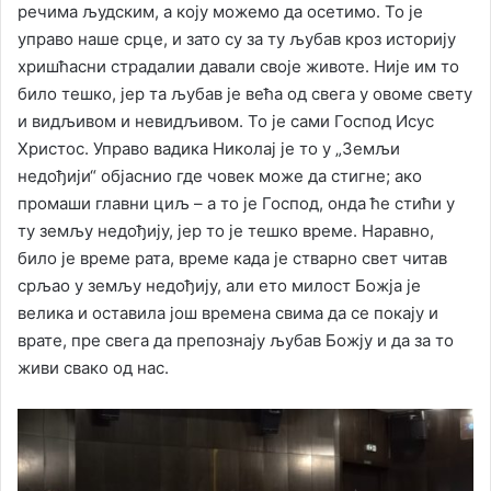
речима људским, а коју можемо да осетимо. То је
управо наше срце, и зато су за ту љубав кроз историју
хришћасни страдалии давали своје животе. Није им то
било тешко, јер та љубав је већа од свега у овоме свету
и видљивом и невидљивом. То је сами Господ Исус
Христос. Управо вадика Николај је то у „Земљи
недођији“ објаснио где човек може да стигне; ако
промаши главни циљ – а то је Господ, онда ће стићи у
ту земљу недођију, јер то је тешко време. Наравно,
било је време рата, време када је стварно свет читав
срљао у земљу недођију, али ето милост Божја је
велика и оставила још времена свима да се покају и
врате, пре свега да препознају љубав Божју и да за то
живи свако од нас.