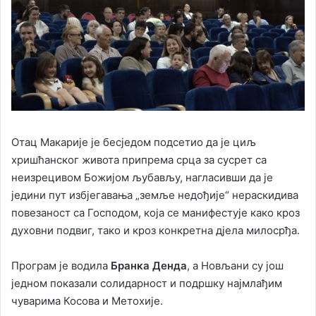
Отац Макарије је бесједом подсетио да је циљ
хришћанског живота припрема срца за сусрет са
неизрецивом Божијом љубављу, нагласивши да је
једини пут избјегавања „земље недођије“ нераскидива
повезаност са Господом, која се манифестује како кроз
духовни подвиг, тако и кроз конкретна дјела милосрђа.
Програм је водила
Бранка Денда
, а Новљани су још
једном показали солидарност и подршку најмлађим
чуварима Косова и Метохије.