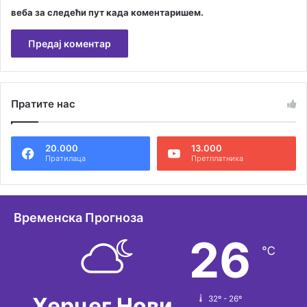
веба за следећи пут када коментаришем.
А
л
Пратите нас
т
е
20.000
13.000
р
Пратилаца
Претплатника
н
а
т
Временска Прогноза
и
26
℃
в
е
:
Херцег Нови
32º - 26º