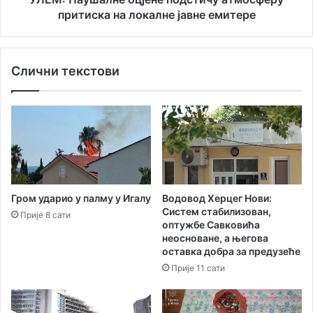
а
л
притиска на локалне јавне емитере
н
н
ц
е
у
о
Слични текстови
с
ц
к
ј
е
е
з
н
а
е
т
п
в
о
а
д
р
с
Водовод Херцег Нови:
Гром ударио у палму у Игалу
а
т
Систем стабилизован,
Прије 8 сати
ј
и
оптужбе Савковића
у
ч
неосноване, а његова
н
у
оставка добра за предузеће
а
а
Прије 11 сати
с
т
т
м
у
о