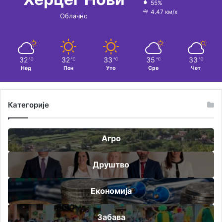
55%
4.47 км/х
Облачно
32
32
33
35
33
℃
℃
℃
℃
℃
Нед
Пон
Уто
Сре
Чет
Категорије
Агро
Друштво
Економија
Забава