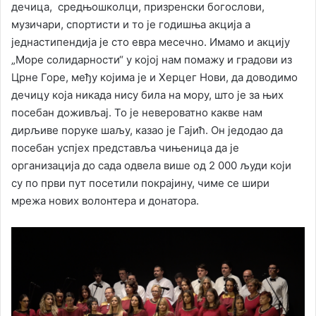
дечица, средњошколци, призренски богослови,
музичари, спортисти и то је годишња акција а
једнастипендија је сто евра месечно. Имамо и акцију
„Море солидарности“ у којој нам помажу и градови из
Црне Горе, међу којима је и Херцег Нови, да доводимо
дечицу која никада нису била на мору, што је за њих
посебан доживљај. То је невероватно какве нам
дирљиве поруке шаљу, казао је Гајић. Он једодао да
посебан успјех представља чињеница да је
организација до сада одвела више од 2 000 људи који
су по први пут посетили покрајину, чиме се шири
мрежа нових волонтера и донатора.