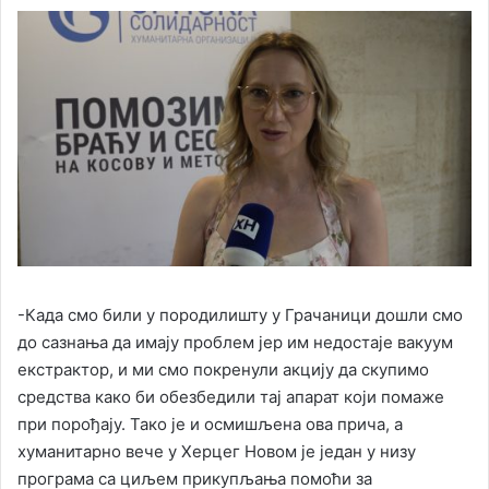
-Када смо били у породилишту у Грачаници дошли смо
до сазнања да имају проблем јер им недостаје вакуум
екстрактор, и ми смо покренули акцију да скупимо
средства како би обезбедили тај апарат који помаже
при порођају. Тако је и осмишљена ова прича, а
хуманитарно вече у Херцег Новом је један у низу
програма са циљем прикупљања помоћи за