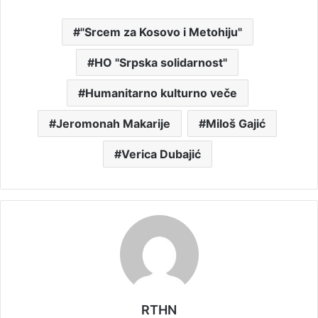
"Srcem za Kosovo i Metohiju"
HO "Srpska solidarnost"
Humanitarno kulturno veče
Jeromonah Makarije
Miloš Gajić
Verica Dubajić
RTHN