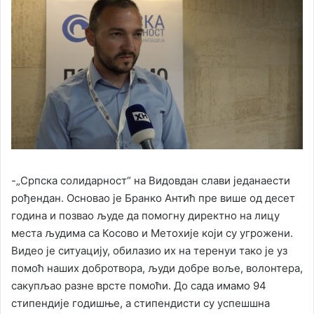
-„Српска солидарност“ на Видовдан слави једанаести
рођендан. Основао је Бранко Антић пре више од десет
година и позвао људе да помогну директно на лицу
места људима са Косово и Метохије који су угрожени.
Видео је ситуацију, обилазио их на теренуи тако је уз
помоћ наших добротвора, људи добре воље, волонтера,
сакупљао разне врсте помоћи. До сада имамо 94
стипендије годишње, а стипендисти су успешшна