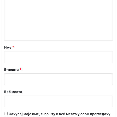
е
м
ј
а
е
в
н
н
е
т
е
а
м
и
р
Име
*
т
*
е
р
е
Е-пошта
*
Веб место
Сачувај моје име, е-пошту и веб место у овом прегледачу