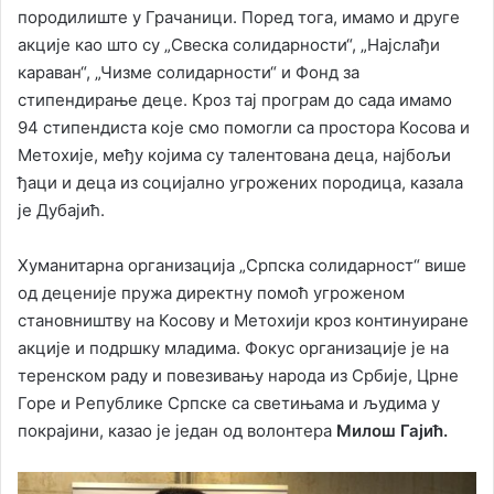
породилиште у Грачаници. Поред тога, имамо и друге
акције као што су „Свеска солидарности“, „Најслађи
караван“, „Чизме солидарности“ и Фонд за
стипендирање деце. Кроз тај програм до сада имамо
94 стипендиста које смо помогли са простора Косова и
Метохије, међу којима су талентована деца, најбољи
ђаци и деца из социјално угрожених породица, казала
је Дубајић.
Хуманитарна организација „Српска солидарност“ више
од деценије пружа директну помоћ угроженом
становништву на Косову и Метохији кроз континуиране
акције и подршку младима. Фокус организације је на
теренском раду и повезивању народа из Србије, Црне
Горе и Републике Српске са светињама и људима у
покрајини, казао је један од волонтера
Милош Гајић.