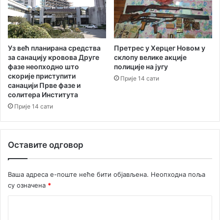
п
с
н
ф
а
е
Е
р
в
у
Уз већ планирана средства
Претрес у Херцег Новом у
р
за санацију кровова Друге
п
склопу велике акције
фазе неопходно што
о
полиције на југу
р
скорије приступити
п
и
Прије 14 сати
санацији Прве фазе и
с
т
солитера Института
к
и
Прије 14 сати
о
с
м
к
п
а
р
н
Оставите одговор
в
а
е
л
н
о
Ваша адреса е-поште неће бити објављена.
Неопходна поља
с
к
су означена
*
т
а
в
л
К
у
н
о