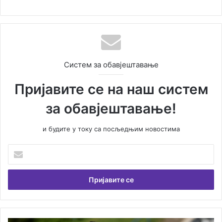
Систем за обавјештавање
Пријавите се на наш систем
за обавјештавање!
и будите у току са посљедњим новостима
У
н
е
с
и
т
е