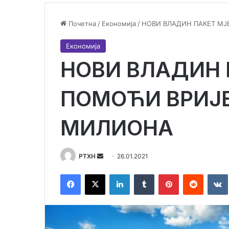
Почетна
/
Економија
/
НОВИ ВЛАДИН ПАКЕТ МЈ
Економија
НОВИ ВЛАДИН 
ПОМОЋИ ВРИЈЕ
МИЛИОНА
Send
РТХН
26.01.2021
an
Фацебоок
X
ЛинкедИн
Тумблр
Пинтерест
Реддит
email