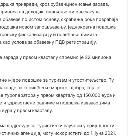
одршка привреди, кроз субвенционисање зарада,
приноса на доходак, смањење цијене закупа
 обавезе по истом основу, скраћење рока повраћаја
у подршка новом запошљавању, једнократна подршка
тронску фискализаци ју и повећање лимита
а као услова за обавезну ПДВ регистрацију.
 зарада у првом кварталу спремно је 22 милиона
тне мјере подршке за туризам и угоститељство. Ту
акнаде за коришћење морског добра, која је
е туроператора у првом кварталу од 150.000 еура и
не и здравствене раднике и подршка издаваоцима
 еура у првом кварталу.
а додјељују се туристички ваучери у вриједности
стичких агенција, могу искористити до 1. јуна 2021.