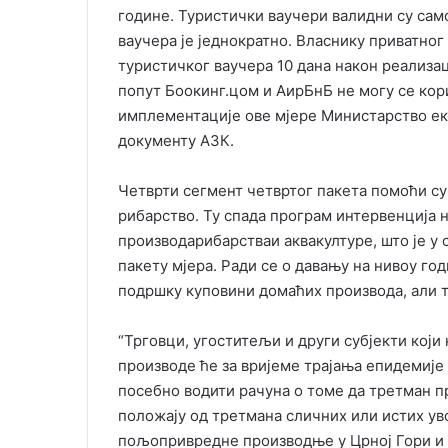
године. Туристички ваучери валидни су сам
ваучера је једнократно. Власнику приватног
туристичког ваучера 10 дана након реализ
попут Боокинг.цом и АирБнБ не могу се ко
имплементације ове мјере Министарство еко
документу АЗК.
Четврти сегмент четвртог пакета помоћи с
рибарство. Ту спада програм интервенција
производарибарстваи аквакултуре, што је у 
пакету мјера. Ради се о давању на нивоу год
подршку куповини домаћих производа, али т
“Трговци, угоститељи и други субјекти ко
производе ће за вријеме трајања епидемије
посебно водити рачуна о томе да третман п
положају од третмана сличних или истих ув
пољопривредне производње у Црној Гори и д