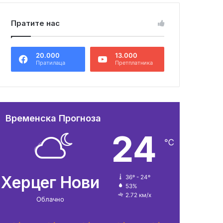
Пратите нас
20.000
13.000
Пратилаца
Претплатника
Временска Прогноза
24
℃
Херцег Нови
36º - 24º
53%
2.72 км/х
Облачно