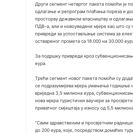
Други сегмент четвртог пакета помоћи је п
одлагање и репрограм плаћања пореза и до
просторау државном власништву и одлагање
ПДВ-а, али и новоуведене мјере као што с
привреди за успостављање система за елек
оствареног промета са 18.000 на 30.000 еур
За подршку привреди кроз субвенционисање
еура.
Трећи сегмент новог пакета помоћи су дода
се подразумијева мјера умањења годишње н
вриједна 3,5 милиона еура, субвенционисањ
нова мјера туристички ваучери за просвјет
приватног смјештаја у износу од 5,5 милиона
“Свим здравственим и просвјетним радницим
до 200 еура, које, посредством домаћих тури