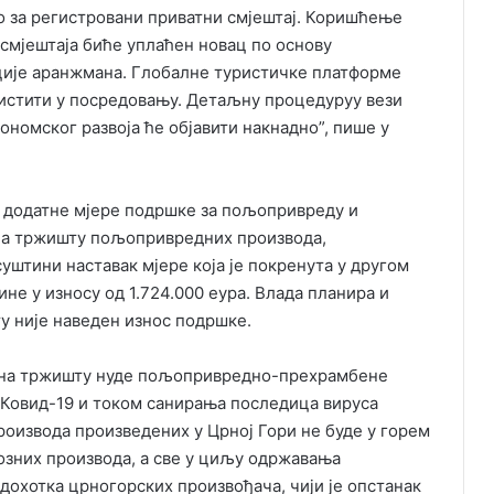
о за регистровани приватни смјештај. Коришћење
 смјештаја биће уплаћен новац по основу
ације аранжмана. Глобалне туристичке платформе
ристити у посредовању. Детаљну процедуруу вези
номског развоја ће објавити накнадно”, пише у
у додатне мјере подршке за пољопривреду и
 на тржишту пољопривредних производа,
суштини наставак мјере која је покренута у другом
ине у износу од 1.724.000 еура. Влада планира и
у није наведен износ подршке.
ји на тржишту нуде пољопривредно-прехрамбене
 Ковид-19 и током санирања последица вируса
роизвода произведених у Црној Гори не буде у горем
озних производа, а све у циљу одржавања
охотка црногорских произвођача, чији је опстанак