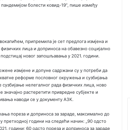
 пандемијом болести ковид-19”, пише између
вокапићем, припремила је сет предлога измјена и
к физичких лица и доприноса на обавезно социјално
 подстицај новог запошљавања у 2021. години.
ожене измјене и допуне садржани су у потреби да
ухватне реформе пословног окружења и сузбијања
е сузбијање нелегалног рада физичких лица, ново
е значајно растеретити привредне субјекте и
ивања наводи се у документу АЗК.
ања пореза и доприноса за зараде, максимално до
 у претходној години на следећи начин: „90 одсто
021. години; 60 одсто пореза и доприноса за зараде