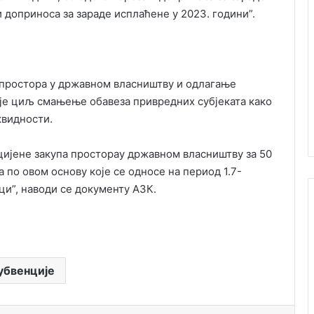
и доприноса за зараде исплаћене у 2023. години”.
 простора у државном власништву и одлагање
и је циљ смањење обавеза привредних субјеката како
квидности.
цијене закупа просторау државном власништву за 50
а по овом основу које се односе на период 1.7-
еци”, наводи се документу АЗК.
убвенције