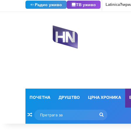
Радио уживо
ТВ уживо
Latinica
Ћири
ПОЧЕТНА
ДРУШТВО
ЦРНА ХРОНИКА
Насумични текстови
Претрага
за