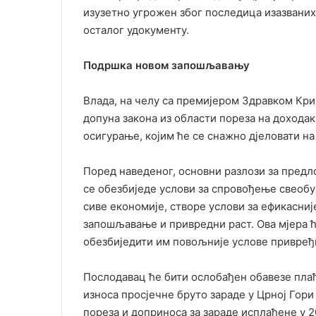
изузетно угрожен због последица изазваних
осталог удокументу.
Подршка новом запошљавању
Влада, на челу са премијером Здравком Кри
допуна закона из области пореза на дохода
осигурање, којим ће се снажно дјеловати на
Поред наведеног, основни разлози за предл
се обезбиједе услови за спровођење свеоб
сиве економије, створе услови за ефикасниј
запошљавање и привредни раст. Ова мјера ћ
обезбиједити им повољније услове привређ
Послодавац ће бити ослобађен обавезе плаћ
износа просјечне бруто зараде у Црној Гори
пореза и доприноса за зараде исплаћене у 2