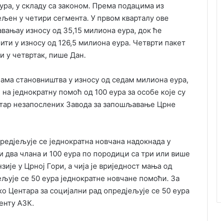
ура, у складу са законом. Према подацима из
јељен у четири сегмента. У првом кварталу ове
вањау износу од 35,15 милиона еура, док ће
ти у износу од 126,5 милиона еура. Четврти пакет
и у четвртак, пише Дан.
ама становништва у износу од седам милиона еура,
е на једнократну помоћ од 100 еура за особе које су
стар незапослених Завода за запошљавање Црне
редјељује се једнократна новчана надокнада у
и два члана и 100 еура по породици са три или више
зије у Црној Гори, а чија је вриједност мања од
ељује се 50 еура једнократне новчане помоћи. За
о Центара за социјални рад опредјељује се 50 еура
енту АЗК.