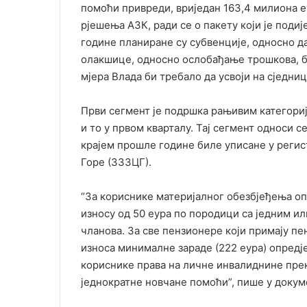
помоћи привреди, вриједан 163,4 милиона е
рјешења АЗК, ради се о пакету који је поди
године планиране су субвенције, односно да
олакшице, односно ослобађање трошкова, би
мјера Влада би требало да усвоји на сједниц
Први сегмент је подршка рањивим категориј
и то у првом кварталу. Тај сегмент односи с
крајем прошле године биле уписане у реги
Горе (ЗЗЗЦГ).
“За кориснике материјалног обезбјеђења оп
износу од 50 еура по породици са једним ил
чланова. За све пензионере који примају пен
износа минималне зараде (222 еура) опредј
кориснике права на личне инвалиднине прек
једнократне новчане помоћи”, пише у докум