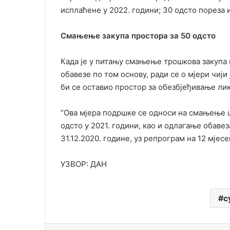
исплаћене у 2022. години; 30 одсто пореза 
Смањење закупа простора за 50 одсто
Када је у питању смањење трошкова закупа
обавезе по том основу, ради се о мјери чиј
би се оставио простор за обезбјеђивање ли
“Ова мјера подршке се односи на смањење 
одсто у 2021. години, као и одлагање обавез
31.12.2020. године, уз репрограм на 12 мјес
УЗВОР: ДАН
с