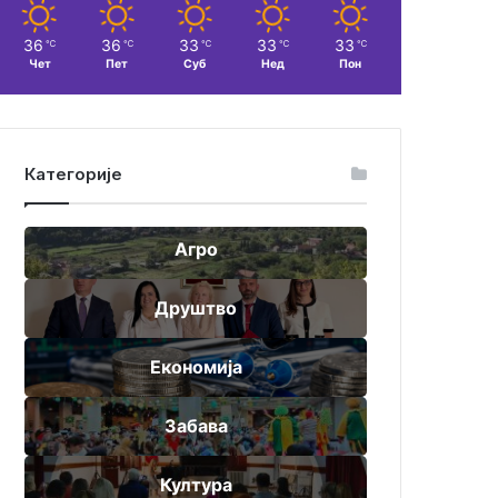
36
36
33
33
33
℃
℃
℃
℃
℃
Чет
Пет
Суб
Нед
Пон
Категорије
Агро
Друштво
Економија
Забава
Култура