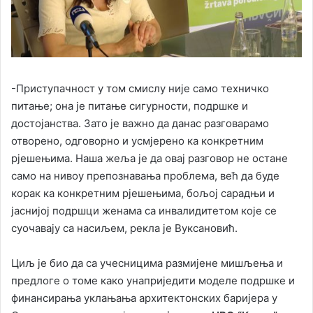
-Приступачност у том смислу није само техничко
питање; она је питање сигурности, подршке и
достојанства. Зато је важно да данас разговарамо
отворено, одговорно и усмјерено ка конкретним
рјешењима. Наша жеља је да овај разговор не остане
само на нивоу препознавања проблема, већ да буде
корак ка конкретним рјешењима, бољој сарадњи и
јаснијој подршци женама са инвалидитетом које се
суочавају са насиљем, рекла је Вуксановић.
Циљ је био да са учесницима размијене мишљења и
предлоге о томе како унаприједити моделе подршке и
финансирања уклањања архитектонских баријера у