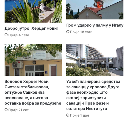
н
р
Б
о
л
т
а
и
Гром ударио у палму у Игалу
г
в
Добро јутро, Херцег Нови!
Прије 18 сати
о
р
Прије 4 сата
ј
у
е
к
У
о
з
в
у
о
н
д
о
и
в
Водовод Херцег Нови:
Уз већ планирана средства
л
Систем стабилизован,
за санацију кровова Друге
с
а
оптужбе Савковића
фазе неопходно што
к
ц
неосноване, а његова
скорије приступити
и
а
оставка добра за предузеће
санацији Прве фазе и
„
солитера Института
Прије 21 сат
В
Прије 1 дан
е
к