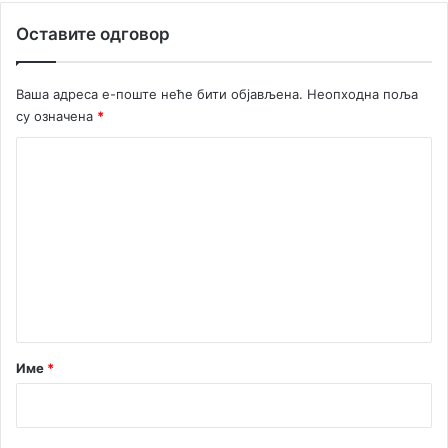
т
р
Оставите одговор
а
Б
о
Ваша адреса е-поште неће бити објављена.
Неопходна поља
к
су означена
*
е
“
К
о
м
е
н
т
а
р
Име
*
*