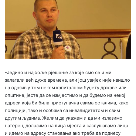
-Једино и најбоље рјешење за које смо се и ми
залагали већ дуже времена, али још увијек није наишло
на одазив у том неком капиталном буџету државе или
општине, јесте да се измјестимо и да будемо на некој
адреси која би била приступачна свима осталима, како
полицији, тако и особама са инвалидитетом и свим
другим људима. Желим да укажем и да ми излазимо
натерен, долазимо на лица мјеста и саслушавамо лица
и идемо на адресу становања ако треба да поднесу