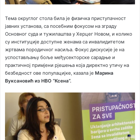
Тема округлог стола била је физичка приступачност
јавних установа, са посебним фокусом на зграду
Oсновног суда и тужилаштва у Херцег Новом, и колико
су институције доступне женама са инвалидитетом
жртвама породичног насиља. Фокус дискусије је на
успостављању боље међусекторске сарадње и
практичној примјени рјешења која директно утичу на
безбедност ове популацијке, казала је
Марина
Вуксановић из НВО “Ксена”.