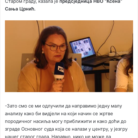
Старом граду, казала је
предсједница НВО “Ксена”
Сања Црнић.
-Зато смо се ми одлучили да направимо једну малу
анализу како би видјели на који начин се жртве
породичног насиља могу приближити и како доћи до
зграде Основног суда која се налази у центру, у језгру
нашег старог града. Наравно, нико не може да