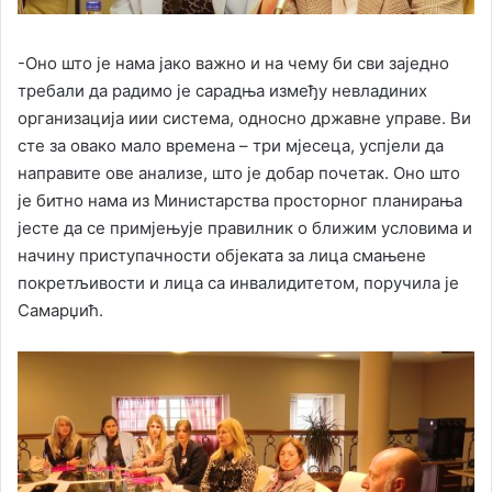
-Оно што је нама јако важно и на чему би сви заједно
требали да радимо је сарадња између невладиних
организација иии система, односно државне управе. Ви
сте за овако мало времена – три мјесеца, успјели да
направите ове анализе, што је добар почетак. Оно што
је битно нама из Министарства просторног планирања
јесте да се примјењује правилник о ближим условима и
начину приступачности објеката за лица смањене
покретљивости и лица са инвалидитетом, поручила је
Самарџић.