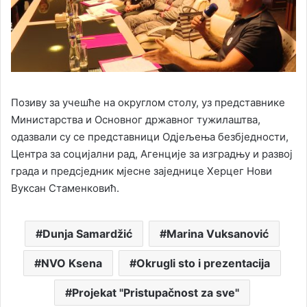
Позиву за учешће на округлом столу, уз представнике
Министарства и Основног државног тужилаштва,
одазвали су се представници Одјељења безбједности,
Центра за социјални рад, Агенције за изградњу и развој
града и предсједник мјесне заједнице Херцег Нови
Вуксан Стаменковић.
Dunja Samardžić
Marina Vuksanović
NVO Ksena
Okrugli sto i prezentacija
Projekat "Pristupačnost za sve"