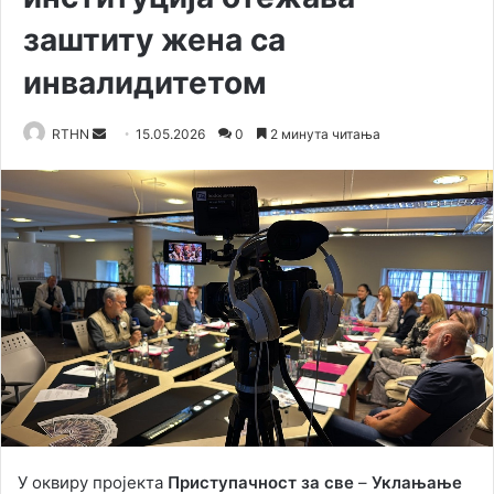
заштиту жена са
инвалидитетом
RTHN
S
15.05.2026
0
2 минута читања
e
n
d
a
n
e
m
a
i
l
У оквиру пројекта
Приступачност за све
–
Уклањање