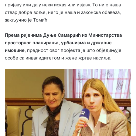
пријаву или дају неки исказ или изјаву. То није наша
ствар добре воље, него је наша и законска обавеза,
закључио је Томић.
Према ријечима Дуње Самарџић из Министарства
просторног планирања, урбанизма и државне
имовине
, предност овог пројекта је што обједињује
особе са инвалидитетом и жене жртве насиља.