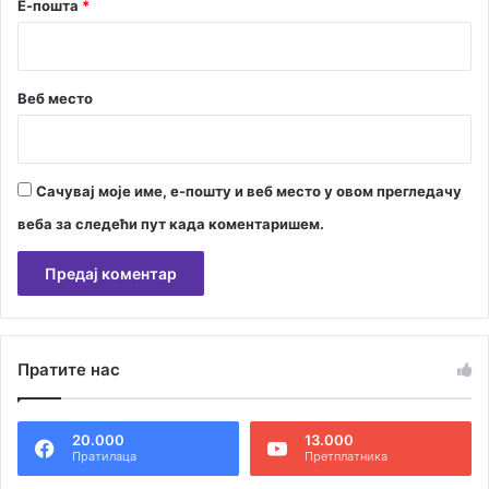
Е-пошта
*
Веб место
Сачувај моје име, е-пошту и веб место у овом прегледачу
веба за следећи пут када коментаришем.
А
л
Пратите нас
т
е
20.000
13.000
р
Пратилаца
Претплатника
н