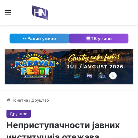
Мени
П
Радио уживо
ТВ уживо
Почетна
/
Друштво
Друштво
Неприступачности јавних
институција отежава