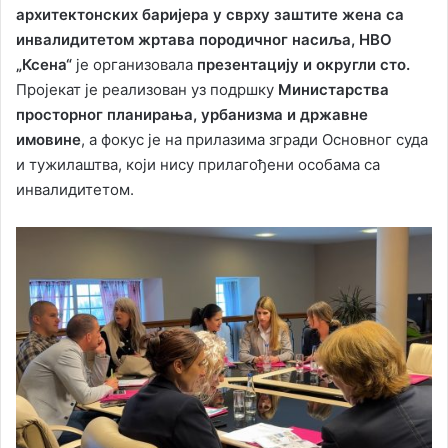
архитектонских баријера у сврху заштите жена са
инвалидитетом жртава породичног насиља,
НВО
„Ксена“
je организовала
презентацију и округли сто.
Пројекат је реализован уз подршку
Министарства
просторног планирања, урбанизма и државне
имовине
, а фокус је на прилазима згради Основног суда
и тужилаштва, који нису прилагођени особама са
инвалидитетом.