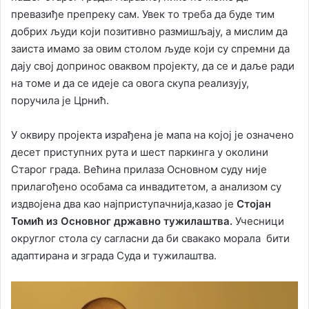
превазиђе препреку сам. Увек то треба да буде тим
добрих људи који позитивно размишљају, а мислим да
заиста имамо за овим столом људе који су спремни да
дају свој допринос оваквом пројекту, да се и даље ради
на томе и да се идеје са овога скупа реализују,
поручила је Црнић.
У оквиру пројекта израђена је мапа на којој је означено
десет приступних рута и шест паркинга у околини
Старог града. Већина прилаза Основном суду није
прилагођено особама са инвадитетом, а анализом су
издвојена два као најприступачнија,казао је
Стојан
Томић из Основног државно тужилаштва.
Учесници
округлог стола су сагласни да би свакако морала бити
адаптирана и зграда Суда и тужилаштва.