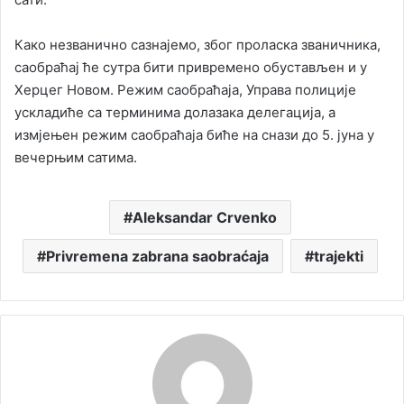
Како незванично сазнајемо, због проласка званичника,
саобраћај ће сутра бити привремено обустављен и у
Херцег Новом. Режим саобраћаја, Управа полиције
ускладиће са терминима долазака делегација, а
измјењен режим саобраћаја биће на снази до 5. јуна у
вечерњим сатима.
Aleksandar Crvenko
Privremena zabrana saobraćaja
trajekti