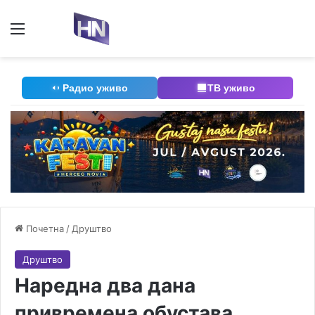
Мени
П
Радио уживо
ТВ уживо
Почетна
/
Друштво
Друштво
Наредна два дана
привремена обустава