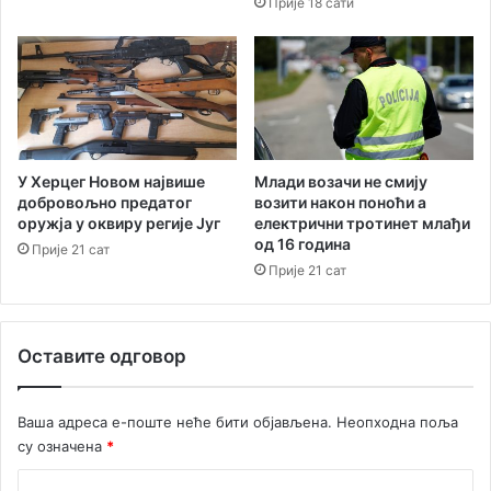
Прије 18 сати
ј
м
и
а
:
Х
е
р
ц
е
У Херцег Новом највише
Млади возачи не смију
г
добровољно предатог
возити након поноћи а
оружја у оквиру регије Југ
електрични тротинет млађи
Н
од 16 година
о
Прије 21 сат
в
Прије 21 сат
и
п
о
Оставите одговор
с
т
а
Ваша адреса е-поште неће бити објављена.
Неопходна поља
ј
су означена
*
е
р
К