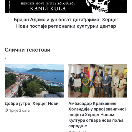
А
а
д
с
а
у
м
Брајан Адамс и јун богат догађајима: Херцег
т
с
Нови постаје регионални културни центар
р
и
а
ј
у
у
Слични текстови
Г
н
р
б
а
о
д
г
с
а
к
т
о
д
ј
о
г
г
Добро јутро, Херцег Нови!
Амбасадор Краљевине
а
а
Холандије у првој званичној
Прије 2 сата
л
ђ
посјети Херцег Новом:
е
а
Култура отвара нова поља
р
ј
сарадње
и
и