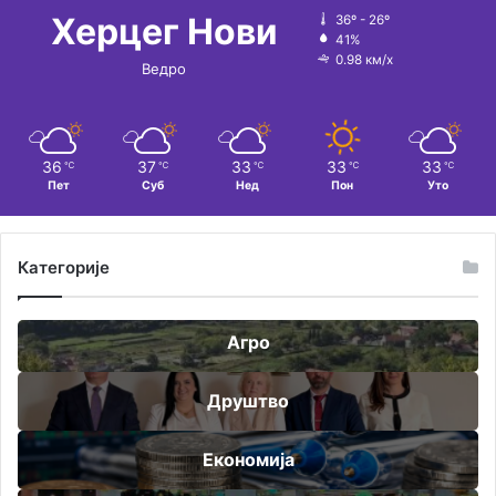
:
Херцег Нови
36º - 26º
41%
0.98 км/х
Ведро
36
37
33
33
33
℃
℃
℃
℃
℃
Пет
Суб
Нед
Пон
Уто
Категорије
Агро
Друштво
Економија