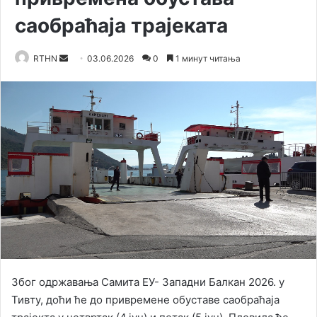
саобраћаја трајеката
RTHN
S
03.06.2026
0
1 минут читања
e
n
d
a
n
e
m
a
i
l
Због одржавања Самита ЕУ- Западни Балкан 2026. у
Тивту, доћи ће до привремене обуставе саобраћаја