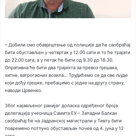
– Добили смо обавјештење од полиције да ће саобраћај
бити обустављен у четвртак у 12.00 сати и то ће трајати
до 22.00 сатa, а у петак ће бити од 9.30 до 18.30.
Опративна ће бити два трајекта за превоз пјешака,
хитне, ватрогасних возила… Трудићемо се да све људе
који дођу пјешке, пребацимо с једне на другу страну,
наводи Црвенко.
Због најављеног ранијег доласка одређеног броја
делегација учесница Самита ЕУ – Западни Балкан
саобраћај ће на Јадранској магистрали у Тивту бити
повремено потпуно обустављан почев од 4. јуна у 12
сати.