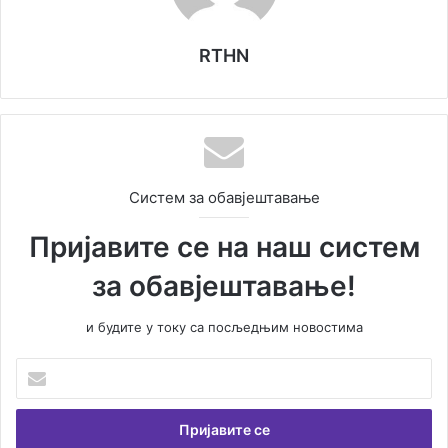
RTHN
Систем за обавјештавање
Пријавите се на наш систем
за обавјештавање!
и будите у току са посљедњим новостима
У
н
е
с