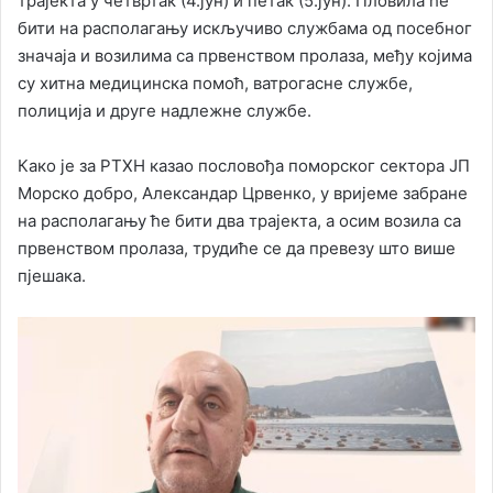
трајекта у четвртак (4.јун) и петак (5.јун). Пловила ће
бити на располагању искључиво службама од посебног
значаја и возилима са првенством пролаза, међу којима
су хитна медицинска помоћ, ватрогасне службе,
полиција и друге надлежне службе.
Како је за РТХН казао пословођа поморског сектора ЈП
Морско добро, Александар Црвенко, у вријеме забране
на располагању ће бити два трајекта, а осим возила са
првенством пролаза, трудиће се да превезу што више
пјешака.