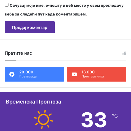
а
Сачувај моје име, е-пошту и веб место у овом прегледачу
р
веба за следећи пут када коментаришем.
А
л
Пратите нас
т
е
20.000
13.000
р
Пратилаца
Претплатника
н
а
т
Временска Прогноза
и
33
℃
в
е