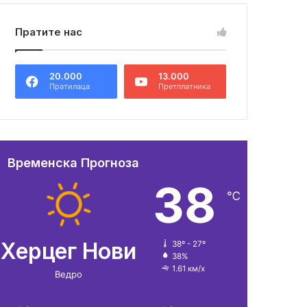
Пратите нас
20.000
13.000
Пратилаца
Претплатника
Временска Прогноза
38
℃
Херцег Нови
38º - 27º
38%
1.61 км/х
Ведро