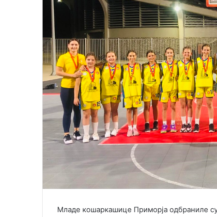
i
l
Младе кошаркашице Приморја одбраниле су