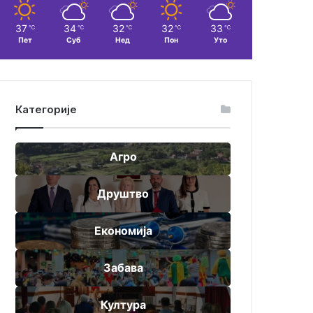
37
34
32
32
33
℃
℃
℃
℃
℃
Пет
Суб
Нед
Пон
Уто
Категорије
Агро
Друштво
Економија
Забава
Култура