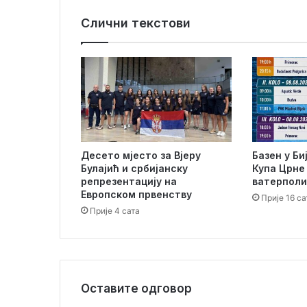
и
Слични текстови
к
е
с
у
т
р
а
б
е
Десето мјесто за Вјеру
Базен у Би
з
Булајић и србијанску
Купа Црне 
с
репрезентацију на
ватерпол
т
Европском првенству
Прије 16 са
р
Прије 4 сата
у
ј
е
Оставите одговор