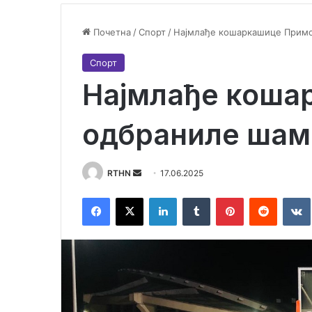
Почетна
/
Спорт
/
Најмлађе кошаркашице Примо
Спорт
Најмлађе коша
одбраниле шам
RTHN
S
17.06.2025
e
Facebook
X
LinkedIn
Tumblr
Pinterest
Reddit
VK
n
d
a
n
e
m
a