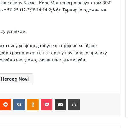
дале екипу Баскет Кидс Монтенегро резултатом 39:9
акс 50:25 (12:3;18:14;14:2;6:6). Турнир је одржан ма
су успјехом.
ика нису успјели да збуне и спријече млађане
 Добро расположење на терену пружило је прилику
посебно његујемо, саопштено је из клуба.
 Herceg Novi
Reddit
VKontakte
Odnoklassniki
Pocket
Подијели путем емаила
Штампај