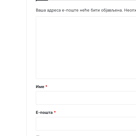
Ваша адреса е-поште неће бити објављена.
Неопх
К
о
м
е
н
т
а
р
Име
*
*
Е-пошта
*