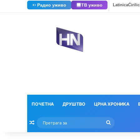
Радио уживо
ТВ уживо
Latinica
Ćirili
ПОЧЕТНА
ДРУШТВО
ЦРНА ХРОНИКА
Насумични текстови
Претрага
за