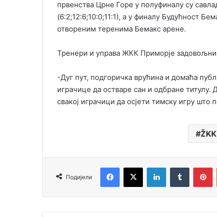
првенства Црне Горе у полуфиналу су савла
(6:2;12:6;10:0;11:1), а у финалу Будућност Бем
отвореним теренима Бемакс арене.
Тренери и управа ЖКК Приморје задовољни 
-Дуг пут, подгоричка врућина и домаћа публ
играчице да остваре сан и одбране титулу.
свакој играчици да осјети тимску игру што 
ŽKK
Facebook
X
LinkedIn
Tumblr
Pinterest
Подијели