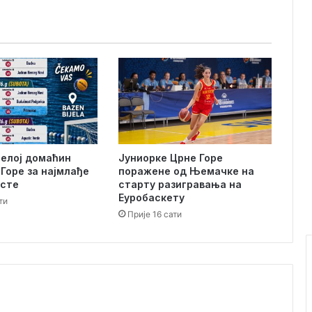
в
и
с
н
е
и
н
ф
о
р
јелој домаћин
Јуниорке Црне Горе
м
Горе за најмлађе
поражене од Њемачке на
а
исте
старту разигравања на
ц
Еуробаскету
ти
и
Прије 16 сати
ј
е