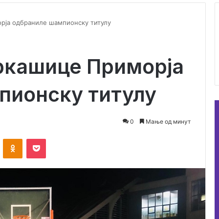
рја одбраниле шампионску титулу
ркашице Приморја
пионску титулу
0
Мање од минут
ontakte
Odnoklassniki
Pocket