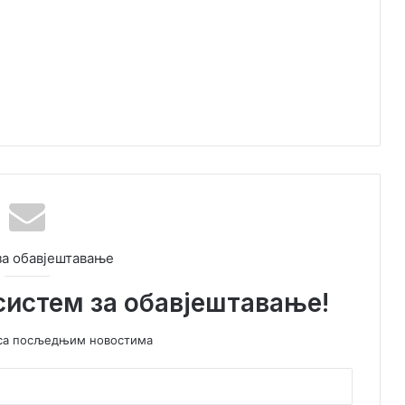
за обавјештавање
систем за обавјештавање!
у са посљедњим новостима