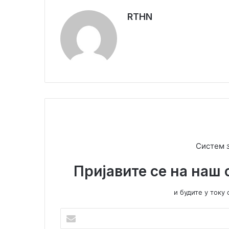
RTHN
Систем 
Пријавите се на наш 
и будите у ток
У
н