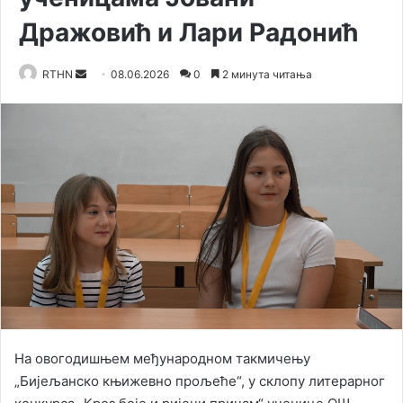
Дражовић и Лари Радонић
RTHN
S
08.06.2026
0
2 минута читања
e
n
d
a
n
e
m
a
i
l
На овогодишњем међународном такмичењу
„Бијељанско књижевно прољеће“, у склопу литерарног