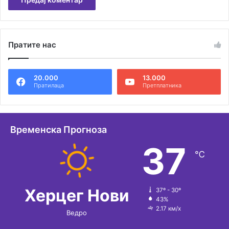
А
л
Пратите нас
т
е
20.000
13.000
р
Пратилаца
Претплатника
н
а
т
Временска Прогноза
и
37
℃
в
е
:
Херцег Нови
37º - 30º
43%
2.17 км/х
Ведро