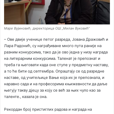
Маре Вујиновић, директорица ОШ „Милан Вуковић“
– Ове двије ученице петог разреда, Јована Дражовић и
Лара Радонић, су награђиване много пута раније на
разним конкурсима, тако да је ово једна у низу награда
на литерарним конкурсима. Таленат је препознат и
треба га његовати када оне ступе у предметну наставу,
а то ће бити од септембра. Опраштају се од разредне
наставе, од учитељице Вање која их је препознала, и
наравно сада и на професорима књижевности да даље
његују такву дјецу за коју се већ за њих чуло као за
таленте., казала је она.
Рекордан број пристиглих радова и награда на