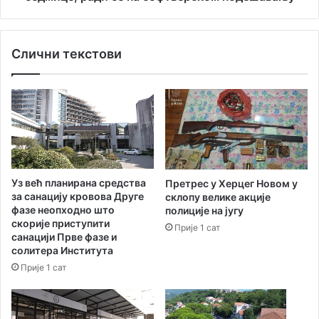
о
т
б
у
р
б
Слични текстови
а
и
ћ
ћ
а
и
ј
у
н
ф
а
у
н
н
е
к
з
ц
Уз већ планирана средства
Претрес у Херцег Новом у
г
и
за санацију кровова Друге
склопу велике акције
о
ј
фазе неопходно што
полиције на југу
д
и
скорије приступити
Прије 1 сат
а
д
санацији Прве фазе и
у
о
солитера Института
Х
к
Прије 1 сат
е
р
р
а
ц
ј