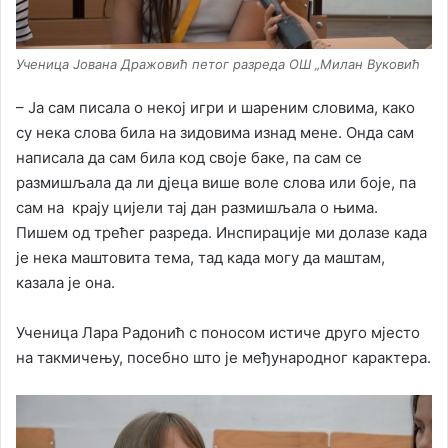
Ученица Јована Дражовић петог разреда ОШ „Милан Вуковић
– Ја сам писала о некој игри и шареним словима, како
су нека слова била на зидовима изнад мене. Онда сам
написала да сам била код своје баке, па сам се
размишљала да ли дјеца више воле слова или боје, па
сам на крају цијели тај дан размишљала о њима.
Пишем од трећег разреда. Инспирације ми долазе када
је нека маштовита тема, тад када могу да маштам,
казала је она.
Ученица Лара Радонић с поносом истиче друго мјесто
на такмичењу, посебно што је међународног карактера.