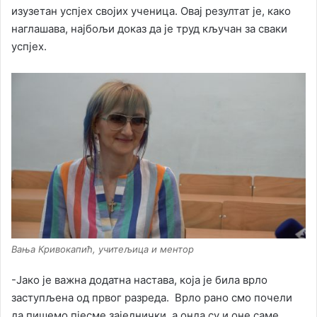
изузетан успјех својих ученица. Овај резултат је, како
наглашава, најбољи доказ да је труд кључан за сваки
успјех.
Вања Кривокапић, учитељица и ментор
-Јако је важна додатна настава, која је била врло
заступљена од првог разреда. Врло рано смо почели
да пишемо пјесме заједнички, а онда су и оне саме