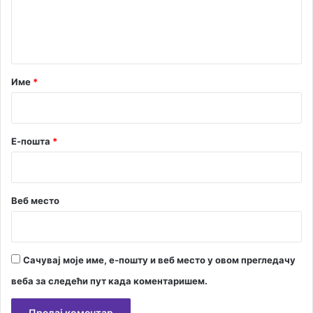
е
н
р
т
с
а
к
о
р
Име
*
м
*
п
о
д
Е-пошта
*
е
ш
а
в
Веб место
а
њ
у
Сачувај моје име, е-пошту и веб место у овом прегледачу
веба за следећи пут када коментаришем.