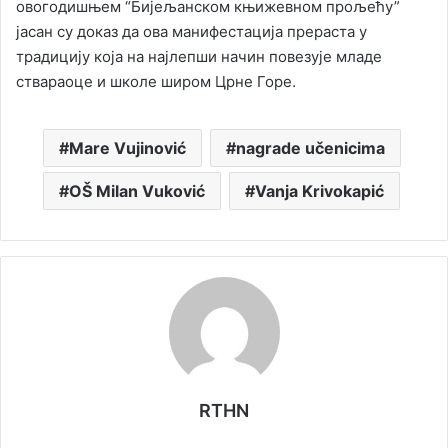
овогодишњем “Бијељанском књижевном прољећу”
јасан су доказ да ова манифестација прераста у
традицију која на најлепши начин повезује младе
ствараоце и школе широм Црне Горе.
Mare Vujinović
nagrade učenicima
OŠ Milan Vuković
Vanja Krivokapić
RTHN