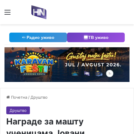
Мени
П
Радио уживо
ТВ уживо
Почетна
/
Друштво
Друштво
Награде за машту
ученицама Јовани