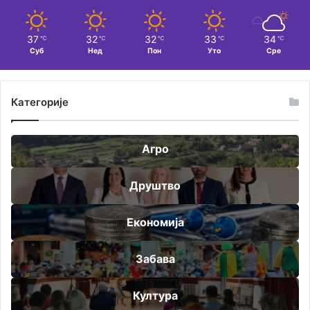
37
32
32
33
34
℃
℃
℃
℃
℃
Суб
Нед
Пон
Уто
Сре
Категорије
Агро
Друштво
Економија
Забава
Култура