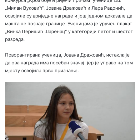
конкурса „Кроз боје и ријечи причам“ ученице ОШ
„Милан Вуковић“, Јована Дражовић и Лара Радонић,
освојиле су вриједне награде и још једном доказале да
машта не познаје границе. Ученицама је уручен плакат
„Винка Перишић Шаренац“ у категорији петог и шестог
разреда.
Прворангирана ученица, Јована Дражовић, истакла је
да ова награда има посебан значај, јер је управо на том
мјесту освојила прво признање.