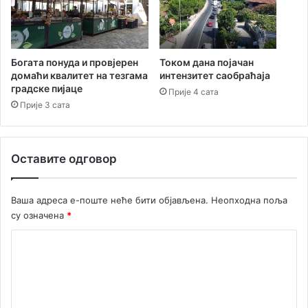
е
а
г
с
Н
е
о
д
в
м
Богата понуда и провјерен
Током дана појачан
о
домаћи квалитет на тезгама
интензитет саобраћаја
и
градске пијаце
м
ц
Прије 4 сата
е
Прије 3 сата
,
р
а
Оставите одговор
д
и
с
Ваша адреса е-поште неће бити објављена.
Неопходна поља
е
су означена
*
н
а
К
с
о
о
ф
м
т
е
в