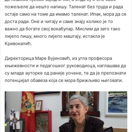
пожељеле да нешто напишу. Таленат без труда и рада
остаје само на томе да имамо таленат. Ипак, мора да се
доста ради. Оне и читају и саме знају колико је то
важно да богате свој вокабулар. Мислим да зато тако
лијепо пишу, много лијепо маштају, истакла је
Кривокапић.
Директорица Маре Вујиновић, из угла професора
књижевности и педагошког руководиоца, наглашава да
су младе ауторке од раније уочене, те да је препознати
потенцијал обавеза која се мора брижљиво његовати.