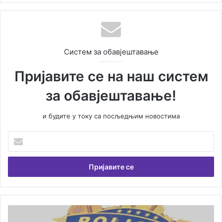
Систем за обавјештавање
Пријавите се на наш систем
за обавјештавање!
и будите у току са посљедњим новостима
У
н
е
с
и
т
е
В
Ј
а
у