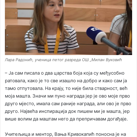
Лара Радонић, ученица петог разреда ОШ „Милан Вуковић
– Ја сам писала о два царства боја која су међусобно
ратовала, како је то све изашло на добро и како сам ја
тамо отпутовала. На крају, то није била стварност, већ
моја машта. Значи ми пуно награда јер је ово моје прво
друго мјесто, имала сам раније награда, али ово је прво
друго. Највећа инспирација док пишем ми је машта, јер
више волим да маштам него да препричавам догађаје.
Учитељица и ментор, Вања Кривокапић поносна је на