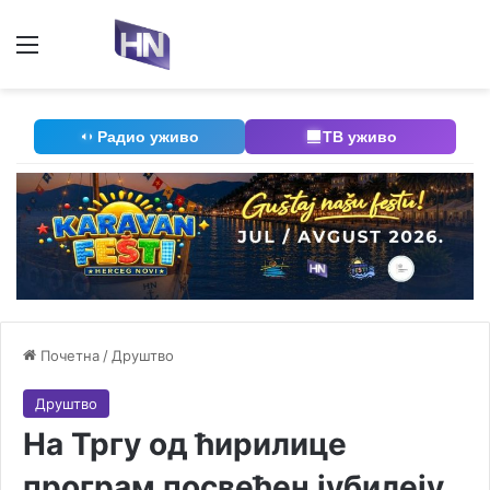
Мени
П
Радио уживо
ТВ уживо
Почетна
/
Друштво
Друштво
На Тргу од ћирилице
програм посвећен јубилеју