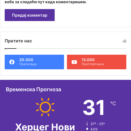
веба за следећи пут када коментаришем.
А
л
Пратите нас
т
е
20.000
13.000
р
Пратилаца
Претплатника
н
а
т
Временска Прогноза
и
31
℃
в
е
:
Херцег Нови
37º - 25º
44%