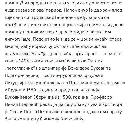
помињући народна предања у којима су описана разна
чуда везана за овај период. Напоменуо је да храм плод
заједничког труда свих Бијељана међу којима се
посебно истиче њих неколицина чија се имена и данас
помињу приликом сваке проскомидије на светим
литургијама. Подсјетио је и да се у цркви чувају старе
књиге, међу којима су Октоих „првогласник“ из
штампарије Ђурађа Црнојевића, прва српска штампана
књига 1494. затим књиге из 16. вијека: Октоих
„петогласник“ из штампарије Божидара Вуковића
Подгоричанина, Псалтир-рукописна србуља и
Литургијар( служебник) као и Празнични минеј штампан
у Ердељу 1580. године и представља копију
Вуковићевог Зборника из 1538. године. Професор
Ненад Шеровић рекао је да се у храму чува и крст који
је Свети Петар Цетињски поклонио ондашњем пароху
бјељском проту Симеону Злоковићу.