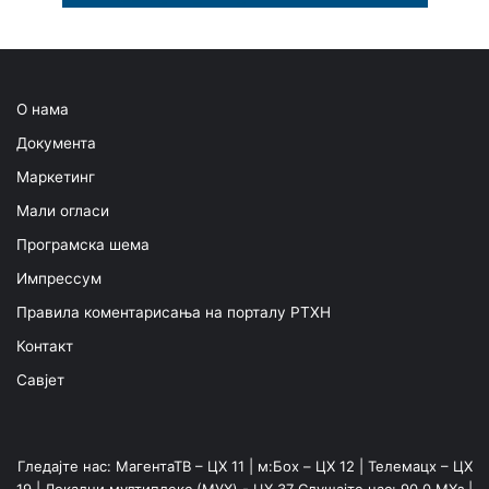
О нама
Документа
Маркетинг
Мали огласи
Програмска шема
Импрессум
Правила коментарисања на порталу РТХН
Контакт
Савјет
Гледајте нас: МагентаТВ – ЦХ 11 | м:Боx – ЦХ 12 | Телемацх – ЦХ