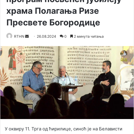
храма Полагања Ризе
Пресвете Богородице
RTHN
S
26.08.2024
0
2 минута читања
e
n
d
a
n
e
m
a
i
l
У оквиру 11. Трга од ћирилице, синоћ је на Белависти