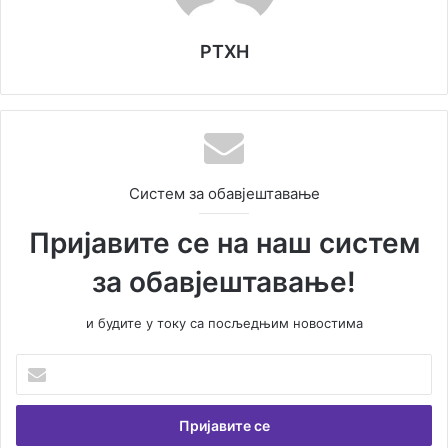
РТХН
Систем за обавјештавање
Пријавите се на наш систем
за обавјештавање!
и будите у току са посљедњим новостима
У
н
е
с