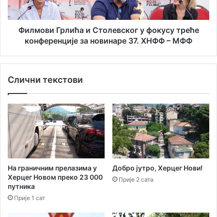
о
Г
г
р
и
л
Филмови Грлића и Столевског у фокусу треће
т
и
конференције за новинаре 37. ХНФФ – МФФ
е
ћ
х
а
н
и
Слични текстови
о
С
л
т
о
о
ш
л
к
е
о
в
г
с
п
к
о
о
На граничним прелазима у
Добро јутро, Херцег Нови!
с
г
Херцег Новом преко 23 000
Прије 2 сата
т
у
путника
у
ф
Прије 1 сат
п
о
к
к