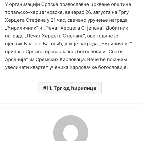
У организацији Српске православне црквене општине
топаљско-херцегновске, вечерас 26. августа на Тргу
Херцега Стефана у 21 час, свечано уручење награда
„Ћириличник“ и „Печат Херцега Стјепана“. Добитник
награде „Печат Херцега Стјепана“, ове године је
пјесник Благоје Баковић, док је награда „Ћириличник“
припала Српској православној богословији „Свети
Арсеније“ из Сремских Карловаца. Вече ће појањем
увеличати квартет ученика Карловачке богословије.
11. Трг од ћирилице