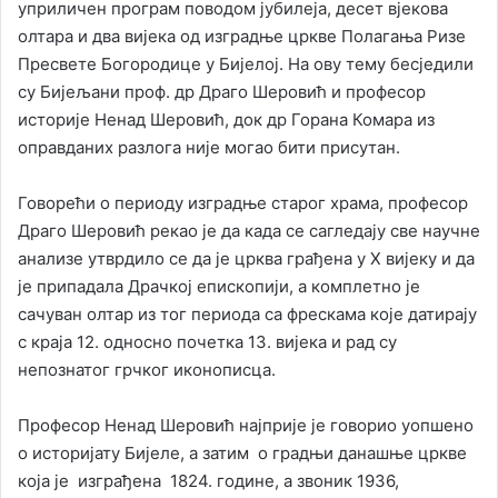
уприличен програм поводом јубилеја, десет вјекова
олтара и два вијека од изградње цркве Полагања Ризе
Пресвете Богородице у Бијелој. На ову тему бесједили
су Бијељани проф. др Драго Шеровић и професор
историје Ненад Шеровић, док др Горана Комара из
оправданих разлога није могао бити присутан.
Говорећи о периоду изградње старог храма, професор
Драго Шеровић рекао је да када се сагледају све научне
анализе утврдило се да је црква грађена у X вијеку и да
је припадала Драчкој епископији, а комплетно је
сачуван олтар из тог периода са фрескама које датирају
с краја 12. односно почетка 13. вијека и рад су
непознатог грчког иконописца.
Професор Ненад Шеровић најприје је говорио уопшено
о историјату Бијеле, а затим о градњи данашње цркве
која је изграђена 1824. године, а звоник 1936,