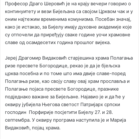
Професор Драго Шеровић је на крају вечери говорио о
континуитету и вези Бијељана са својом Црквом чак и у
оним најтежим временима комунизма. Посебан значај,
како је истакао, за Бијелу имају духовне академије које
су отпочели да приређују сваке године уочи храмовне
славе од осамдесетих година прошлог вијека.
Јереј Драгомир Видаковић старјешина храма Полагања
ризе пресвете Богородице, рекао је да је бјељска
црква посебна и по томе што има двије славе-поред
Полагања ризе, као своју славу овај храм прославља и
Полагање појаса пресвете Богородице, празнике
подједнако важане за Бијељане. Најавио је и да ће у
оквиру јубијела Његова светост Патријарх српски
господин Порфирије посјетити Бијелу 27. и 28.
септембра. У оквиру програма наступила је и Марија
Видаковић, појац храма.