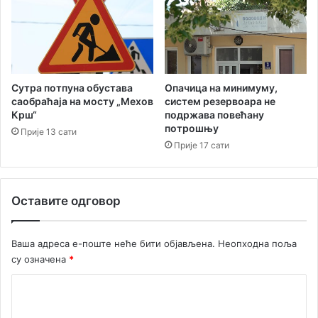
а
у
н
с
а
у
п
т
о
р
с
е
Опачица на минимуму,
Сутра потпуна обустава
т
ћ
систем резервоара не
саобраћаја на мосту „Мехов
р
е
подржава повећану
Крш“
о
к
потрошњу
Прије 13 сати
ј
о
Прије 17 сати
е
н
њ
ф
у
е
Оставите одговор
и
р
к
е
о
н
Ваша адреса е-поште неће бити објављена.
Неопходна поља
л
ц
су означена
*
е
и
к
ј
К
т
е
о
о
з