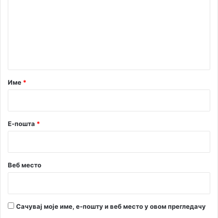
р
а
м
у
н
е
о
в
н
и
т
н
а
а
р
р
Име
*
е
*
3
7
.
Е-пошта
*
Х
Н
Ф
Ф
Веб место
–
М
Ф
Ф
Сачувај моје име, е-пошту и веб место у овом прегледачу