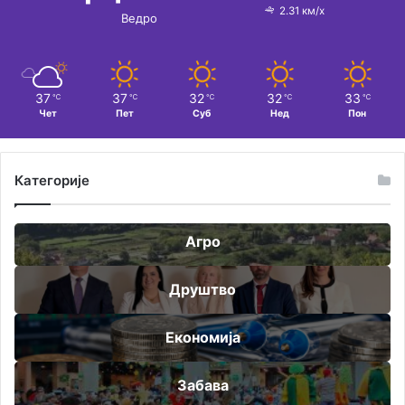
2.31 км/х
Ведро
37
37
32
32
33
℃
℃
℃
℃
℃
Чет
Пет
Суб
Нед
Пон
Категорије
Агро
Друштво
Економија
Забава