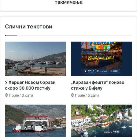
о
а
такмичења
т
р
в
к
а
а
Слични текстови
р
ш
а
и
њ
ц
е
а
Д
Ц
а
р
н
н
а
е
м
Г
У Херцег Новом борави
„Караван фешти” поново
у
о
скоро 30.000 гостију
стиже у Бијелу
з
р
Прије 13 сати
Прије 15 сати
и
е
к
з
е
а
н
а
с
т