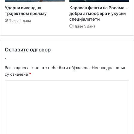
а
Ударни викенд на
Караван фешти на Росама –
в
трајектном прелазу
добра атмосфера и укусни
а
специјалитети
Прије 4 дана
к
Прије 5 дана
т
а
к
м
Оставите одговор
и
ч
Ваша адреса е-поште неће бити објављена.
Неопходна поља
е
њ
су означена
*
а
К
о
м
е
н
т