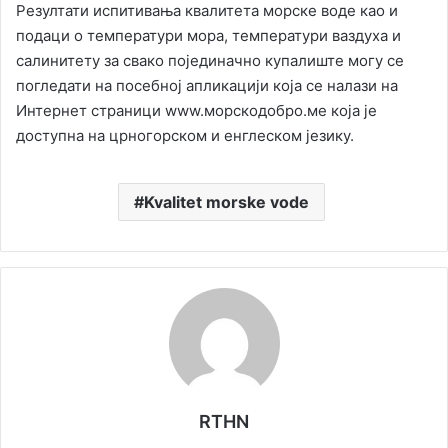
Резултати испитивања квалитета морске воде као и
подаци о температури мора, температури ваздуха и
салинитету за свако појединачно купалиште могу се
погледати на посебној апликацији која се налази на
Интернет страници www.морскодобро.ме која је
доступна на црногорском и енглеском језику.
Kvalitet morske vode
RTHN