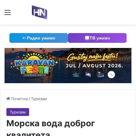
Мени
П
Радио уживо
ТВ уживо
Почетна
/
Туризам
Туризам
Морска вода доброг
квалитета