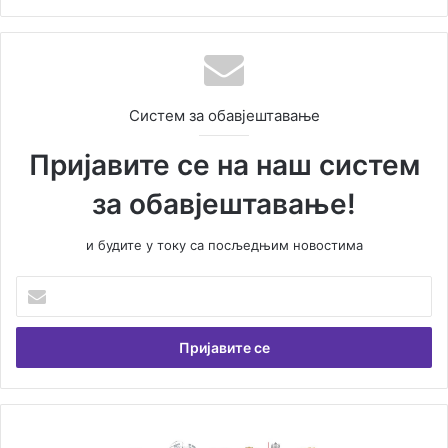
Систем за обавјештавање
Пријавите се на наш систем
за обавјештавање!
и будите у току са посљедњим новостима
У
н
е
с
и
т
е
В
О