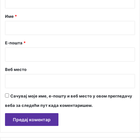
а
р
Име
*
*
Е-пошта
*
Веб место
Сачувај моје име, е-пошту и веб место у овом прегледачу
веба за следећи пут када коментаришем.
А