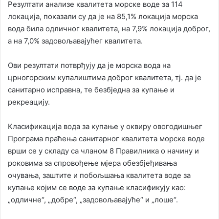
Резултати анализе квалитета морске воде за 114
локација, показали су да је на 85,1% локација морска
вода била одличног квалитета, на 7,9% локација доброг,
а на 7,0% задовољавајућег квалитета.
Ови резултати потврђују да је морска вода на
црногорским купалиштима доброг квалитета, тј. да је
санитарно исправна, те безбједна за купање и
рекреацију.
Класификација вода за купање у оквиру овогодишњег
Програма праћења санитарног квалитета морске воде
врши се у складу са чланом 8 Правилника о начину и
роковима за спровођење мјера обезбјеђивања
очувања, заштите и побољшања квалитета воде за
купање којим се воде за купање класификују као:
„одличне“, „добре“, „задовољавајуће“ и „лоше“.