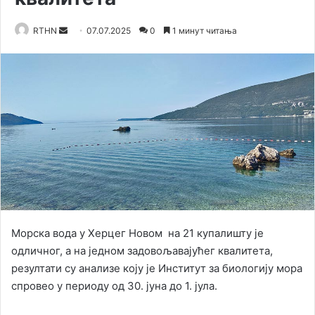
RTHN
S
07.07.2025
0
1 минут читања
e
n
d
a
n
e
m
a
i
l
Морска вода у Херцег Новом на 21 купалишту је
одличног, а на једном задовољавајућег квалитета,
резултати су анализе коју је Институт за биологију мора
спровео у периоду од 30. јуна до 1. јула.