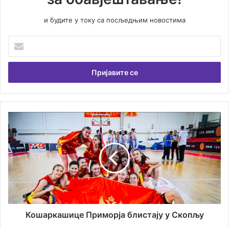
и будите у току са посљедњим новостима
Унесите
Вашу
емаил
адресу
Кошаркашице
Приморја
блистају
у
Скопљу
Кошаркашице Приморја блистају у Скопљу