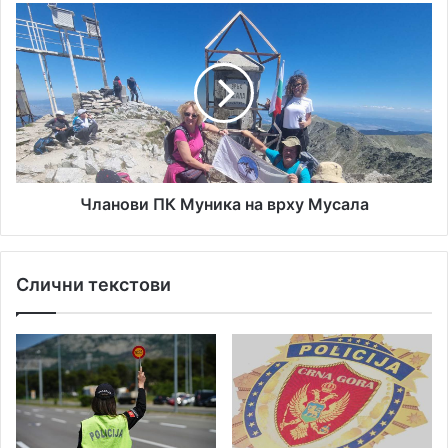
Чланови
ПК
Муника
на
врху
Мусала
Чланови ПК Муника на врху Мусала
Слични текстови