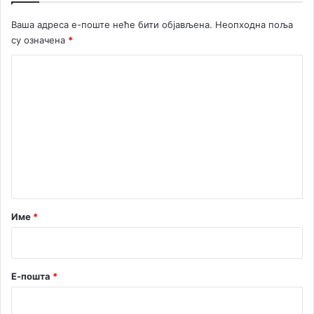
Ваша адреса е-поште неће бити објављена.
Неопходна поља
су означена
*
К
о
м
е
н
т
а
р
Име
*
*
Е-пошта
*