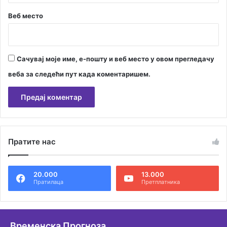
Веб место
Сачувај моје име, е-пошту и веб место у овом прегледачу
веба за следећи пут када коментаришем.
А
л
Пратите нас
т
е
20.000
13.000
р
Пратилаца
Претплатника
н
а
т
Временска Прогноза