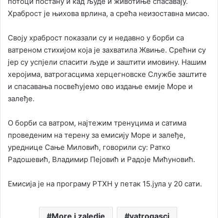
потоци постану и кад људе и животиње спасавају.
Храброст је њихова врлина, а срећа неизоставна мисао.
Своју храброст показали су и недавно у борби са
ватреном стихијом која је захватила Жвиње. Срећни су
јер су успјели спасити људе и заштити имовину. Нашим
херојима, ватрогасцима херцегновске Службе заштите
и спасавања посвећујемо ово издање емије Море и
залеђе.
О борби са ватром, најтежим тренуцима и сатима
проведеним на терену за емисију Море и залеђе,
уреднице Сање Миловић, говорили су: Ратко
Радошевић, Владимир Пејовић и Радоје Мићуновић.
Емисија је на програму РТХН у петак 15.јула у 20 сати.
More i zaledje
vatrogasci