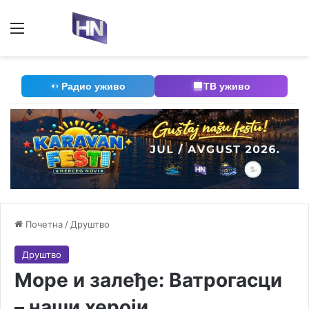
Мени
П
Радио уживо
ТВ уживо
Почетна
/
Друштво
Друштво
Море и залеђе: Ватрогасци
– наши хероји