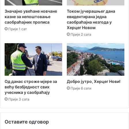
Значајно увећане новчане
Током јучерашњег дана
казне за непоштовање
евидентирана једна
саобраћајних прописа
саобраћајна незгода у
Херцег Новом
Прије 1 сат
Прије 2 сата
Од данас строже мјере за
Добро јутро, Херцег Нови!
већу безбједност свих
Прије 6 сати
учесника у саобраћају
Прије 3 сата
Оставите одговор