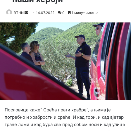
Send
RTHN
14.07.2022
0
1 минут читања
an
email
Пословица каже“ Срећа прати храбре“, а њима је
потребно и храбрости и среће. И кад гори, и кад вјетар
гране ломи и кад бура све пред собом носи и кад улице