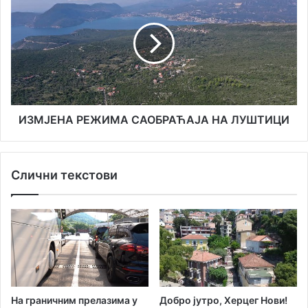
РЕЖИМА
САОБРАЋАЈА
НА
ЛУШТИЦИ
ИЗМЈЕНА РЕЖИМА САОБРАЋАЈА НА ЛУШТИЦИ
Слични текстови
На граничним прелазима у
Добро јутро, Херцег Нови!