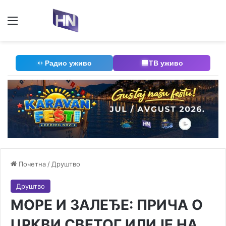
Мени
П
Радио уживо
ТВ уживо
Почетна
/
Друштво
Друштво
МОРЕ И ЗАЛЕЂЕ: ПРИЧА О
ЦРКВИ СВЕТОГ ИЛИЈЕ НА