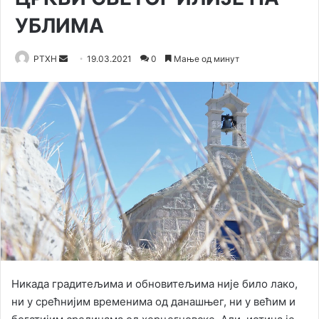
УБЛИМА
Send
РТХН
19.03.2021
0
Мање од минут
an
email
Никада градитељима и обновитељима није било лако,
ни у срећнијим временима од данашњег, ни у већим и