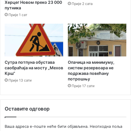
Херцег Новом преко 23 000
Прије 2 сата
путника
Прије 1 сат
Опачица на минимуму,
Сутра потпуна обустава
систем резервоара не
саобраћаја на мосту „Мехов
подржава повећану
Крш“
потрошњу
Прије 13 сати
Прије 17 сати
Оставите одговор
Ваша адреса е-поште неће бити објављена.
Неопходна поља