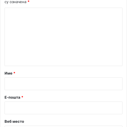
су означена
*
К
о
м
е
н
т
а
р
Име
*
*
Е-пошта
*
Веб место