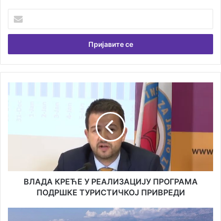
Унесите
Вашу
емаил
адресу
ВЛАДА
КРЕЋЕ
У
РЕАЛИЗАЦИЈУ
ПРОГРАМА
ПОДРШКЕ
ТУРИСТИЧКОЈ
ПРИВРЕДИ
ВЛАДА КРЕЋЕ У РЕАЛИЗАЦИЈУ ПРОГРАМА
ПОДРШКЕ ТУРИСТИЧКОЈ ПРИВРЕДИ
ИЗМЈЕНА