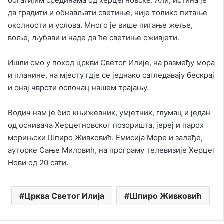
богатијим срединама од херцегновске. Али, истина је
да градити и обнављати светиње, није толико питање
околности и услова. Много је више питање жеље,
воље, љубави и наде да ће светиње оживјети.
Ишли смо у поход цркви Светог Илије, на размеђу мора
и планине, на мјесту гдје се једнако сагледавају бескрај
и онај чврсти ослонац нашем трајању.
Водич нам је био књижевник, умјетник, глумац и један
од оснивача Херцегновског позоришта, јереј и парох
морињски Шпиро Живковић. Емисија Море и залеђе,
ауторке Сање Миловић, на програму телевизије Херцег
Нови од 20 сати.
Црква Светог Илија
Шпиро Живковић