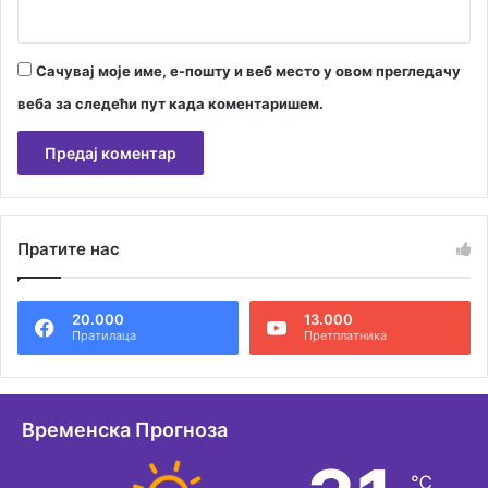
Сачувај моје име, е-пошту и веб место у овом прегледачу
веба за следећи пут када коментаришем.
А
л
Пратите нас
т
е
20.000
13.000
р
Пратилаца
Претплатника
н
а
т
Временска Прогноза
и
℃
в