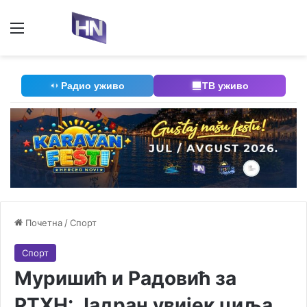
Мени
П
Радио уживо
ТВ уживо
Почетна
/
Спорт
Спорт
Муришић и Радовић за
РТХН: Јадран увијек циља