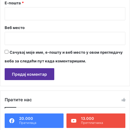
Е-пошта
*
Веб место
Сачувај моје име, е-пошту и веб место у овом прегледачу
веба за следећи пут када коментаришем.
А
л
Пратите нас
т
е
20.000
13.000
р
Пратилаца
Претплатника
н