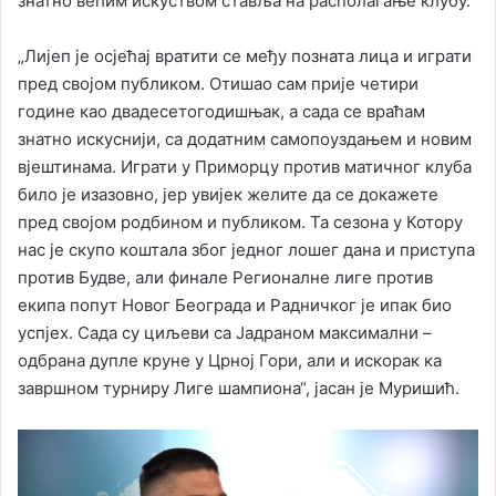
знатно већим искуством ставља на располагање клубу.
„Лијеп је осјећај вратити се међу позната лица и играти
пред својом публиком. Отишао сам прије четири
године као двадесетогодишњак, а сада се враћам
знатно искуснији, са додатним самопоуздањем и новим
вјештинама. Играти у Приморцу против матичног клуба
било је изазовно, јер увијек желите да се докажете
пред својом родбином и публиком. Та сезона у Котору
нас је скупо коштала због једног лошег дана и приступа
против Будве, али финале Регионалне лиге против
екипа попут Новог Београда и Радничког је ипак био
успјех. Сада су циљеви са Јадраном максимални –
одбрана дупле круне у Црној Гори, али и искорак ка
завршном турниру Лиге шампиона“, јасан је Муришић.