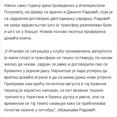
Након само годину дана проведених у италијанском
Посилипу, на Шквер се вратио и Данило Радовић, који је
са Јадраном договорио двогодишњу сарадњу. Радовић
не крије задовољство што је трансфер реализован брзо
и што се у Херцег Новом поново окупља провјерена
домаћа екипа.
„У Италији се ситуација у клубу промијенила, ватерполо
је мали спорт и трансфери се тешко остварују, па нисам
желио да чекам. Јадран се јавио и договорили смо се
буквално у једном дану. Најљепше је када успијеш да
вратиш домаће играче и да са њима јуриш нове успјехе.
Припреме нам крећу почетком августа и тај базични
период је изузетно напоран, са пет везаних тешких
тренинга у теретани и базену ујутру и увече, али са
временом се тај темпо смањује како се приближава
почетак сезоне у октобру“, објашњава Радовић.