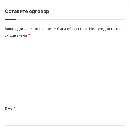
а
а
Б
Оставите одговор
р
у
и
к
б
о
Ваша адреса е-поште неће бити објављена.
Неопходна поља
а
в
су означена
*
р
ц
а
а
К
о
м
е
н
т
а
р
Име
*
*