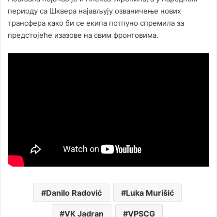
периоду са Шквера најављују озваничење нових
трансфера како би се екипа потпуно спремила за
предстојеће изазове на свим фронтовима.
Danilo Radović
Luka Murišić
VK Jadran
VPSCG