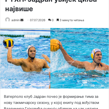
највише
admin
S
07.07.2026
0
3 минута читања
e
n
d
a
n
e
m
a
i
l
Ватерполо клуб Јадран почео је формирање тима за
нову такмичарску сезону, у којој екипу под вођством
Владимира Гојковића очекују обавезе на чак четири