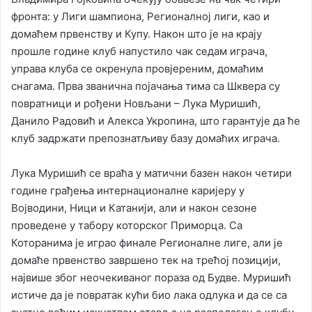
фронта: у Лиги шампиона, Регионалној лиги, као и
домаћем првенству и Купу. Након што је на крају
прошле године клуб напустило чак седам играча,
управа клуба се окренула провјереним, домаћим
снагама. Прва званична појачања тима са Шквера су
повратници и рођени Новљани – Лука Муришић,
Данило Радовић и Алекса Укропина, што гарантује да ће
клуб задржати препознатљиву базу домаћих играча.
Лука Муришић се враћа у матични базен након четири
године грађења интернационалне каријеру у
Војводини, Ници и Катанији, али и након сезоне
проведене у табору которског Приморца. Са
Которанима је играо финале Регионалне лиге, али је
домаће првенство завршено тек на трећој позицији,
највише због неочекиваног пораза од Будве. Муришић
истиче да је повратак кући био лака одлука и да се са