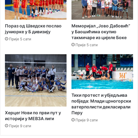
п
г
р
р
е
а
д
ф
Пораз од Шведске послао
Меморијал „Јово Дабовић”
а
и
јуниорке у Б дивизију
у Баошићима окупио
к
ј
такмичаре из цијеле Боке
Прије 5 сати
у
а
Прије 5 сати
р
„
ј
М
е
о
ш
ј
а
ж
в
и
а
в
њ
о
Тихи протест и убједљива
у
т
побједа: Млади црногорски
с
“
ватерполисти декласирали
т
В
Херцег Нови по први пут у
Перу
а
историји у МЕВЗА лиги
л
Прије 9 сати
т
а
Прије 9 сати
у
х
с