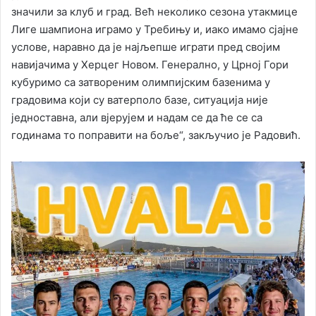
значили за клуб и град. Већ неколико сезона утакмице
Лиге шампиона играмо у Требињу и, иако имамо сјајне
услове, наравно да је најљепше играти пред својим
навијачима у Херцег Новом. Генерално, у Црној Гори
кубуримо са затвореним олимпијским базенима у
градовима који су ватерполо базе, ситуација није
једноставна, али вјерујем и надам се да ће се са
годинама то поправити на боље“, закључио је Радовић.