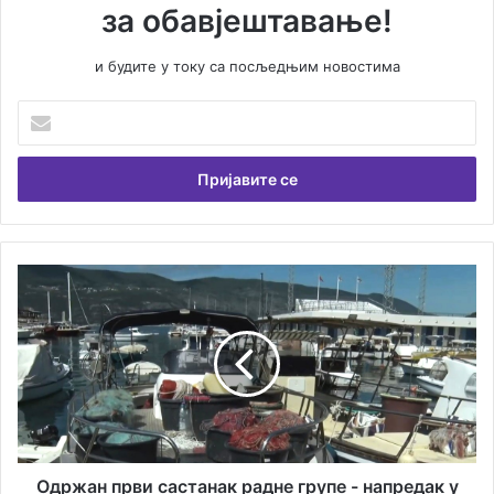
за обавјештавање!
и будите у току са посљедњим новостима
У
н
е
с
и
т
е
В
О
а
д
ш
р
у
ж
е
а
м
н
а
п
и
р
л
в
а
и
Одржан први састанак радне групе - напредак у