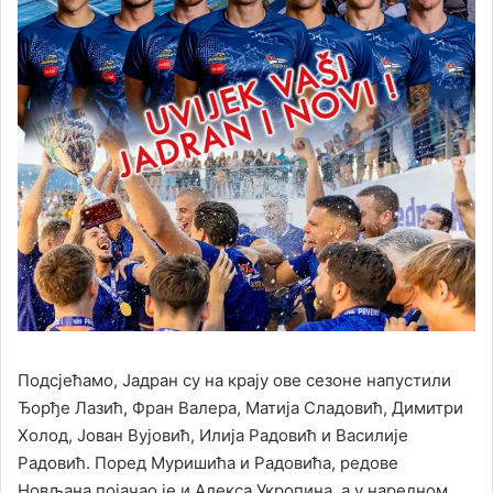
Подсјећамо, Јадран су на крају ове сезоне напустили
Ђорђе Лазић, Фран Валера, Матија Сладовић, Димитри
Холод, Јован Вујовић, Илија Радовић и Василије
Радовић. Поред Муришића и Радовића, редове
Новљана појачао је и Алекса Укропина, а у наредном