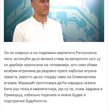
Он се осврнуо и на подизање квалитета Регионалне
лиге, истичући да је велика ствар за ватерполо што су
се дербији преносили на телевизији, што омогућава
млађим играчима да редовно прате најбоље играче
свијета, умјесто да их гледају само на Олимпијским
играма. Муришић прогнозира да ће наредна сезона
бити још тежа и квалитетнија, јер су се, осим Јадрана и
Приморца, озбиљно појачале и екипе Будве и
подгоричке Будућности.