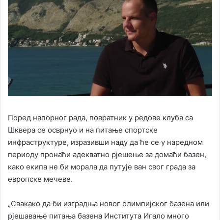
Поред напорног рада, повратник у редове клуба са
Шквера се осврнуо и на питање спортске
инфраструктуре, изразивши наду да ће се у наредном
периоду пронаћи адекватно рјешење за домаћи базен,
како екипа не би морала да путује ван свог града за
европске мечеве.
„Свакако да би изградња новог олимпијског базена или
рјешавање питања базена Института Игало много