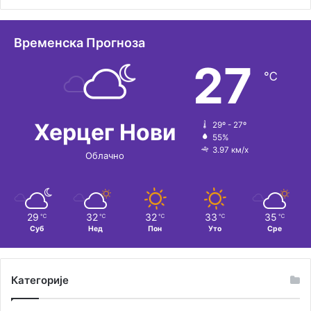
а
т
Временска Прогноза
и
27
℃
в
е
:
Херцег Нови
29º - 27º
55%
3.97 км/х
Облачно
29
32
32
33
35
℃
℃
℃
℃
℃
Суб
Нед
Пон
Уто
Сре
Категорије