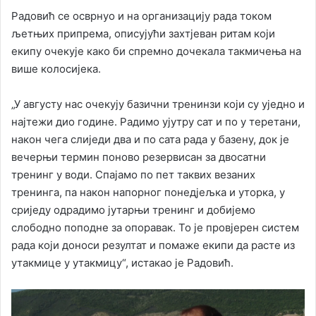
Радовић се осврнуо и на организацију рада током
љетњих припрема, описујући захтјеван ритам који
екипу очекује како би спремно дочекала такмичења на
више колосијека.
„У августу нас очекују базични тренинзи који су уједно и
најтежи дио године. Радимо ујутру сат и по у теретани,
након чега слиједи два и по сата рада у базену, док је
вечерњи термин поново резервисан за двосатни
тренинг у води. Спајамо по пет таквих везаних
тренинга, па након напорног понед‌јељка и уторка, у
сриједу одрадимо јутарњи тренинг и добијемо
слободно поподне за опоравак. То је провјерен систем
рада који доноси резултат и помаже екипи да расте из
утакмице у утакмицу“, истакао је Радовић.