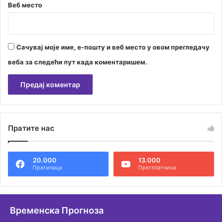
Веб место
Сачувај моје име, е-пошту и веб место у овом прегледачу
веба за следећи пут када коментаришем.
А
л
Пратите нас
т
е
20.000
13.000
р
Пратилаца
Претплатника
н
а
т
Временска Прогноза
и