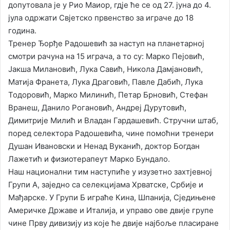
допутовала је у Рио Маиор, гдје ће се од 27. јуна до 4.
јула одржати Свјетско првенство за играче до 18
година.
Тренер Ђорђе Радошевић за наступ на планетарној
смотри рачуна на 15 играча, а то су: Марко Пејовић,
Јакша Милановић, Лука Савић, Никола Дамјановић,
Матија Франета, Лука Драговић, Павле Дабић, Лука
Тодоровић, Марко Милинић, Петар Брновић, Стефан
Вранеш, Данило Рогановић, Андреј Дурутовић,
Димитрије Милић и Владан Гардашевић. Стручни штаб,
поред селектора Радошевића, чине помоћни тренери
Душан Ивановски и Ненад Вуканић, доктор Богдан
Лажетић и физиотерапеут Марко Бундало.
​Наш национални тим наступиће у изузетно захтјевној
Групи А, заједно са селекцијама Хрватске, Србије и
Мађарске. У Групи Б играће Кина, Шпанија, Сједињене
Америчке Државе и Италија, и управо ове двије групе
чине Прву дивизију из које ће двије најбоље пласиране