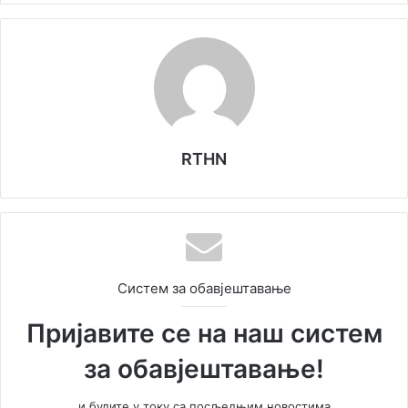
RTHN
Систем за обавјештавање
Пријавите се на наш систем
за обавјештавање!
и будите у току са посљедњим новостима