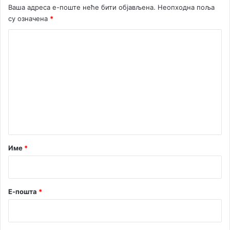
Ваша адреса е-поште неће бити објављена.
Неопходна поља
е
су означена
*
в
н
К
о
о
м
е
н
т
а
р
Име
*
*
Е-пошта
*