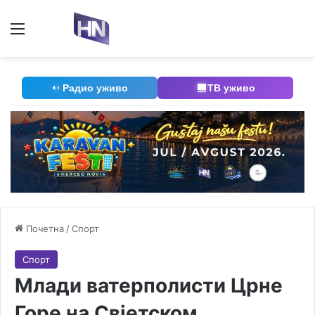
Мени
П
Радио уживо
ТВ уживо
Почетна
/
Спорт
Спорт
Млади ватерполисти Црне
Горе на Свјетском