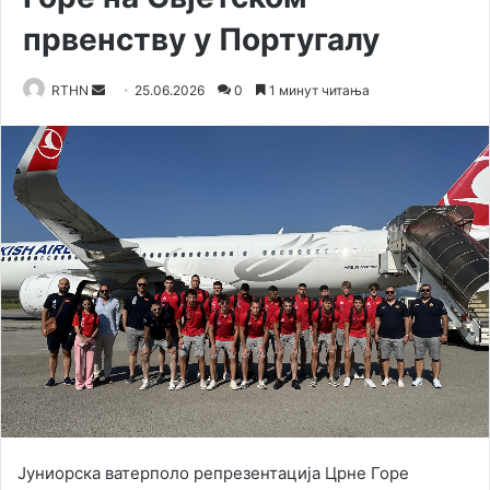
првенству у Португалу
RTHN
S
25.06.2026
0
1 минут читања
e
n
d
a
n
e
m
a
i
l
​Јуниорска ватерполо репрезентација Црне Горе