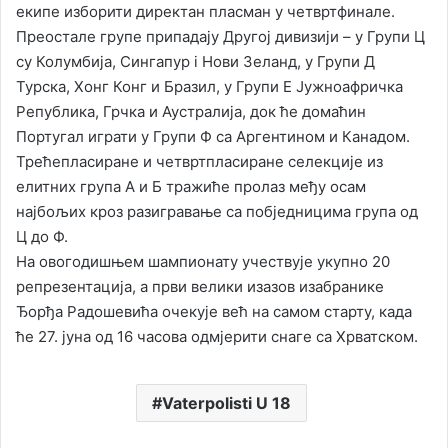
екипе изборити директан пласман у четвртфинале.
Преостале групе припадају Другој дивизији – у Групи Ц
су Колумбија, Сингапур i Нови Зеланд, у Групи Д
Турска, Хонг Конг и Бразил, у Групи Е Јужноафричка
Република, Грчка и Аустралија, док ће домаћин
Португал играти у Групи Ф са Аргентином и Канадом.
Трећепласиране и четвртпласиране селекције из
елитних група А и Б тражиће пролаз међу осам
најбољих кроз разигравање са побједницима група од
Ц до Ф.
На овогодишњем шампионату учествује укупно 20
репрезентација, а први велики изазов изабранике
Ђорђа Радошевића очекује већ на самом старту, када
ће 27. јуна од 16 часова одмјерити снаге са Хрватском.
Vaterpolisti U 18