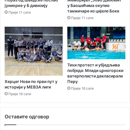
о
јуниорке у Б дивизију
у Баошићима окупио
ћ
такмичаре из цијеле Боке
Прије 11 сати
е
Прије 11 сати
с
т
и
ж
е
8
3
т
Тихи протест и убједљива
о
побједа: Млади црногорски
н
ватерполисти декласирали
е
Херцег Нови по први пут у
Перу
историји у МЕВЗА лиги
о
Прије 16 сати
т
Прије 16 сати
п
а
д
Оставите одговор
а
д
н